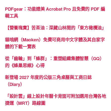
PDFgear：功能媲美 Acrobat Pro 且免費的 PDF 編
輯工具
【營養瑰寶】苦茶油：深藏山林間的「東方橄欖油」
貓啃網（Maoken）免費可商用中文字體及其自家字
體的下載一覽表
從「齒輪」到「蜂群」：重塑組織集體智慧（GQ）
的《蜂巢思維》心得
新登場 2027 年度的公版三角桌曆與工商日誌
（Diary）
「設計雲」線上設計年曆卡背面可附加選用台灣各地
捷運（MRT）路線圖