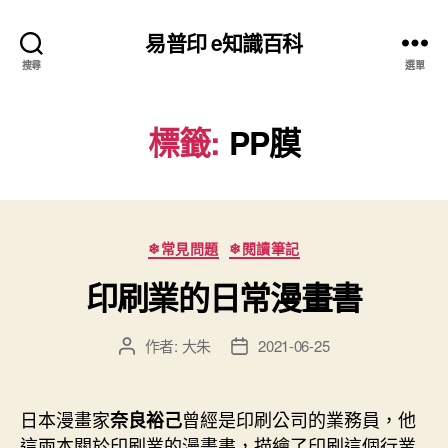
易普印 e知識百科
搜尋
選單
標籤:
PP膜
分
❄常見問題
❄閱讀筆記
類
印刷業的日常漫畫書
作者:
大朱
2021-06-25
文
文
章
章
作
發
者
佈
日本漫畫家
曾經是印刷公司的業務員，他
奈良裕己
日
這兩本關於印刷業的漫畫書，描繪了印刷這個行業