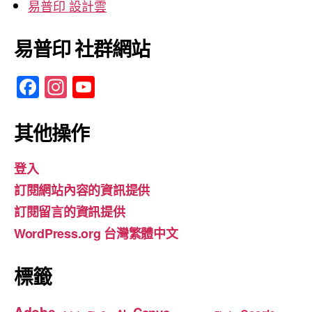
易普印 設計雲
易普印 社群網站
F
In
Y
a
st
o
c
a
u
其他操作
e
gr
T
登入
b
a
u
訂閱網站內容的資訊提供
o
m
b
訂閱留言的資訊提供
o
e
WordPress.org 台灣繁體中文
k
標籤
Adobe