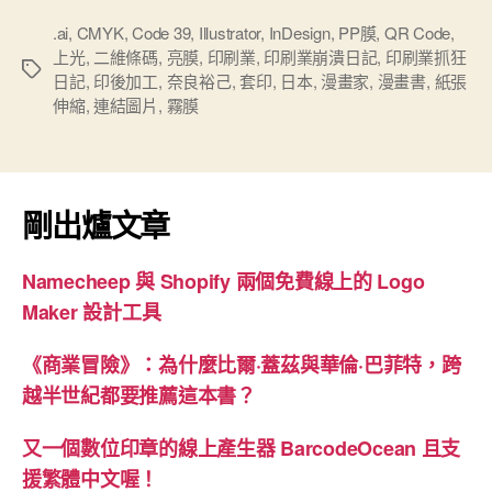
業
的
.ai
,
CMYK
,
Code 39
,
Illustrator
,
InDesign
,
PP膜
,
QR Code
,
上光
,
二維條碼
,
亮膜
,
印刷業
,
印刷業崩潰日記
,
印刷業抓狂
日
標
日記
,
印後加工
,
奈良裕己
,
套印
,
日本
,
漫畫家
,
漫畫書
,
紙張
常
籤
伸縮
,
連結圖片
,
霧膜
漫
畫
書”
剛出爐文章
Namecheep 與 Shopify 兩個免費線上的 Logo
Maker 設計工具
《商業冒險》：為什麼比爾·蓋茲與華倫·巴菲特，跨
越半世紀都要推薦這本書？
又一個數位印章的線上產生器 BarcodeOcean 且支
援繁體中文喔！