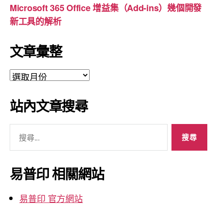
Microsoft 365 Office 增益集（Add-ins）幾個開發
新工具的解析
文章彙整
文
章
彙
站內文章搜尋
整
搜
尋
關
鍵
易普印 相關網站
字:
易普印 官方網站