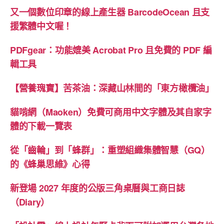
AI”
又一個數位印章的線上產生器 BarcodeOcean 且支
援繁體中文喔！
PDFgear：功能媲美 Acrobat Pro 且免費的 PDF 編
輯工具
【營養瑰寶】苦茶油：深藏山林間的「東方橄欖油」
貓啃網（Maoken）免費可商用中文字體及其自家字
體的下載一覽表
從「齒輪」到「蜂群」：重塑組織集體智慧（GQ）
的《蜂巢思維》心得
新登場 2027 年度的公版三角桌曆與工商日誌
（Diary）