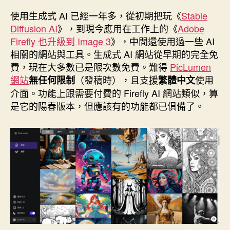
作
發
者
佈
使用生成式 AI 已經一年多，從初期把玩《
Stable
日
Diffusion AI
》，到現今應用在工作上的《
Adobe
期
Firefly 也升級到 Image 3
》，中間還使用過一些 AI
相關的網站與工具。生成式 AI 網站從早期的完全免
費，現在大多數已是限次數免費。難得
PicLumen
網站
（發稿時），且支援
使用
無任何限制
繁體中文
介面。功能上跟需要付費的 Firefly AI 網站類似，算
是它的陽春版本，但應該有的功能都已俱備了。