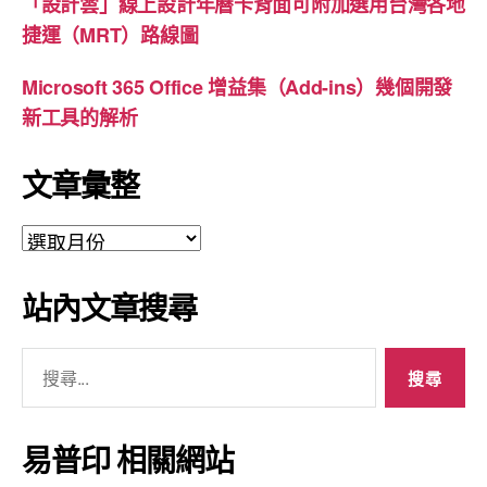
「設計雲」線上設計年曆卡背面可附加選用台灣各地
捷運（MRT）路線圖
Microsoft 365 Office 增益集（Add-ins）幾個開發
新工具的解析
文章彙整
文
章
彙
站內文章搜尋
整
搜
尋
關
鍵
易普印 相關網站
字: