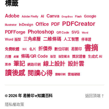
標籤
Adobe
Canva
Google
AI
Adobe Firefly
Flash
DropBox
PDFCreator
Office
PDF
InDesign
Illustrator
Photoshop
PDFForge
SVG
QR Code
Word
二維條碼
三角桌曆
人工智慧
Word 版型
停車證
書摘
折價券
免費軟體
數位印刷
易普印
名片
卡片
條碼/QR Code
獎狀證書
生成式 AI
月曆
版型
版型範本
桌曆
筆記
線上設計
設計雲
網路印刷
票券
讀後感
閱讀心得
雲端硬碟
雲端印刷
© 2026 年
易普印 e知識百科
返回頂端
↑
隱私權政策