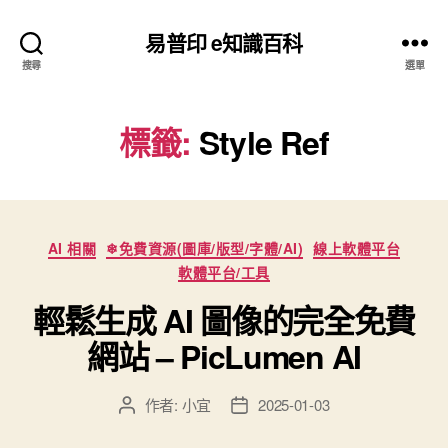
易普印 e知識百科
搜尋
選單
標籤:
Style Ref
分
AI 相關
❄免費資源(圖庫/版型/字體/AI)
線上軟體平台
類
軟體平台/工具
輕鬆生成 AI 圖像的完全免費
網站 – PicLumen AI
作者:
小宜
2025-01-03
文
文
章
章