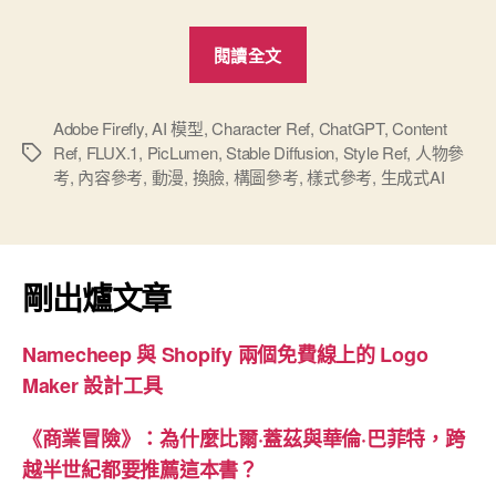
“輕
閱讀全文
鬆
生
成
Adobe Firefly
,
AI 模型
,
Character Ref
,
ChatGPT
,
Content
Ref
,
FLUX.1
,
PicLumen
,
Stable Diffusion
,
Style Ref
,
人物參
標
AI
考
,
內容參考
,
動漫
,
換臉
,
構圖參考
,
樣式參考
,
生成式AI
籤
圖
像
的
完
剛出爐文章
全
免
Namecheep 與 Shopify 兩個免費線上的 Logo
費
Maker 設計工具
網
站
《商業冒險》：為什麼比爾·蓋茲與華倫·巴菲特，跨
–
越半世紀都要推薦這本書？
PicLumen