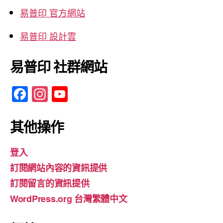
易普印 官方網站
易普印 設計雲
易普印 社群網站
F
In
Y
a
st
o
c
a
u
其他操作
e
gr
T
登入
b
a
u
訂閱網站內容的資訊提供
o
m
b
訂閱留言的資訊提供
o
e
WordPress.org 台灣繁體中文
k