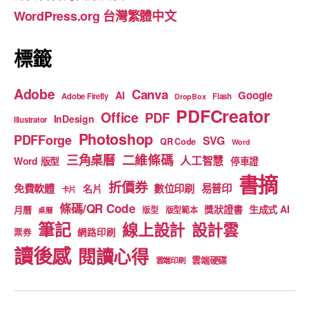
o
e
WordPress.org 台灣繁體中文
k
標籤
Adobe
Canva
Google
AI
Adobe Firefly
Flash
DropBox
PDFCreator
Office
PDF
InDesign
Illustrator
Photoshop
PDFForge
SVG
QR Code
Word
二維條碼
三角桌曆
人工智慧
Word 版型
停車證
書摘
折價券
免費軟體
數位印刷
易普印
名片
卡片
條碼/QR Code
獎狀證書
生成式 AI
月曆
版型
版型範本
桌曆
筆記
線上設計
設計雲
網路印刷
票券
讀後感
閱讀心得
雲端硬碟
雲端印刷