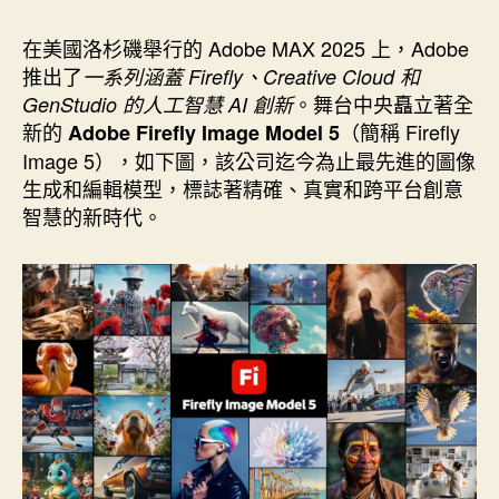
作
發
者
佈
在美國洛杉磯舉行的 Adobe MAX 2025 上，Adobe
日
推出了
一系列涵蓋 Firefly、Creative Cloud 和
期
。舞台中央矗立著全
GenStudio 的人工智慧 AI 創新
新的
（簡稱 Firefly
Adobe Firefly Image Model 5
Image 5），如下圖，該公司迄今為止最先進的圖像
生成和編輯模型，標誌著精確、真實和跨平台創意
智慧的新時代。