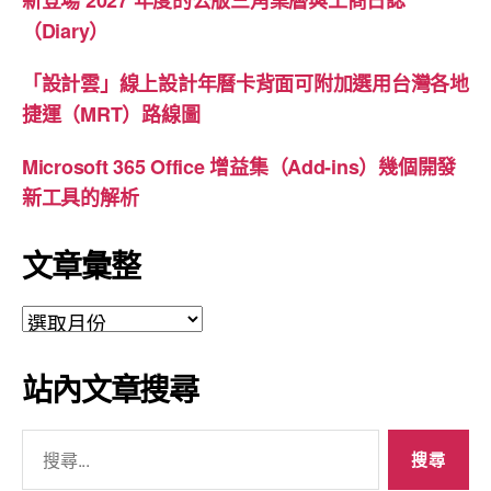
（Diary）
「設計雲」線上設計年曆卡背面可附加選用台灣各地
捷運（MRT）路線圖
Microsoft 365 Office 增益集（Add-ins）幾個開發
新工具的解析
文章彙整
文
章
彙
站內文章搜尋
整
搜
尋