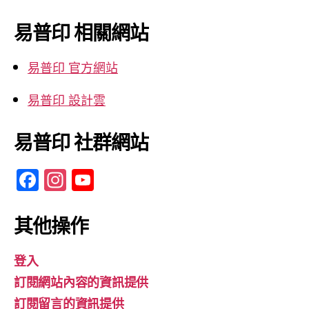
關
鍵
易普印 相關網站
字:
易普印 官方網站
易普印 設計雲
易普印 社群網站
F
In
Y
a
st
o
c
a
u
其他操作
e
gr
T
登入
b
a
u
訂閱網站內容的資訊提供
o
m
b
訂閱留言的資訊提供