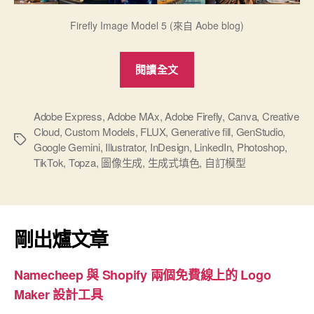
Firefly Image Model 5 (來自 Aobe blog)
“探
閱讀全文
索
全
新
Adobe Express
,
Adobe MAx
,
Adob​​e Firefly
,
Canva
,
Creative
Cloud
,
Custom Models
,
FLUX
,
Generative fill
,
GenStudio
,
的
標
Google Gemini
,
Illustrator
,
InDesign
,
LinkedIn
,
Photoshop
,
Adob​​
籤
TikTok
,
Topza
,
圖像生成
,
生成式填色
,
自訂模型
e
Firefly
Image
Model
剛出爐文章
5
及
Namecheep 與 Shopify 兩個免費線上的 Logo
其
Maker 設計工具
AI