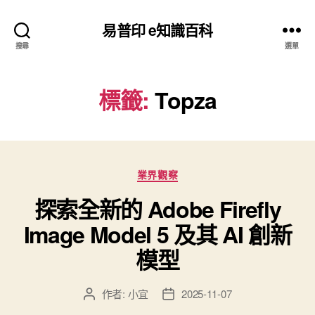
易普印 e知識百科
搜尋
選單
標籤:
Topza
分
業界觀察
類
探索全新的 Adob​​e Firefly
Image Model 5 及其 AI 創新
模型
作者:
小宜
2025-11-07
文
文
章
章