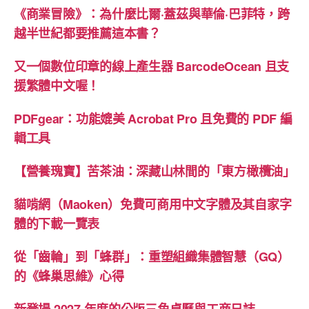
創
《商業冒險》：為什麼比爾·蓋茲與華倫·巴菲特，跨
新
越半世紀都要推薦這本書？
模
又一個數位印章的線上產生器 BarcodeOcean 且支
型”
援繁體中文喔！
PDFgear：功能媲美 Acrobat Pro 且免費的 PDF 編
輯工具
【營養瑰寶】苦茶油：深藏山林間的「東方橄欖油」
貓啃網（Maoken）免費可商用中文字體及其自家字
體的下載一覽表
從「齒輪」到「蜂群」：重塑組織集體智慧（GQ）
的《蜂巢思維》心得
新登場 2027 年度的公版三角桌曆與工商日誌