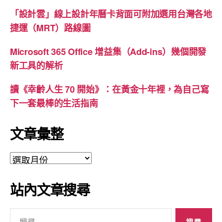
「設計雲」線上設計年曆卡背面可附加選用台灣各地
捷運（MRT）路線圖
Microsoft 365 Office 增益集（Add-ins）幾個開發
新工具的解析
讀《幸齡人生 70 開始》：在黃金十年裡，為自己寫
下一套最棒的生活指南
文章彙整
文
章
彙
站內文章搜尋
整
搜