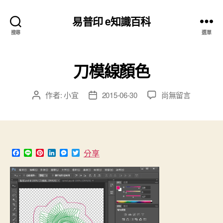
易普印 e知識百科
搜尋
選單
刀模線顏色
在
作者:
小宜
2015-06-30
尚無留言
文
文
〈刀
章
章
模
作
發
線
者
佈
顏
日
色〉
期
F
L
P
L
M
T
分享
中
a
i
i
i
e
w
c
n
n
n
s
i
e
e
t
k
s
t
b
e
e
e
t
o
r
d
n
e
o
e
I
g
r
k
s
n
e
t
r