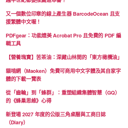
越半世紀都要推薦這本書？
又一個數位印章的線上產生器 BarcodeOcean 且支
援繁體中文喔！
PDFgear：功能媲美 Acrobat Pro 且免費的 PDF 編
輯工具
【營養瑰寶】苦茶油：深藏山林間的「東方橄欖油」
貓啃網（Maoken）免費可商用中文字體及其自家字
體的下載一覽表
從「齒輪」到「蜂群」：重塑組織集體智慧（GQ）
的《蜂巢思維》心得
新登場 2027 年度的公版三角桌曆與工商日誌
（Diary）