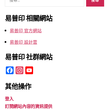
尋
關
鍵
易普印 相關網站
字:
易普印 官方網站
易普印 設計雲
易普印 社群網站
F
In
Y
a
st
o
c
a
u
其他操作
e
gr
T
登入
b
a
u
訂閱網站內容的資訊提供