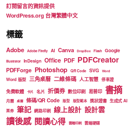
o
m
b
訂閱留言的資訊提供
o
e
WordPress.org 台灣繁體中文
k
標籤
Adobe
Canva
Google
AI
Adobe Firefly
Flash
DropBox
PDFCreator
Office
PDF
InDesign
Illustrator
Photoshop
PDFForge
SVG
QR Code
Word
二維條碼
三角桌曆
人工智慧
Word 版型
停車證
書摘
折價券
免費軟體
數位印刷
易普印
名片
卡片
條碼/QR Code
獎狀證書
生成式 AI
月曆
版型
版型範本
桌曆
筆記
線上設計
設計雲
網路印刷
票券
讀後感
閱讀心得
雲端硬碟
雲端印刷