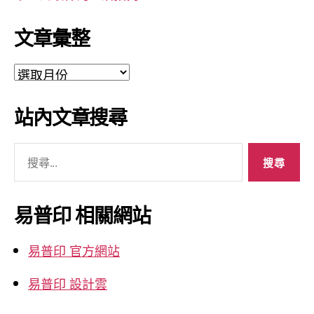
文章彙整
文
章
彙
站內文章搜尋
整
搜
尋
關
鍵
易普印 相關網站
字:
易普印 官方網站
易普印 設計雲