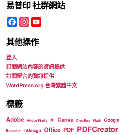
易普印 社群網站
F
In
Y
a
st
o
c
a
u
其他操作
e
gr
T
登入
b
a
u
訂閱網站內容的資訊提供
o
m
b
訂閱留言的資訊提供
o
e
WordPress.org 台灣繁體中文
k
標籤
Adobe
Canva
Google
AI
Adobe Firefly
Flash
DropBox
PDFCreator
Office
PDF
InDesign
Illustrator