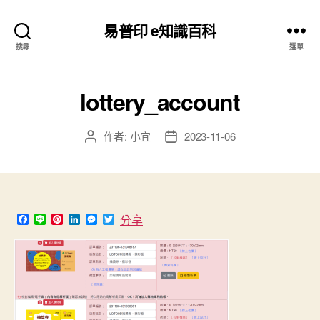
易普印 e知識百科
搜尋
選單
lottery_account
作者:
小宜
2023-11-06
文
文
章
章
作
發
者
佈
日
期
F
L
P
L
M
T
分享
a
i
i
i
e
w
c
n
n
n
s
i
e
e
t
k
s
t
b
e
e
e
t
o
r
d
n
e
o
e
I
g
r
k
s
n
e
t
r