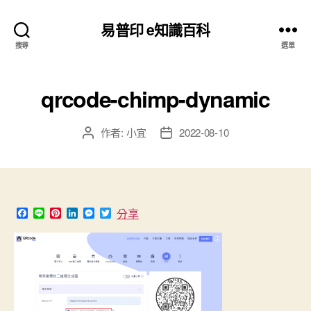
易普印 e知識百科
搜尋
選單
qrcode-chimp-dynamic
作者:
小宜
2022-08-10
文
文
章
章
作
發
者
佈
日
期
F
L
P
L
M
T
分享
a
i
i
i
e
w
c
n
n
n
s
i
e
e
t
k
s
t
b
e
e
e
t
o
r
d
n
e
o
e
I
g
r
k
s
n
e
t
r