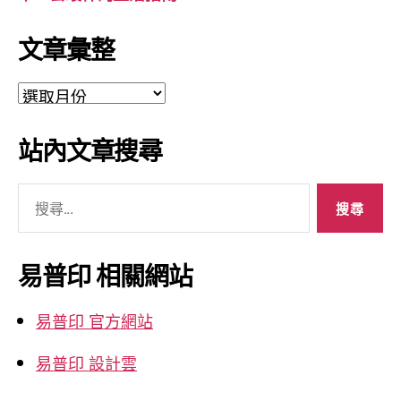
文章彙整
文
章
彙
站內文章搜尋
整
搜
尋
關
鍵
易普印 相關網站
字:
易普印 官方網站
易普印 設計雲