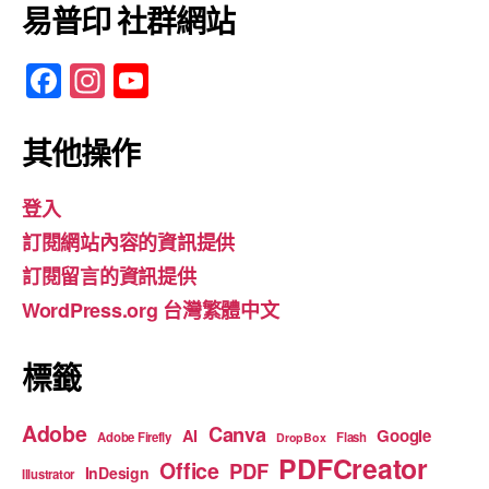
易普印 社群網站
F
In
Y
a
st
o
c
a
u
其他操作
e
gr
T
登入
b
a
u
訂閱網站內容的資訊提供
o
m
b
訂閱留言的資訊提供
o
e
WordPress.org 台灣繁體中文
k
標籤
Adobe
Canva
Google
AI
Adobe Firefly
Flash
DropBox
PDFCreator
Office
PDF
InDesign
Illustrator