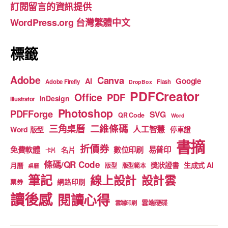
訂閱留言的資訊提供
o
e
WordPress.org 台灣繁體中文
k
標籤
Adobe
Canva
Google
AI
Adobe Firefly
Flash
DropBox
PDFCreator
Office
PDF
InDesign
Illustrator
Photoshop
PDFForge
SVG
QR Code
Word
二維條碼
三角桌曆
人工智慧
Word 版型
停車證
書摘
折價券
免費軟體
數位印刷
易普印
名片
卡片
條碼/QR Code
獎狀證書
生成式 AI
月曆
版型
版型範本
桌曆
筆記
線上設計
設計雲
網路印刷
票券
讀後感
閱讀心得
雲端硬碟
雲端印刷