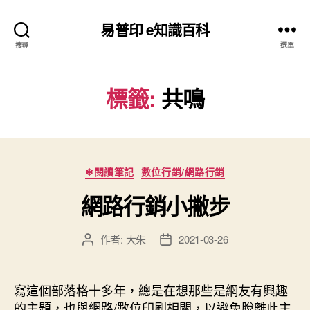
易普印 e知識百科
搜尋
選單
標籤:
共鳴
分
❄閱讀筆記
數位行銷/網路行銷
類
網路行銷小撇步
作者:
大朱
2021-03-26
文
文
章
章
作
發
者
佈
寫這個部落格十多年，總是在想那些是網友有興趣
日
的主題，也與網路/數位印刷相關，以避免脫離此主