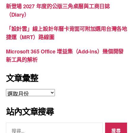
新登場 2027 年度的公版三角桌曆與工商日誌
（Diary）
「設計雲」線上設計年曆卡背面可附加選用台灣各地
捷運（MRT）路線圖
Microsoft 365 Office 增益集（Add-ins）幾個開發
新工具的解析
文章彙整
文
章
彙
站內文章搜尋
整
搜