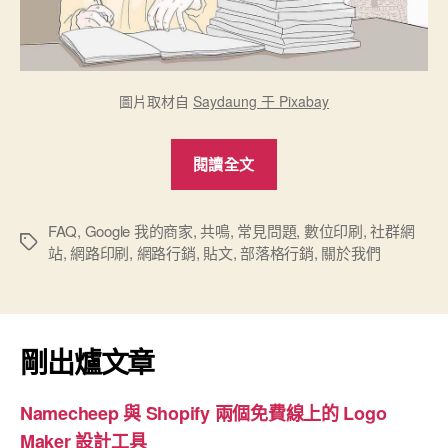
圖片取材自
Saydaung 于 Pixabay
“網
閱讀全文
路
行
銷
FAQ
,
Google 我的商家
,
共鳴
,
常見問題
,
數位印刷
,
社群網
標
站
,
網路印刷
,
網路行銷
,
貼文
,
部落格行銷
,
關於我們
小
籤
撇
步”
剛出爐文章
Namecheep 與 Shopify 兩個免費線上的 Logo
Maker 設計工具