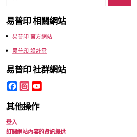
尋
關
鍵
易普印 相關網站
字:
易普印 官方網站
易普印 設計雲
易普印 社群網站
F
In
Y
a
st
o
c
a
u
其他操作
e
gr
T
登入
b
a
u
訂閱網站內容的資訊提供
o
m
b