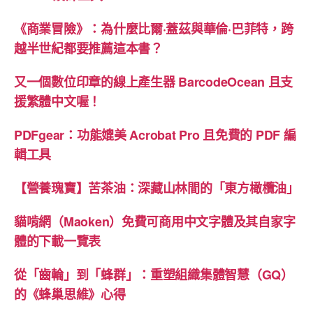
《商業冒險》：為什麼比爾·蓋茲與華倫·巴菲特，跨
越半世紀都要推薦這本書？
又一個數位印章的線上產生器 BarcodeOcean 且支
援繁體中文喔！
PDFgear：功能媲美 Acrobat Pro 且免費的 PDF 編
輯工具
【營養瑰寶】苦茶油：深藏山林間的「東方橄欖油」
貓啃網（Maoken）免費可商用中文字體及其自家字
體的下載一覽表
從「齒輪」到「蜂群」：重塑組織集體智慧（GQ）
的《蜂巢思維》心得