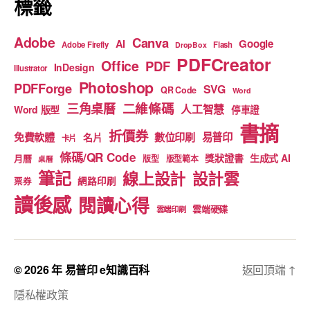
標籤
Adobe
Canva
Google
AI
Adobe Firefly
Flash
DropBox
PDFCreator
Office
PDF
InDesign
Illustrator
Photoshop
PDFForge
SVG
QR Code
Word
二維條碼
三角桌曆
人工智慧
Word 版型
停車證
書摘
折價券
免費軟體
數位印刷
易普印
名片
卡片
條碼/QR Code
獎狀證書
生成式 AI
月曆
版型
版型範本
桌曆
筆記
線上設計
設計雲
網路印刷
票券
讀後感
閱讀心得
雲端硬碟
雲端印刷
© 2026 年
易普印 e知識百科
返回頂端
↑
隱私權政策