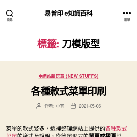
易普印 e知識百科
搜尋
選單
標籤:
刀模版型
分
❄網站新玩意 (NEW STUFFS)
類
各種款式菜單印刷
作者:
小宜
2021-05-06
文
文
章
章
作
發
者
佈
菜單的款式繁多，這裡整理網站上提供的
各種款式
日
菜單
的樣式及說明，從簡單形式的
菜
單頁或摺頁