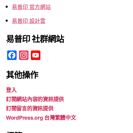
易普印 官方網站
易普印 設計雲
易普印 社群網站
F
In
Y
a
st
o
c
a
u
其他操作
e
gr
T
登入
b
a
u
訂閱網站內容的資訊提供
o
m
b
訂閱留言的資訊提供
o
e
WordPress.org 台灣繁體中文
k