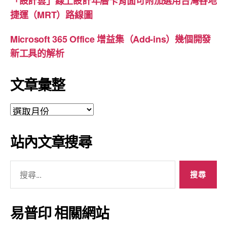
「設計雲」線上設計年曆卡背面可附加選用台灣各地
捷運（MRT）路線圖
Microsoft 365 Office 增益集（Add-ins）幾個開發
新工具的解析
文章彙整
文
章
彙
站內文章搜尋
整
搜
尋
關
鍵
易普印 相關網站
字: