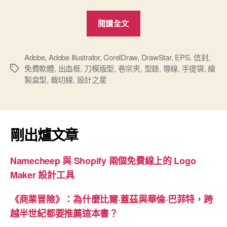
“[免
閱讀全文
費]
設
計
Adobe
,
Adobe Illustrator
,
CorelDraw
,
DrawStar
,
EPS
,
信封
,
免費軟體
,
出血框
,
刀模版型
,
卷宗夾
,
型錄
,
導線
,
手提袋
,
繪
標
之
製盒型
,
裁切線
,
設計之星
籤
星-
DrawStar”
剛出爐文章
Namecheep 與 Shopify 兩個免費線上的 Logo
Maker 設計工具
《商業冒險》：為什麼比爾·蓋茲與華倫·巴菲特，跨
越半世紀都要推薦這本書？