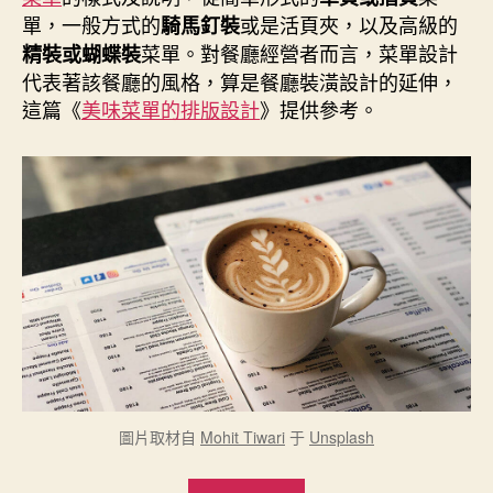
期
單，一般方式的
或是活頁夾，以及高級的
騎馬釘裝
菜單。對餐廳經營者而言，菜單設計
精裝或蝴蝶裝
代表著該餐廳的風格，算是餐廳裝潢設計的延伸，
這篇《
美味菜單的排版設計
》提供參考。
圖片取材自
Mohit Tiwari
于
Unsplash
“各