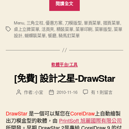
閱讀全文
種
款
式
Menu
,
三角立柱
,
優惠方案
,
刀模版型
,
單頁菜單
,
摺頁菜單
,
桌上立牌菜單
,
活頁夾
,
精裝菜單
,
菜單印刷
,
菜單版型
,
菜單
標
菜
設計
,
蝴蝶裝菜單
,
餐廳
,
騎馬釘菜單
籤
單
印
刷”
分
軟體平台/工具
類
[免費] 設計之星-DrawStar
在
作者:
小宜
2010-11-16
有 1 則留言
文
文
〈[免
章
章
費]
作
發
設
者
佈
DrawStar
是一個可以幫您在
CorelDraw
上自動繪製
計
日
出刀模盒型的軟體，由
PrintSoft 旭麗國際有限公司
之
期
所開發。早期 DrawStar 2是專給 CorelDraw 9 的付