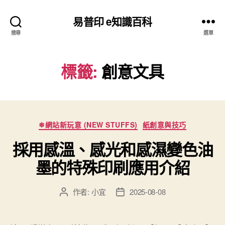
易普印 e知識百科
搜尋
選單
標籤:
創意文具
分
❄網站新玩意 (NEW STUFFS)
紙創意與技巧
類
採用感溫、感光和感濕變色油
墨的特殊印刷應用介紹
作者:
小宜
2025-08-08
文
文
章
章
作
發