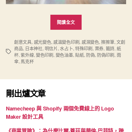
“採
閱讀全文
用
感
溫、
創意文具
,
感光變色
,
感溫變色印刷
,
感濕變色
,
擦擦筆
,
文創
商品
,
日本神社
,
明信片
,
水占卜
,
特殊印刷
,
票券
,
籤詩
,
紙
感
標
杯
,
紫外線
,
變色印刷
,
變色油墨
,
貼紙
,
防偽
,
防偽印刷
,
雨
光
籤
傘
,
馬克杯
和
感
濕
變
剛出爐文章
色
油
Namecheep 與 Shopify 兩個免費線上的 Logo
墨
Maker 設計工具
的
特
《商業冒險》：為什麼比爾·蓋茲與華倫·巴菲特，跨