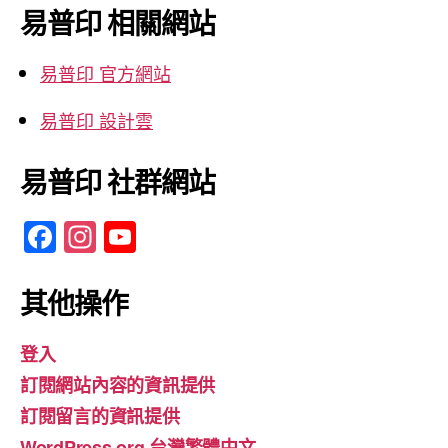
鍵
易普印 相關網站
字:
易普印 官方網站
易普印 設計雲
易普印 社群網站
F
In
Y
a
st
o
c
a
u
其他操作
e
gr
T
登入
b
a
u
訂閱網站內容的資訊提供
o
m
b
訂閱留言的資訊提供
o
e
WordPress.org 台灣繁體中文