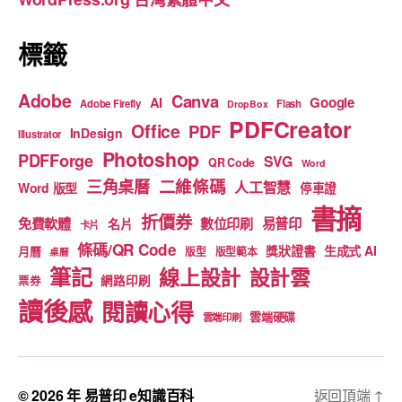
k
標籤
Adobe
Canva
Google
AI
Adobe Firefly
Flash
DropBox
PDFCreator
Office
PDF
InDesign
Illustrator
Photoshop
PDFForge
SVG
QR Code
Word
二維條碼
三角桌曆
人工智慧
Word 版型
停車證
書摘
折價券
免費軟體
數位印刷
易普印
名片
卡片
條碼/QR Code
獎狀證書
生成式 AI
月曆
版型
版型範本
桌曆
筆記
線上設計
設計雲
網路印刷
票券
讀後感
閱讀心得
雲端硬碟
雲端印刷
© 2026 年
易普印 e知識百科
返回頂端
↑