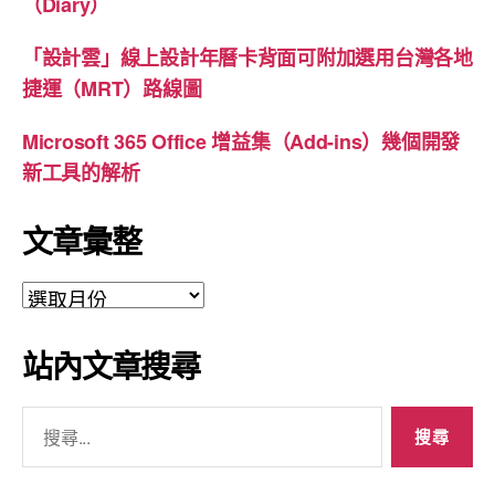
（Diary）
「設計雲」線上設計年曆卡背面可附加選用台灣各地
捷運（MRT）路線圖
Microsoft 365 Office 增益集（Add-ins）幾個開發
新工具的解析
文章彙整
文
章
彙
站內文章搜尋
整
搜
尋
關