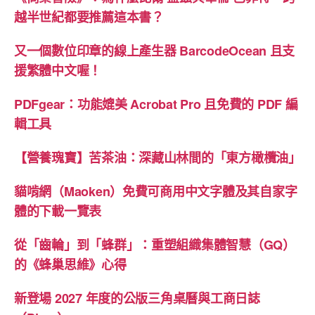
殊
越半世紀都要推薦這本書？
印
又一個數位印章的線上產生器 BarcodeOcean 且支
刷
援繁體中文喔！
應
用
PDFgear：功能媲美 Acrobat Pro 且免費的 PDF 編
介
輯工具
紹”
【營養瑰寶】苦茶油：深藏山林間的「東方橄欖油」
貓啃網（Maoken）免費可商用中文字體及其自家字
體的下載一覽表
從「齒輪」到「蜂群」：重塑組織集體智慧（GQ）
的《蜂巢思維》心得
新登場 2027 年度的公版三角桌曆與工商日誌