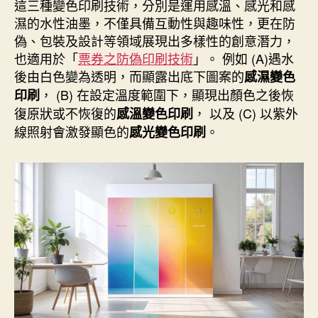
者
佈
這三種變色印刷技術，分別是運用感溫、感光和感
日
濕的水性油墨，不僅具備互動性與趣味性，更在防
期
偽、包裝及設計等領域展現出多樣性的創意潛力，
也適用於「
票券之防偽印刷技術
」。 例如 (A)遇水
後由白色變為透明，而顯露出底下圖案的
感濕變色
， (B) 在設定溫度範圍下，顯現出顏色之後恢
印刷
復原狀或不恢復的
， 以及 (C) 以紫外
感溫變色印刷
線照射會激發顯色的
。
感光變色印刷