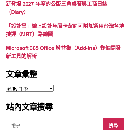
新登場 2027 年度的公版三角桌曆與工商日誌
（Diary）
「設計雲」線上設計年曆卡背面可附加選用台灣各地
捷運（MRT）路線圖
Microsoft 365 Office 增益集（Add-ins）幾個開發
新工具的解析
文章彙整
文
章
彙
站內文章搜尋
整
搜
尋