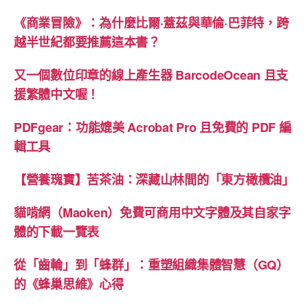
《商業冒險》：為什麼比爾·蓋茲與華倫·巴菲特，跨
越半世紀都要推薦這本書？
又一個數位印章的線上產生器 BarcodeOcean 且支
援繁體中文喔！
PDFgear：功能媲美 Acrobat Pro 且免費的 PDF 編
輯工具
【營養瑰寶】苦茶油：深藏山林間的「東方橄欖油」
貓啃網（Maoken）免費可商用中文字體及其自家字
體的下載一覽表
從「齒輪」到「蜂群」：重塑組織集體智慧（GQ）
的《蜂巢思維》心得