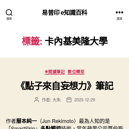
易普印 e知識百科
搜尋
選單
標籤:
卡內基美隆大學
分
❄閱讀筆記
數位轉型
類
《點子來自妄想力》筆記
作者:
大朱
2023-12-29
文
文
章
章
作
發
者
佈
作者
（Jun Rekimoto）最為人知的是
曆本純一
日
「SmartSkin」
技術，當年蘋果公司賈伯斯
多點觸控