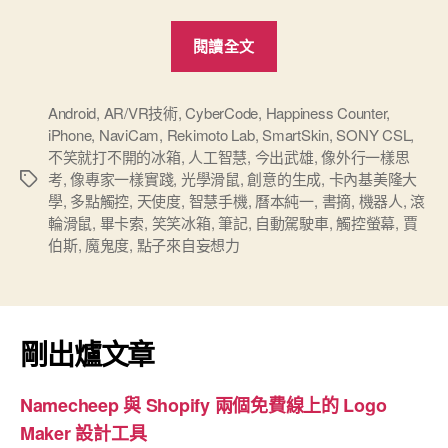
“《點
閱讀全文
子
來
自
Android
,
AR/VR技術
,
CyberCode
,
Happiness Counter
,
iPhone
,
NaviCam
,
Rekimoto Lab
,
SmartSkin
,
SONY CSL
,
妄
不笑就打不開的冰箱
,
人工智慧
,
今出武雄
,
像外行一樣思
想
考
,
像專家一樣實踐
,
光學滑鼠
,
創意的生成
,
卡內基美隆大
標
力》
學
,
多點觸控
,
天使度
,
智慧手機
,
曆本純一
,
書摘
,
機器人
,
滾
籤
筆
輪滑鼠
,
畢卡索
,
笑笑冰箱
,
筆記
,
自動駕駛車
,
觸控螢幕
,
賈
伯斯
,
魔鬼度
,
點子來自妄想力
記”
剛出爐文章
Namecheep 與 Shopify 兩個免費線上的 Logo
Maker 設計工具