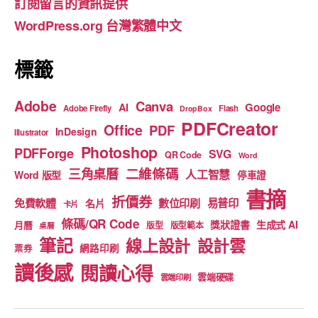
訂閱留言的資訊提供
o
e
WordPress.org 台灣繁體中文
k
標籤
Adobe
Canva
Google
AI
Adobe Firefly
Flash
DropBox
PDFCreator
Office
PDF
InDesign
Illustrator
Photoshop
PDFForge
SVG
QR Code
Word
二維條碼
三角桌曆
人工智慧
Word 版型
停車證
書摘
折價券
免費軟體
數位印刷
易普印
名片
卡片
條碼/QR Code
獎狀證書
生成式 AI
月曆
版型
版型範本
桌曆
筆記
線上設計
設計雲
網路印刷
票券
讀後感
閱讀心得
雲端硬碟
雲端印刷