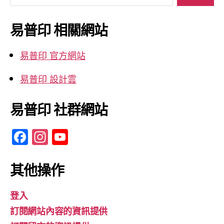
關
鍵
易普印 相關網站
字:
易普印 官方網站
易普印 設計雲
易普印 社群網站
F
In
Y
a
st
o
c
a
u
其他操作
e
gr
T
登入
b
a
u
訂閱網站內容的資訊提供
o
m
b