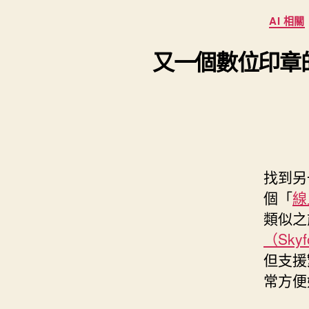
s
i
e
d
AI 相關
e
t
s
I
n
t
又一個數位印章的線
t
n
g
e
e
r
r
找到另
個「
線
類似之
（Skyf
但支援
常方便