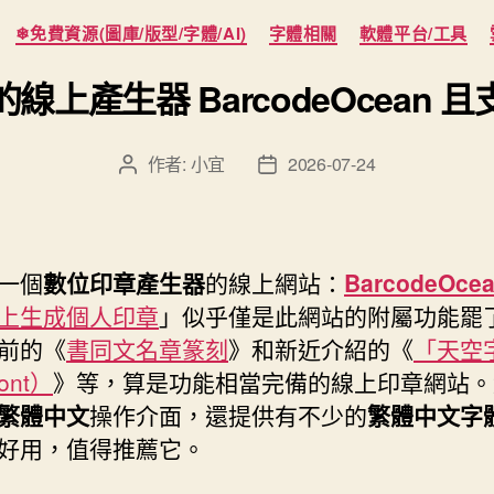
分
❄免費資源(圖庫/版型/字體/AI)
字體相關
軟體平台/工具
類
上產生器 BarcodeOcean
作者:
小宜
2026-07-24
文
文
章
章
作
發
者
佈
日
一個
數位印章產生器
的線上網站：
BarcodeOce
期
上生成個人印章
」似乎僅是此網站的附屬功能罷
前的《
書同文名章篆刻
》和新近介紹的《
「天空
ont）
》等，算是功能相當完備的線上印章網站。
繁體中文
操作介面，還提供有不少的
繁體中文字
好用，值得推薦它。