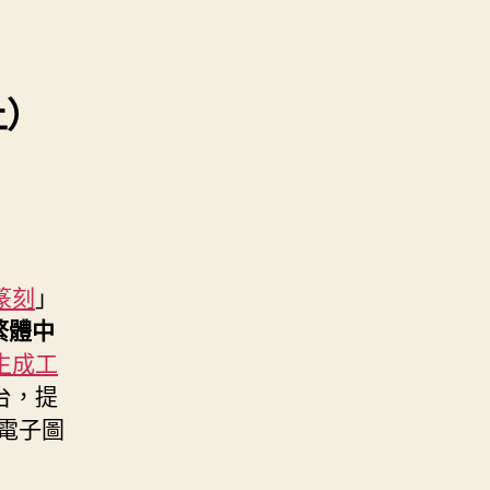
上）
篆刻
」
繁體中
生成工
台，提
電子圖