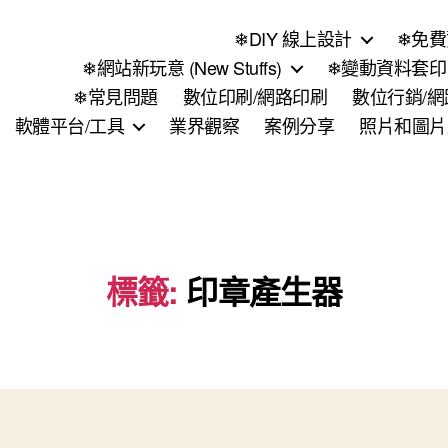
❄DIY 線上設計
❄免費
❄網站新玩意 (New Stuffs)
❄變動資料套印 (
❄常見問題
數位印刷/網路印刷
數位行銷/
軟體平台/工具
業界觀察
案例分享
照片和圖片
標籤:
印章產生器