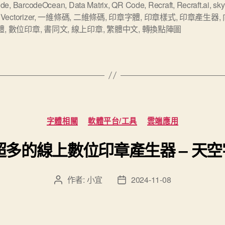
數
ode
,
BarcodeOcean
,
Data Matrix
,
QR Code
,
Recraft
,
Recraft.ai
,
sky
,
Vectorizer
,
一維條碼
,
二維條碼
,
印章字體
,
印章樣式
,
印章產生器
,
位
體
,
數位印章
,
書同文
,
線上印章
,
繁體中文
,
轉換點陣圖
印
章
的
線
上
產
分
字體相關
軟體平台/工具
雲端應用
生
類
器
多的線上數位印章產生器 – 天空字體 
BarcodeOcean
且
作者:
小宜
2024-11-08
文
文
支
章
章
援
作
發
者
佈
繁