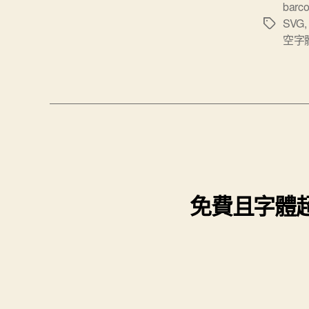
barc
SVG
標
空字
籤
免費且字體超