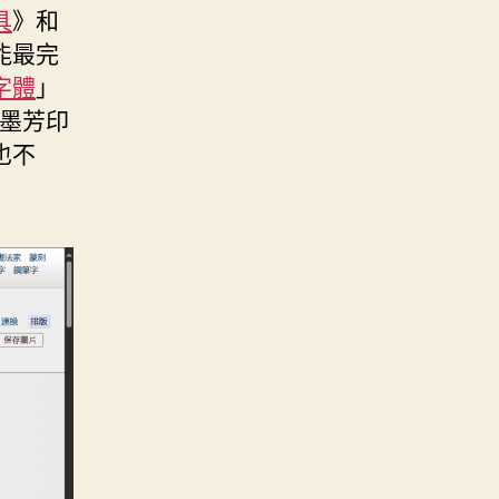
具
》和
能最完
字體
」
墨芳印
也不