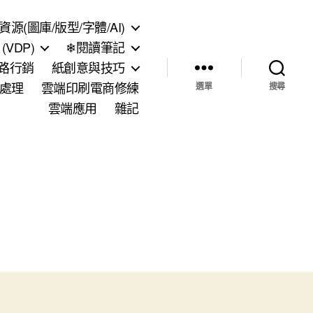
資源(圖庫/版型/字體/AI)
VDP)
❄閱讀筆記
網路行銷
紙創意與技巧
處理
雲端印刷電商修練
選單
搜尋
雲端應用
雜記