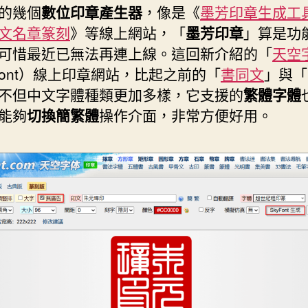
日
的幾個
數位印章產生器
，像是《
墨芳印章生成工
體
期
文名章篆刻
》等線上網站，「
墨芳印章
」算是功
中
可惜最近已無法再連上線。這回新介紹的「
天空
文
yfont）線上印章網站，比起之前的「
書同文
」與「
喔！”
不但中文字體種類更加多樣，它支援的
繁體字體
能夠
切換簡繁體
操作介面，非常方便好用。