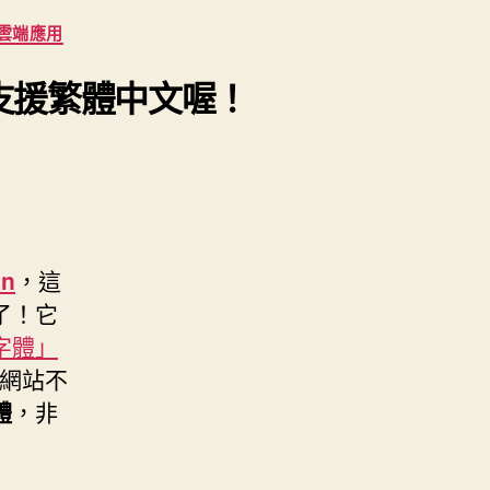
雲端應用
 且支援繁體中文喔！
an
，這
了！它
字體」
網站不
體
，非