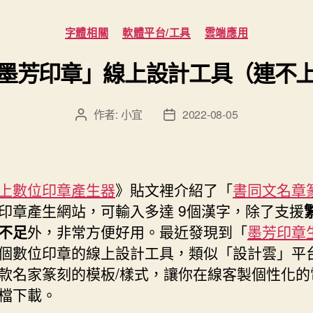
上
分
字體相關
軟體平台/工具
雲端應用
數
類
位
墨芳印章」線上設計工具（連不
印
章
作者:
小宜
2022-08-05
文
文
產
章
章
生
作
發
器
者
佈
日
–
上數位印章產生器
》貼文裡介紹了「
書同文名章
期
印章產生網站，可輸入多達 9個漢字，除了支援
天
不足
外，非常方便好用。最近發現到「
墨芳印章
空
個數位印章的線上設計工具，類似「設計雲」平
字
款名家篆刻的模板/樣式，讓你在線客製個性化的
體
檔下載。
Skyfont”