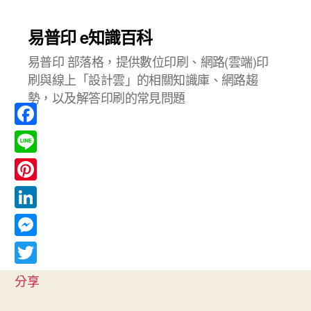
易普印 e知識百科
易普印 部落格，提供數位印刷、網路(雲端)印
刷與線上「設計雲」的相關知識庫、網路趨
勢，以及解答印刷的常見問題
F
a
L
c
i
P
e
n
i
L
b
e
n
i
o
M
t
n
o
e
T
e
分享
k
k
s
w
r
e