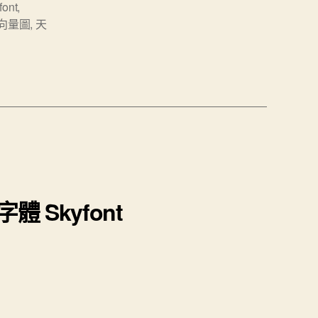
font
,
向量圖
,
天
Skyfont