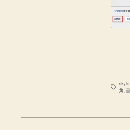
skyfo
標
角
,
籤