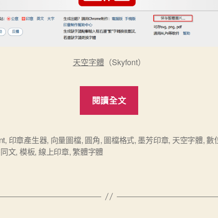
天空字體
（Skyfont）
“免
閱讀全文
費
且
字
nt
,
印章產生器
,
向量圖檔
,
圓角
,
圖檔格式
,
墨芳印章
,
天空字體
,
數
書同文
,
模板
,
線上印章
,
繁體字體
體
超
多
的
線