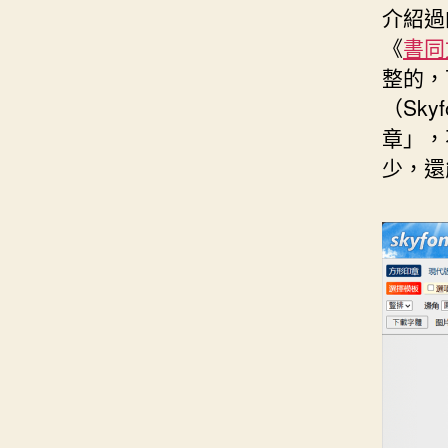
介紹過
《
書同
整的，
（Sk
章」，
少，還