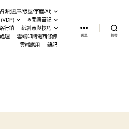
資源(圖庫/版型/字體/AI)
VDP)
❄閱讀筆記
網路行銷
紙創意與技巧
處理
雲端印刷電商修練
選單
搜尋
雲端應用
雜記