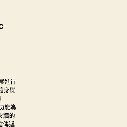
c
有
案進行
隨身碟
過
要功能為
火牆的
檔傳遞