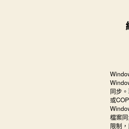
s
i
e
d
e
t
s
I
n
t
t
n
g
e
e
r
r
Windo
Window
同步。
或CO
Wind
檔案同
限制，