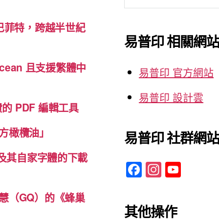
尋
關
巴菲特，跨越半世紀
鍵
易普印 相關網
字:
cean 且支援繁體中
易普印 官方網站
易普印 設計雲
免費的 PDF 編輯工具
方橄欖油」
易普印 社群網
體及其自家字體的下載
F
In
Y
a
st
o
c
a
u
慧（GQ）的《蜂巢
其他操作
e
gr
T