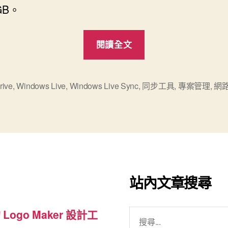
GB。
“網
閱讀全文
路
同
步
rive
,
Windows Live
,
Windows Live Sync
,
同步工具
,
專案管理
,
網
工
具
Windows
Live
Sync”
站內文章搜尋
搜
 Logo Maker 設計工