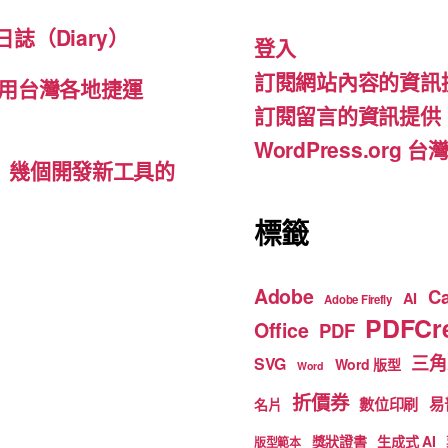
b
a
u
誌（Diary）
登入
o
m
b
訂閱網站內容的資訊
o
e
用台灣各地捷運
訂閱留言的資訊提供
k
WordPress.org
d-ins）幾個開發新工具的
標籤
Adobe
C
AI
Adobe Firefly
PDFCre
Office
PDF
三角
SVG
Word 版型
Word
折價券
數位印刷
易
名片
獎狀證書
生成式 AI
版型範本