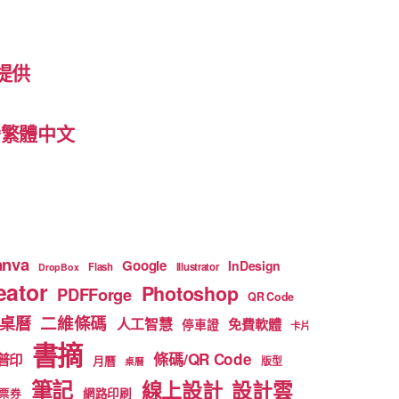
提供
 台灣繁體中文
anva
Google
InDesign
Flash
Illustrator
DropBox
ator
Photoshop
PDFForge
QR Code
二維條碼
桌曆
人工智慧
免費軟體
停車證
卡片
書摘
條碼/QR Code
普印
月曆
版型
桌曆
筆記
線上設計
設計雲
網路印刷
票券