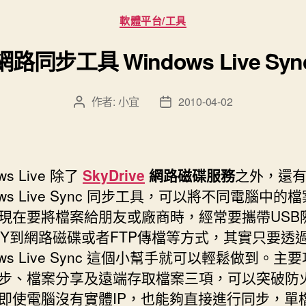
分
軟體平台/工具
類
網路同步工具 Windows Live Syn
作者:
小宜
2010-04-02
文
文
章
章
作
發
者
佈
日
ws Live 除了
SkyDrive
網路磁碟服務
之外，還
期
s Live Sync
同步工具，可以將不同電腦中的檔
現在要將檔案給朋友或廠商時，經常要攜帶USB
PY到網路磁碟或者FTP傳檔等方式，其實只要透
ows Live Sync 這個小幫手就可以輕鬆做到。主
步、檔案分享及遠端存取檔案三項，可以突破防
即使電腦沒有實體IP，也能夠直接進行同步，單