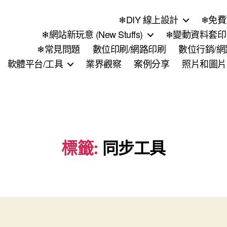
❄DIY 線上設計
❄免費
❄網站新玩意 (New Stuffs)
❄變動資料套印 (
❄常見問題
數位印刷/網路印刷
數位行銷/
軟體平台/工具
業界觀察
案例分享
照片和圖片
標籤:
同步工具