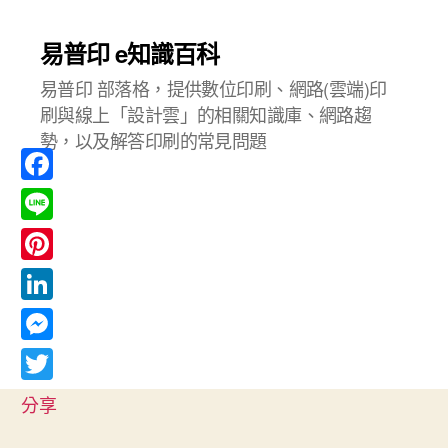
易普印 e知識百科
易普印 部落格，提供數位印刷、網路(雲端)印
刷與線上「設計雲」的相關知識庫、網路趨
勢，以及解答印刷的常見問題
F
a
L
c
i
P
e
n
i
L
b
e
n
i
o
M
t
n
o
e
T
e
分享
k
k
s
w
r
e