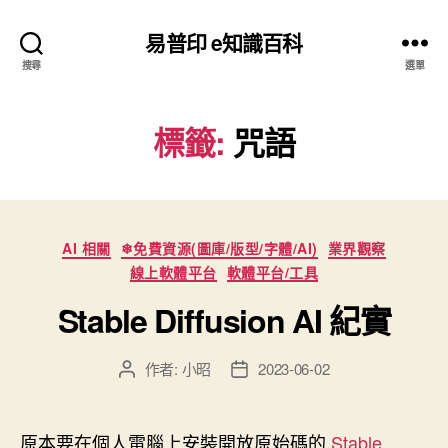
易普印 e知識百科
搜尋
選單
標籤:
咒語
分
AI 相關
❄免費資源(圖庫/版型/字體/AI)
業界觀察
類
線上軟體平台
軟體平台/工具
Stable Diffusion AI 紀實
作者:
小昭
2023-06-02
文
文
章
章
作
發
者
佈
原本要在個人電腦上安裝開放原始碼的
Stable