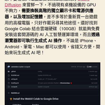
日
Diffusion
來嘗鮮一下，不過現有桌機設備的 GPU
期
不夠力，
需要換裝高階的獨立顯示卡和電源供應
，差不多等於重新買一台遊戲
器，以及增加記憶體
用的高檔電腦，只好作罷另尋其他途徑。還好找到
Google Colab 結合雲端硬碟（100GB）就能夠免費
安裝這套開源碼的 AI 人工智慧運算環境，而且
透過
，不論是 iPhone、
瀏覽器即可執行生成式 AI 操作
Android、筆電、Mac 都可以使用，省錢又方便，開
始來玩生成式 AI 吧！