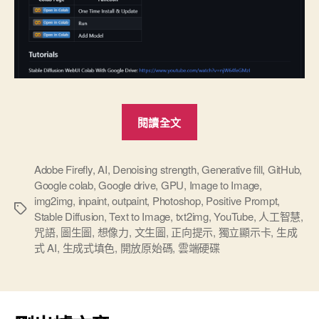
“Stable
閱讀全文
Diffusion
AI
紀
Adobe Firefly
,
AI
,
Denoising strength
,
Generative fill
,
GitHub
,
Google colab
,
Google drive
,
GPU
,
Image to Image
,
實”
img2img
,
inpaint
,
outpaint
,
Photoshop
,
Positive Prompt
,
標
Stable Diffusion
,
Text to Image
,
txt2img
,
YouTube
,
人工智慧
,
籤
咒語
,
圖生圖
,
想像力
,
文生圖
,
正向提示
,
獨立顯示卡
,
生成
式 AI
,
生成式填色
,
開放原始碼
,
雲端硬碟