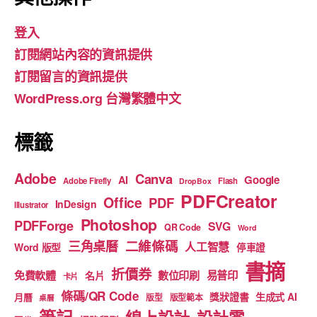
e
gr
T
登入
b
a
u
訂閱網站內容的資訊提供
o
m
b
訂閱留言的資訊提供
o
e
WordPress.org 台灣繁體中文
k
標籤
Adobe
Canva
Google
AI
Adobe Firefly
Flash
DropBox
PDFCreator
Office
PDF
InDesign
Illustrator
Photoshop
PDFForge
SVG
QR Code
Word
二維條碼
三角桌曆
人工智慧
Word 版型
停車證
書摘
折價券
免費軟體
數位印刷
易普印
名片
卡片
條碼/QR Code
獎狀證書
生成式 AI
月曆
版型
版型範本
桌曆