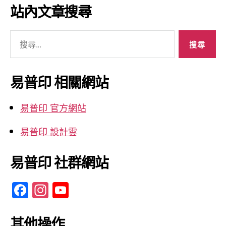
彙
站內文章搜尋
整
搜
尋
關
鍵
易普印 相關網站
字:
易普印 官方網站
易普印 設計雲
易普印 社群網站
F
In
Y
a
st
o
c
a
u
其他操作