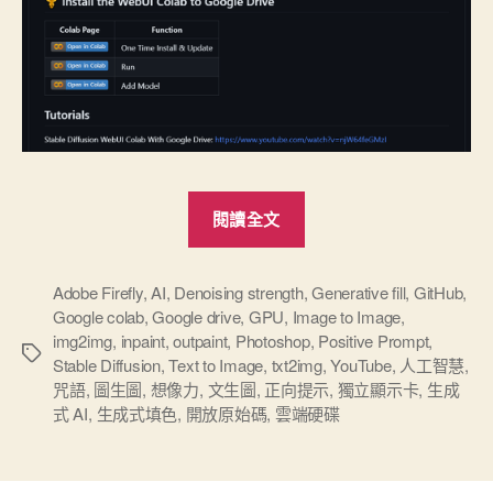
“Stable
閱讀全文
Diffusion
AI
紀
Adobe Firefly
,
AI
,
Denoising strength
,
Generative fill
,
GitHub
,
Google colab
,
Google drive
,
GPU
,
Image to Image
,
實”
img2img
,
inpaint
,
outpaint
,
Photoshop
,
Positive Prompt
,
標
Stable Diffusion
,
Text to Image
,
txt2img
,
YouTube
,
人工智慧
,
籤
咒語
,
圖生圖
,
想像力
,
文生圖
,
正向提示
,
獨立顯示卡
,
生成
式 AI
,
生成式填色
,
開放原始碼
,
雲端硬碟