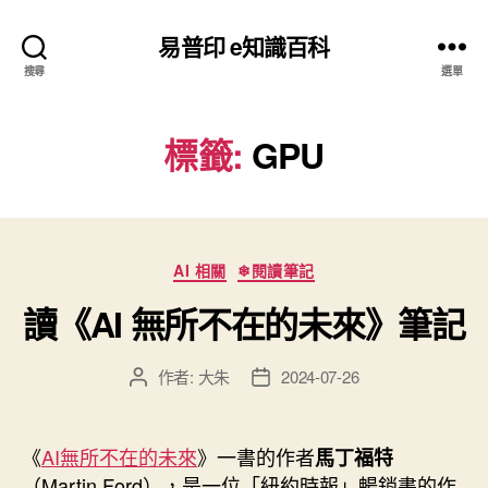
易普印 e知識百科
搜尋
選單
標籤:
GPU
分
AI 相關
❄閱讀筆記
類
讀《AI 無所不在的未來》筆記
作者:
大朱
2024-07-26
文
文
章
章
作
發
者
佈
《
AI無所不在的未來
》一書的作者
馬丁福特
日
（Martin Ford），是一位「紐約時報」暢銷書的作