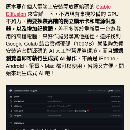
者
佈
原本要在個人電腦上安裝開放原始碼的
Stable
日
Diffusion
來嘗鮮一下，不過現有桌機設備的 GPU
期
不夠力，
需要換裝高階的獨立顯示卡和電源供應
，差不多等於重新買一台遊戲
器，以及增加記憶體
用的高檔電腦，只好作罷另尋其他途徑。還好找到
Google Colab 結合雲端硬碟（100GB）就能夠免費
安裝這套開源碼的 AI 人工智慧運算環境，而且
透過
，不論是 iPhone、
瀏覽器即可執行生成式 AI 操作
Android、筆電、Mac 都可以使用，省錢又方便，開
始來玩生成式 AI 吧！