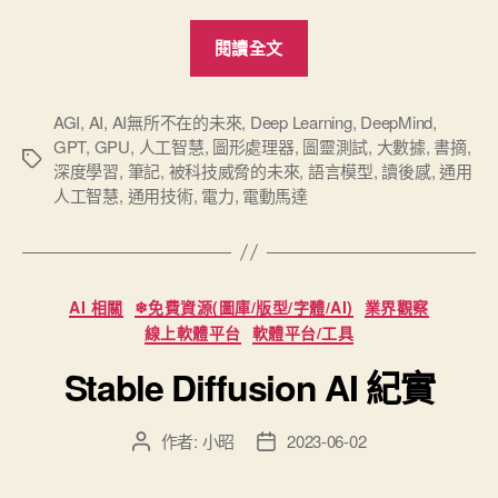
“讀
閱讀全文
《AI
無
所
AGI
,
AI
,
AI無所不在的未來
,
Deep Learning
,
DeepMind
,
GPT
,
GPU
,
人工智慧
,
圖形處理器
,
圖靈測試
,
大數據
,
書摘
,
不
標
深度學習
,
筆記
,
被科技威脅的未來
,
語言模型
,
讀後感
,
通用
在
籤
人工智慧
,
通用技術
,
電力
,
電動馬達
的
未
來》
分
筆
AI 相關
❄免費資源(圖庫/版型/字體/AI)
業界觀察
類
記”
線上軟體平台
軟體平台/工具
Stable Diffusion AI 紀實
作者:
小昭
2023-06-02
文
文
章
章
作
發