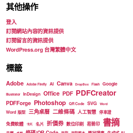
c
a
u
其他操作
e
gr
T
登入
b
a
u
訂閱網站內容的資訊提供
o
m
b
訂閱留言的資訊提供
o
e
WordPress.org 台灣繁體中文
k
標籤
Adobe
Canva
Google
AI
Adobe Firefly
Flash
DropBox
PDFCreator
Office
PDF
InDesign
Illustrator
Photoshop
PDFForge
SVG
QR Code
Word
二維條碼
三角桌曆
人工智慧
Word 版型
停車證
書摘
折價券
免費軟體
數位印刷
易普印
名片
卡片
條碼/QR Code
獎狀證書
生成式 AI
月曆