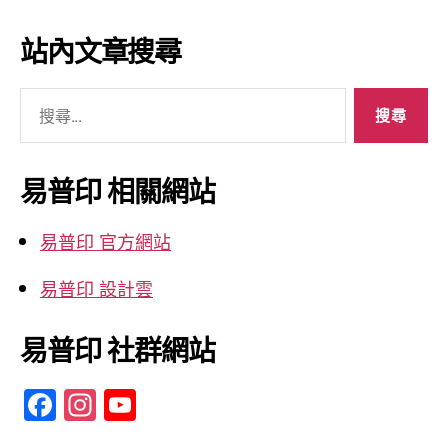
章
彙
站內文章搜尋
整
搜
尋
關
鍵
易普印 相關網站
字:
易普印 官方網站
易普印 設計雲
易普印 社群網站
F
In
Y
a
st
o