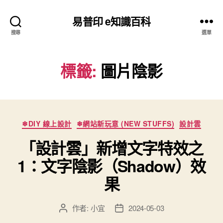
易普印 e知識百科
搜尋
選單
標籤:
圖片陰影
分
❄DIY 線上設計
❄網站新玩意 (NEW STUFFS)
設計雲
類
「設計雲」新增文字特效之
1：文字陰影（Shadow）效
果
作者:
小宜
2024-05-03
文
文
章
章