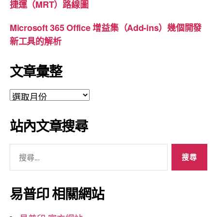
捷運（MRT）路線圖
Microsoft 365 Office 增益集（Add-ins）幾個開發
新工具的解析
文章彙整
文
章
彙
站內文章搜尋
整
搜
尋
關
鍵
易普印 相關網站
字: