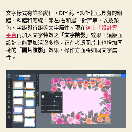
作
發
者
佈
文字樣式有許多變化，DIY 線上設計裡已具有的粗
日
體、斜體和底線，靠左/右和居中對齊等，以及顏
期
色、字距與行距等文字屬性。現在
線上「設計雲」
平台
再加入文字特效之「
」效果，讓版面
文字陰影
設計上能更加活潑多樣。正在考慮圖片上也增加同
樣的「
」效果，操作方面將如同文字屬
圖片陰影
性。