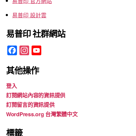
易普印 官方網站
易普印 設計雲
易普印 社群網站
F
In
Y
a
st
o
c
a
u
其他操作
e
gr
T
登入
b
a
u
訂閱網站內容的資訊提供
o
m
b
訂閱留言的資訊提供
o
e
WordPress.org 台灣繁體中文
k
標籤