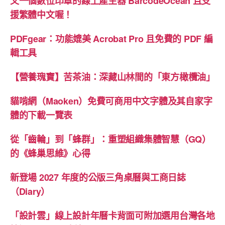
又一個數位印章的線上產生器 BarcodeOcean 且支
效
援繁體中文喔！
果”
PDFgear：功能媲美 Acrobat Pro 且免費的 PDF 編
輯工具
【營養瑰寶】苦茶油：深藏山林間的「東方橄欖油」
貓啃網（Maoken）免費可商用中文字體及其自家字
體的下載一覽表
從「齒輪」到「蜂群」：重塑組織集體智慧（GQ）
的《蜂巢思維》心得
新登場 2027 年度的公版三角桌曆與工商日誌
（Diary）
「設計雲」線上設計年曆卡背面可附加選用台灣各地