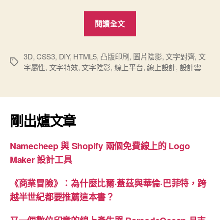
“「設
閱讀全文
計
雲」
新
3D
,
CSS3
,
DIY
,
HTML5
,
凸版印刷
,
圖片陰影
,
文字對齊
,
文
標
字屬性
,
文字特效
,
文字陰影
,
線上平台
,
線上設計
,
設計雲
增
籤
文
字
特
剛出爐文章
效
之
Namecheep 與 Shopify 兩個免費線上的 Logo
1：
Maker 設計工具
文
字
《商業冒險》：為什麼比爾·蓋茲與華倫·巴菲特，跨
陰
越半世紀都要推薦這本書？
影
（Shadow）