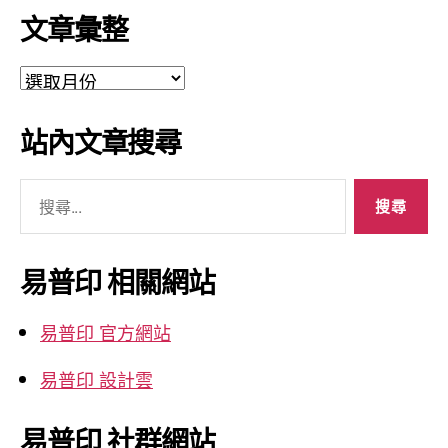
文章彙整
文
章
彙
站內文章搜尋
整
搜
尋
關
鍵
易普印 相關網站
字:
易普印 官方網站
易普印 設計雲
易普印 社群網站