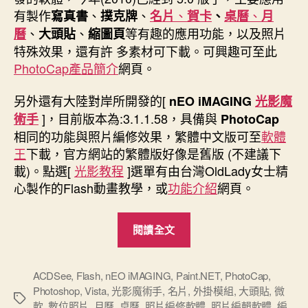
期
有製作
、
、
、
、
寫真書
撲克牌
名片
賀卡
、
桌曆
月
、
、
等有趣的應用功能，以及照片
曆
大頭貼
縮圖頁
特殊效果，還有許 多素材可下載。可興趣可至此
PhotoCap產品簡介
網頁。
另外還有大陸對岸所開發的[
nEO iMAGING
光影魔
]，目前版本為:3.1.1.58，具備與
術手
PhotoCap
相同的功能與照片編修效果，繁體中文版可至
軟體
王
下載，官方網站的繁體版好像是舊版 (不建議下
載)。點選[
光影教程
]選單有由台灣OldLady女士精
心製作的Flash動畫教學，或
功能介紹
網頁。
“介
閱讀全文
紹
幾
個
ACDSee
,
Flash
,
nEO iMAGING
,
Paint.NET
,
PhotoCap
,
Photoshop
,
Vista
,
光影魔術手
,
名片
,
外掛模組
,
大頭貼
,
微
免
標
軟
,
數位照片
,
月曆
,
桌曆
,
照片編修軟體
,
照片編輯軟體
,
編