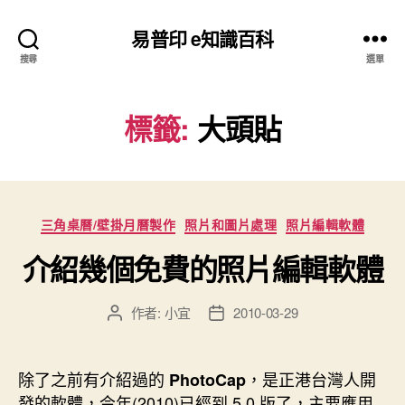
易普印 e知識百科
搜尋
選單
標籤:
大頭貼
分
三角桌曆/壁掛月曆製作
照片和圖片處理
照片編輯軟體
類
介紹幾個免費的照片編輯軟體
作者:
小宜
2010-03-29
文
文
章
章
作
發
者
佈
除了之前有介紹過的
，是正港台灣人開
PhotoCap
日
發的軟體，今年(2010)已經到 5.0 版了，主要應用