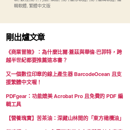
費
籤
輯軟體
,
繁體中文版
的
照
片
編
剛出爐文章
輯
軟
《商業冒險》：為什麼比爾·蓋茲與華倫·巴菲特，跨
體”
越半世紀都要推薦這本書？
又一個數位印章的線上產生器 BarcodeOcean 且支
援繁體中文喔！
PDFgear：功能媲美 Acrobat Pro 且免費的 PDF 編
輯工具
【營養瑰寶】苦茶油：深藏山林間的「東方橄欖油」