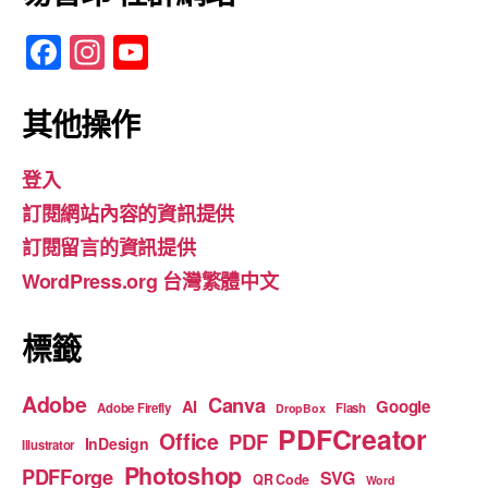
F
In
Y
a
st
o
c
a
u
其他操作
e
gr
T
登入
b
a
u
訂閱網站內容的資訊提供
o
m
b
訂閱留言的資訊提供
o
e
WordPress.org 台灣繁體中文
k
標籤
Adobe
Canva
Google
AI
Adobe Firefly
Flash
DropBox
PDFCreator
Office
PDF
InDesign
Illustrator
Photoshop
PDFForge
SVG
QR Code
Word