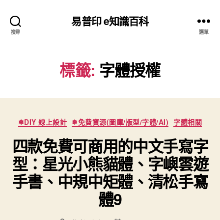
易普印 e知識百科
搜尋
選單
標籤:
字體授權
分
❄DIY 線上設計
❄免費資源(圖庫/版型/字體/AI)
字體相關
類
四款免費可商用的中文手寫字
型：星光小熊貓體、字嶼雲遊
手書、中規中矩體、清松手寫
體9