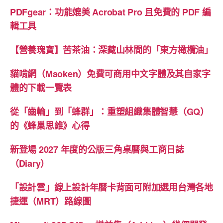
PDFgear：功能媲美 Acrobat Pro 且免費的 PDF 編
輯工具
【營養瑰寶】苦茶油：深藏山林間的「東方橄欖油」
貓啃網（Maoken）免費可商用中文字體及其自家字
體的下載一覽表
從「齒輪」到「蜂群」：重塑組織集體智慧（GQ）
的《蜂巢思維》心得
新登場 2027 年度的公版三角桌曆與工商日誌
（Diary）
「設計雲」線上設計年曆卡背面可附加選用台灣各地
捷運（MRT）路線圖