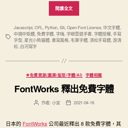
“四
閱讀全文
款
免
費
Javascript
,
OFL
,
Python
,
SIL Open Font License
,
中文字體
,
中規中矩體
,
免費字體
,
字嗨
,
字嶼雲遊手書
,
字體授權
,
手寫
可
標
字型
,
星光小熊貓體
,
書寫風格
,
毛筆字體
,
清松手寫體
,
游清
商
籤
松
,
白河寫字
用
的
中
分
文
❄免費資源(圖庫/版型/字體/AI)
字體相關
類
手
FontWorks 釋出免費字體
寫
字
作者:
小宜
2021-04-16
文
文
型：
章
章
星
作
發
光
者
佈
日本的
FontWorks
公司最近釋出 8 款免費字體，其
小
日