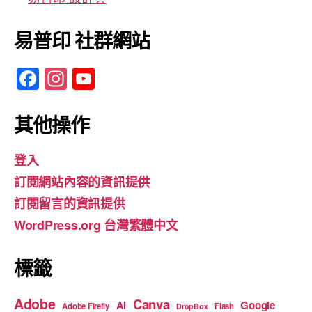
易普印 社群網站
F
In
Y
a
st
o
c
a
u
其他操作
e
gr
T
登入
b
a
u
訂閱網站內容的資訊提供
o
m
b
訂閱留言的資訊提供
o
e
WordPress.org 台灣繁體中文
k
標籤
Adobe
Canva
Google
AI
Adobe Firefly
Flash
DropBox