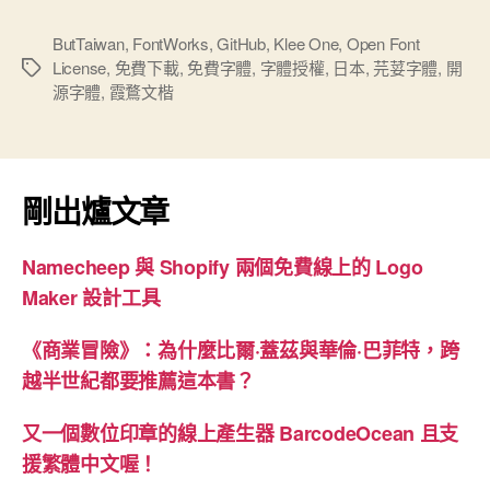
手
出
寫
免
ButTaiwan
,
FontWorks
,
GitHub
,
Klee One
,
Open Font
License
,
免費下載
,
免費字體
,
字體授權
,
日本
,
芫荽字體
,
開
體
標
費
源字體
,
霞鶩文楷
籤
9”
字
體”
剛出爐文章
Namecheep 與 Shopify 兩個免費線上的 Logo
Maker 設計工具
《商業冒險》：為什麼比爾·蓋茲與華倫·巴菲特，跨
越半世紀都要推薦這本書？
又一個數位印章的線上產生器 BarcodeOcean 且支
援繁體中文喔！