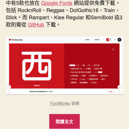
中有5款也放在
Google Fonts
網站提供免費下載，
期
熊
包括 RocknRoll、Reggae、DotGothic16、Train、
貓
Stick。而 Rampart、Klee Regular 和SemiBold 這3
體、
款則需從
GitHub
下載。
字
嶼
雲
遊
手
書、
中
規
中
矩
FontWorks
官網
體、
清
“FontWorks
閱讀全文
松
釋