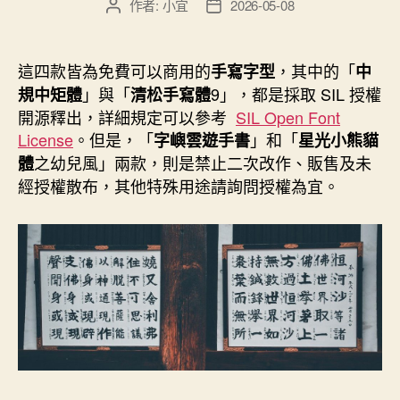
作者:
小宜
2026-05-08
文
文
章
章
作
發
者
佈
這四款皆為免費可以商用的
，其中的「
手寫字型
中
日
」與「
9」，都是採取 SIL 授權
規中矩體
清松手寫體
期
開源釋出，詳細規定可以參考
SIL Open Font
License
。但是，「
」和「
字嶼雲遊手書
星光小熊貓
之幼兒風」兩款，則是禁止二次改作、販售及未
體
經授權散布，其他特殊用途請詢問授權為宜。