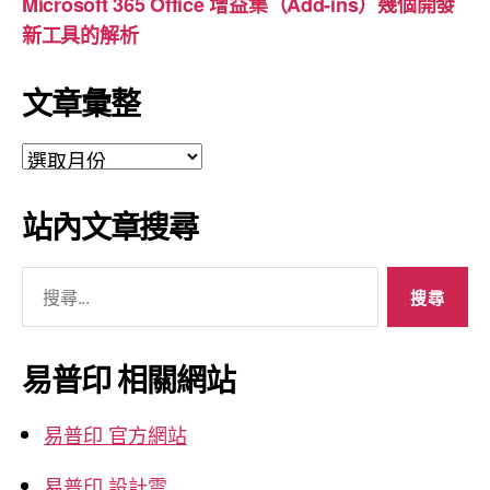
Microsoft 365 Office 增益集（Add-ins）幾個開發
新工具的解析
文章彙整
文
章
彙
站內文章搜尋
整
搜
尋
關
鍵
易普印 相關網站
字:
易普印 官方網站
易普印 設計雲