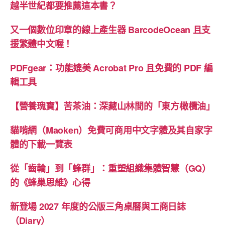
越半世紀都要推薦這本書？
又一個數位印章的線上產生器 BarcodeOcean 且支
援繁體中文喔！
PDFgear：功能媲美 Acrobat Pro 且免費的 PDF 編
輯工具
【營養瑰寶】苦茶油：深藏山林間的「東方橄欖油」
貓啃網（Maoken）免費可商用中文字體及其自家字
體的下載一覽表
從「齒輪」到「蜂群」：重塑組織集體智慧（GQ）
的《蜂巢思維》心得
新登場 2027 年度的公版三角桌曆與工商日誌
（Diary）