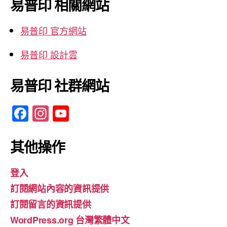
易普印 相關網站
字:
易普印 官方網站
易普印 設計雲
易普印 社群網站
F
In
Y
a
st
o
c
a
u
其他操作
e
gr
T
登入
b
a
u
訂閱網站內容的資訊提供
o
m
b
訂閱留言的資訊提供
o
e
WordPress.org 台灣繁體中文
k