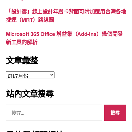
「設計雲」線上設計年曆卡背面可附加選用台灣各地
捷運（MRT）路線圖
Microsoft 365 Office 增益集（Add-ins）幾個開發
新工具的解析
文章彙整
文
章
彙
站內文章搜尋
整
搜
尋
關
鍵