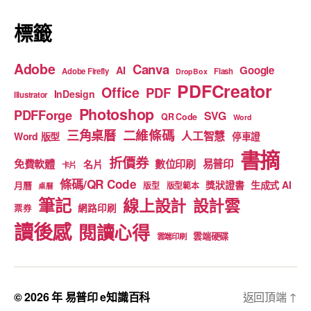
標籤
Adobe
Canva
Google
AI
Adobe Firefly
Flash
DropBox
PDFCreator
Office
PDF
InDesign
Illustrator
Photoshop
PDFForge
SVG
QR Code
Word
二維條碼
三角桌曆
人工智慧
Word 版型
停車證
書摘
折價券
免費軟體
數位印刷
易普印
名片
卡片
條碼/QR Code
獎狀證書
生成式 AI
月曆
版型
版型範本
桌曆
筆記
線上設計
設計雲
網路印刷
票券
讀後感
閱讀心得
雲端硬碟
雲端印刷
© 2026 年
易普印 e知識百科
返回頂端
↑