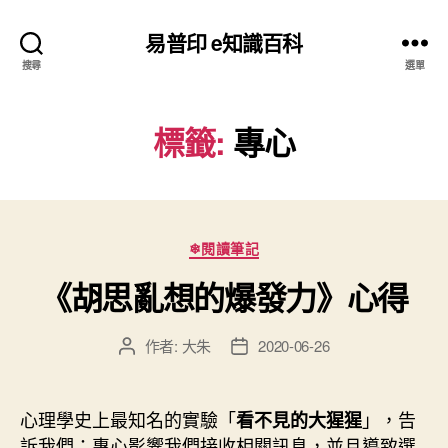
易普印 e知識百科
搜尋
選單
標籤:
專心
分
❄閱讀筆記
類
《胡思亂想的爆發力》心得
作者:
大朱
2020-06-26
文
文
章
章
作
發
者
佈
心理學史上最知名的實驗「
」，告
看不見的大猩猩
日
訴我們：專心影響我們接收相關訊息，並且導致選