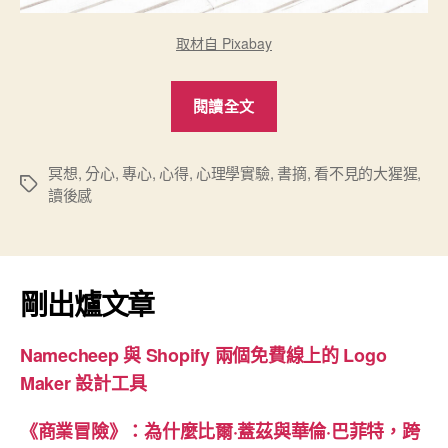
取材自 Pixabay
“《胡
閱讀全文
思
亂
想
冥想
,
分心
,
專心
,
心得
,
心理學實驗
,
書摘
,
看不見的大猩猩
,
標
讀後感
的
籤
爆
發
力》
剛出爐文章
心
得”
Namecheep 與 Shopify 兩個免費線上的 Logo
Maker 設計工具
《商業冒險》：為什麼比爾·蓋茲與華倫·巴菲特，跨