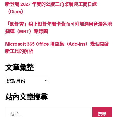
新登場 2027 年度的公版三角桌曆與工商日誌
（Diary）
「設計雲」線上設計年曆卡背面可附加選用台灣各地
捷運（MRT）路線圖
Microsoft 365 Office 增益集（Add-ins）幾個開發
新工具的解析
文章彙整
文
章
彙
站內文章搜尋
整
搜
尋