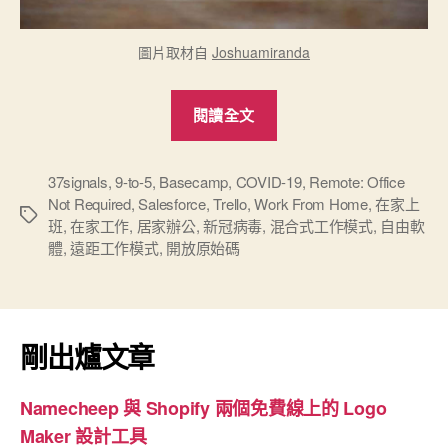
圖片取材自
Joshuamiranda
“我
閱讀全文
看
「遠
距
37signals
,
9-to-5
,
Basecamp
,
COVID-19
,
Remote: Office
Not Required
,
Salesforce
,
Trello
,
Work From Home
,
在家上
工
標
班
,
在家工作
,
居家辦公
,
新冠病毒
,
混合式工作模式
,
自由軟
作」”
籤
體
,
遠距工作模式
,
開放原始碼
剛出爐文章
Namecheep 與 Shopify 兩個免費線上的 Logo
Maker 設計工具