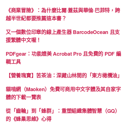
《商業冒險》：為什麼比爾·蓋茲與華倫·巴菲特，跨
越半世紀都要推薦這本書？
又一個數位印章的線上產生器 BarcodeOcean 且支
援繁體中文喔！
PDFgear：功能媲美 Acrobat Pro 且免費的 PDF 編
輯工具
【營養瑰寶】苦茶油：深藏山林間的「東方橄欖油」
貓啃網（Maoken）免費可商用中文字體及其自家字
體的下載一覽表
從「齒輪」到「蜂群」：重塑組織集體智慧（GQ）
的《蜂巢思維》心得