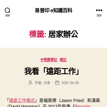
易普印 e知識百科
搜尋
選單
標籤:
居家辦公
分
❄閱讀筆記
雜記
類
我看「遠距工作」
作者:
大朱
2021-04-29
文
文
章
章
作
發
者
佈
「
遠距工作模式
」是福萊德（Jason Fried）和漢森
日
（David Hansson）于 2013年新書《
Remote: