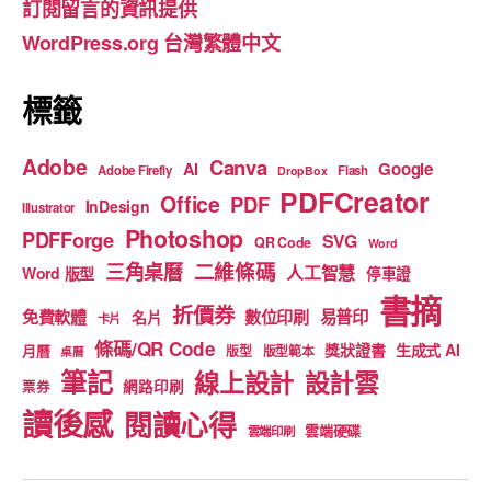
訂閱留言的資訊提供
o
e
WordPress.org 台灣繁體中文
k
標籤
Adobe
Canva
Google
AI
Adobe Firefly
Flash
DropBox
PDFCreator
Office
PDF
InDesign
Illustrator
Photoshop
PDFForge
SVG
QR Code
Word
二維條碼
三角桌曆
人工智慧
Word 版型
停車證
書摘
折價券
免費軟體
數位印刷
易普印
名片
卡片
條碼/QR Code
獎狀證書
生成式 AI
月曆
版型
版型範本
桌曆
筆記
線上設計
設計雲
網路印刷
票券
讀後感
閱讀心得
雲端硬碟
雲端印刷