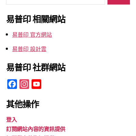
關
鍵
易普印 相關網站
字:
易普印 官方網站
易普印 設計雲
易普印 社群網站
F
In
Y
a
st
o
c
a
u
其他操作
e
gr
T
登入
b
a
u
訂閱網站內容的資訊提供
o
m
b