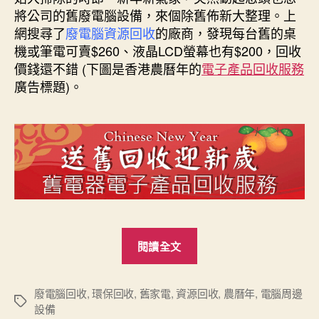
期
將公司的舊廢電腦設備，來個除舊佈新大整理。上
網搜尋了
廢電腦資源回收
的廠商，發現每台舊的桌
機或筆電可賣$260、液晶LCD螢幕也有$200，回收
價錢還不錯 (下圖是香港農曆年的
電子產品回收服務
廣告標題)。
“2015
閱讀全文
送
舊
回
廢電腦回收
,
環保回收
,
舊家電
,
資源回收
,
農曆年
,
電腦周邊
標
設備
收
籤