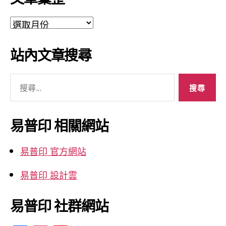
文
章
彙
站內文章搜尋
整
搜
尋
關
鍵
易普印 相關網站
字:
易普印 官方網站
易普印 設計雲
易普印 社群網站