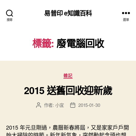
易普印 e知識百科
搜尋
選單
標籤:
廢電腦回收
分
雜記
類
2015 送舊回收迎新歲
作者:
小宜
2015-01-30
文
文
章
章
作
發
者
佈
2015 年元旦剛過，農曆新春將屆，又是家家戶戶開
日
始大掃除的時節。新年新氣象，突然動起念頭也想