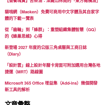
【營養瑰寶】苦茶油：深藏山林間的「東方橄欖油」
貓啃網（Maoken）免費可商用中文字體及其自家字
體的下載一覽表
從「齒輪」到「蜂群」：重塑組織集體智慧（GQ）
的《蜂巢思維》心得
新登場 2027 年度的公版三角桌曆與工商日誌
（Diary）
「設計雲」線上設計年曆卡背面可附加選用台灣各地
捷運（MRT）路線圖
Microsoft 365 Office 增益集（Add-ins）幾個開發
新工具的解析
文章彙整