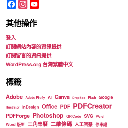
F
In
Y
a
st
o
c
a
u
其他操作
e
gr
T
登入
b
a
u
訂閱網站內容的資訊提供
o
m
b
訂閱留言的資訊提供
o
e
WordPress.org 台灣繁體中文
k
標籤
Adobe
Canva
Google
AI
Adobe Firefly
Flash
DropBox
PDFCreator
Office
PDF
InDesign
Illustrator
Photoshop
PDFForge
SVG
QR Code
Word
二維條碼
三角桌曆
人工智慧
Word 版型
停車證