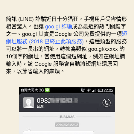
與
章
章
作
發
防
者
佈
簡訊 (LINE) 詐騙近日十分猖狂，手機用戶受害情形
毒
日
相當驚人。也讓
goo.gl 詐騙
成為最近的熱門關鍵字
2025
期
之一。goo.gl 其實是Google 公司免費提供的一項
短
版”
網址服務 (2018 已終止此項服務)
，這種類型的服務
可以將一長串的網址，轉換為類似 goo.gl/xxxxx 約
10個字的網址，當使用這個短網址，例如在網址欄
輸入時，該 Google 服務會自動將短網址還原回
來，以節省輸入的麻煩。