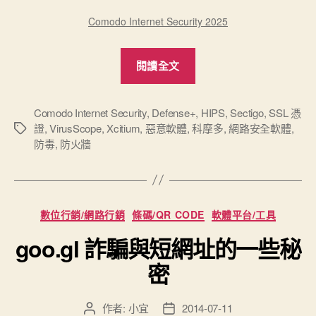
Comodo Internet Security 2025
“Comodo
閱讀全文
CIS
免
費
Comodo Internet Security
,
Defense+
,
HIPS
,
Sectigo
,
SSL 憑
證
,
VirusScope
,
Xcitium
,
惡意軟體
,
科摩多
,
網路安全軟體
,
標
網
防毒
,
防火牆
籤
路
安
全
軟
分
數位行銷/網路行銷
條碼/QR CODE
軟體平台/工具
類
體
goo.gl 詐騙與短網址的一些秘
–
防
密
火
牆
作者:
小宜
2014-07-11
文
文