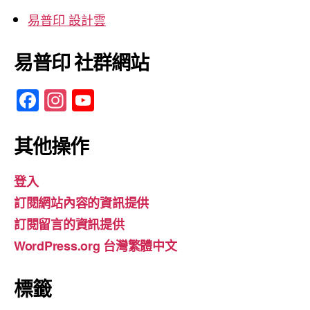
易普印 設計雲
易普印 社群網站
F
In
Y
a
st
o
c
a
u
其他操作
e
gr
T
登入
b
a
u
訂閱網站內容的資訊提供
o
m
b
訂閱留言的資訊提供
o
e
WordPress.org 台灣繁體中文
k
標籤