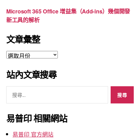
Microsoft 365 Office 增益集（Add-ins）幾個開發
新工具的解析
文章彙整
文
章
彙
站內文章搜尋
整
搜
尋
關
鍵
易普印 相關網站
字:
易普印 官方網站