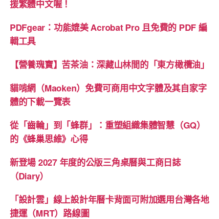
援繁體中文喔！
PDFgear：功能媲美 Acrobat Pro 且免費的 PDF 編
輯工具
【營養瑰寶】苦茶油：深藏山林間的「東方橄欖油」
貓啃網（Maoken）免費可商用中文字體及其自家字
體的下載一覽表
從「齒輪」到「蜂群」：重塑組織集體智慧（GQ）
的《蜂巢思維》心得
新登場 2027 年度的公版三角桌曆與工商日誌
（Diary）
「設計雲」線上設計年曆卡背面可附加選用台灣各地
捷運（MRT）路線圖