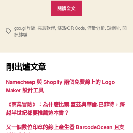
“goo.gl
閱讀全文
詐
騙
與
goo.gl 詐騙
,
惡意軟體
,
條碼/QR Code
,
流量分析
,
短網址
,
簡
標
訊詐騙
短
籤
網
址
的
剛出爐文章
一
些
Namecheep 與 Shopify 兩個免費線上的 Logo
秘
Maker 設計工具
密”
《商業冒險》：為什麼比爾·蓋茲與華倫·巴菲特，跨
越半世紀都要推薦這本書？
又一個數位印章的線上產生器 BarcodeOcean 且支