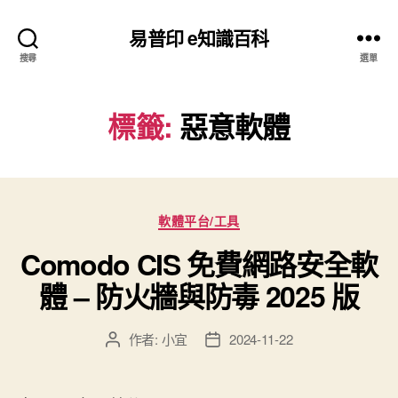
易普印 e知識百科
搜尋
選單
標籤:
惡意軟體
分
軟體平台/工具
類
Comodo CIS 免費網路安全軟
體 – 防火牆與防毒 2025 版
作者:
小宜
2024-11-22
文
文
章
章
作
發