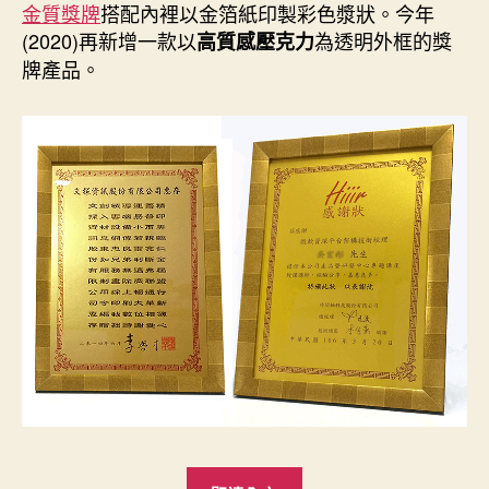
日
金質獎牌
搭配內裡以金箔紙印製彩色漿狀。今年
期
(2020)再新增一款以
為透明外框的獎
高質感壓克力
牌產品。
“新