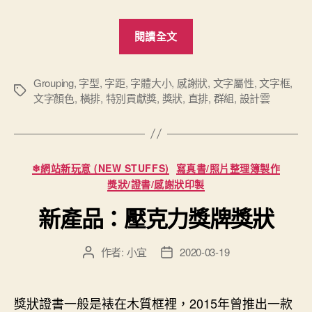
“「設
閱讀全文
計
雲」
線
Grouping
,
字型
,
字距
,
字體大小
,
感謝狀
,
文字屬性
,
文字框
,
標
文字顏色
,
橫排
,
特別貢獻獎
,
獎狀
,
直排
,
群組
,
設計雲
上
籤
DIY
平
台：
分
❄網站新玩意 (NEW STUFFS)
寫真書/照片整理簿製作
進
類
獎狀/證書/感謝狀印製
階
新產品：壓克力獎牌獎狀
文
字
功
作者:
小宜
2020-03-19
文
文
章
章
能”
作
發
者
佈
獎狀證書一般是裱在木質框裡，2015年曾推出一款