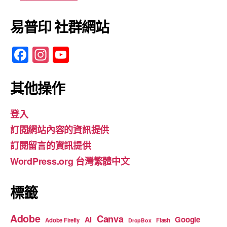
易普印 社群網站
F
In
Y
a
st
o
c
a
u
其他操作
e
gr
T
登入
b
a
u
訂閱網站內容的資訊提供
o
m
b
訂閱留言的資訊提供
o
e
WordPress.org 台灣繁體中文
k
標籤
Adobe
Canva
Google
AI
Adobe Firefly
Flash
DropBox