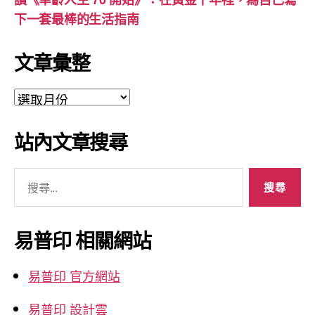
下一套最棒的生活指南
文章彙整
文
章
彙
站內文章搜尋
整
搜
尋
關
鍵
易普印 相關網站
字:
易普印 官方網站
易普印 設計雲