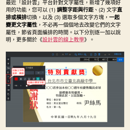
者
佈
最近「設計雲」平台針對文字屬性，新增了幾項好
日
用的功能，您可以 (1)
、(2) 文字
調整字距與行距
直
期
切換，以及 (3) 選取多個文字方塊，
排或橫排
一起
，不必再一個個地去改變它們的文字
變更文字屬性
屬性，節省頁面編排的時間。以下分別逐一加以說
明，更多關於《
設計雲的線上教學
》。