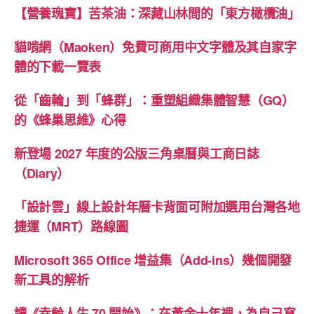
【營養瑰寶】苦茶油：深藏山林間的「東方橄欖油」
貓啃網（Maoken）免費可商用中文字體及其自家字
體的下載一覽表
從「齒輪」到「蜂群」：重塑組織集體智慧（GQ）
的《蜂巢思維》心得
新登場 2027 年度的公版三角桌曆與工商日誌
（Diary）
「設計雲」線上設計年曆卡背面可附加選用台灣各地
捷運（MRT）路線圖
Microsoft 365 Office 增益集（Add-ins）幾個開發
新工具的解析
讀《幸齡人生 70 開始》：在黃金十年裡，為自己寫