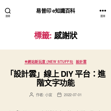
易普印 e知識百科
搜尋
選單
標籤:
感謝狀
分
❄網站新玩意 (NEW STUFFS)
設計雲
類
「設計雲」線上 DIY 平台：進
階文字功能
作者:
小宜
2022-07-01
文
文
章
章
作
發