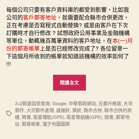
每個公司只要有客戶資料庫的都受到影響，比如我
公司的
客戶郵寄地址
，就需要配合縣市合併更改，
正在考慮是否寫程式自動替換? 或是由客戶在下次
訂購時才自行修改 ? 試想政府公用事業及金融機構
等單位，動輒幾百萬筆資料的客戶地址，在
本(一)月
份的郵寄帳單
上是否已經修改完成了? 各位留意一
下這個月所收到的帳單就知道該機構的效率如何了
!!!
“五
閱讀全文
都
縣
市
3+2郵遞區號查詢
,
Google
,
中華郵政網站
,
五都升格版
,
大宗
郵件
,
大宗郵件處理
,
感謝狀
,
獎狀
,
縣市合併
,
縣市合併的商
合
標
機
,
聘書
,
衛星導航(GPS)
,
衛星導航機(GPS)
,
證書
,
郵寄地
併
籤
址
,
郵寄帳單
,
電子地圖圖資
及
升