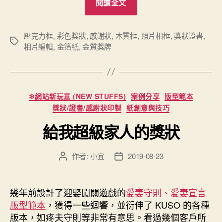
閱讀全文
產
品：
壓
壓克力框
,
彩色獎狀
,
感謝狀
,
木質框
,
照片相框
,
獎狀證書
,
標
相片編輯
,
金箔紙
,
金質獎牌
克
籤
力
獎
牌
分
❄網站新玩意 (NEW STUFFS)
案例分享
版型範本
獎
類
獎狀/證書/感謝狀印製
紙創意與技巧
狀”
給我超級家人的獎狀
作者:
小宜
2019-08-23
文
文
章
章
作
發
者
佈
幾年前設計了迎娶闖關遊戲的
愛妻守則、愛妻宣言
日
版型範本
，獲得一些迴響，並衍伸了 KUSO 的各種
期
版本，如疼夫守則等非常有意思。看過幾個客戶所