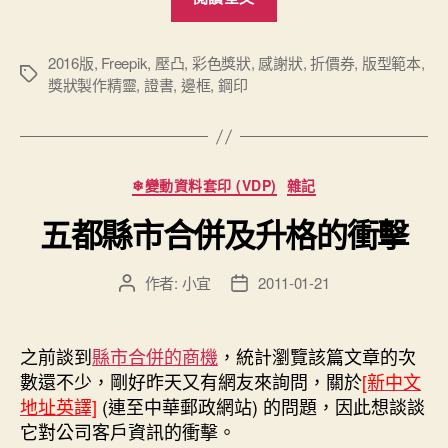
彩
色
獎
2016版
,
Freepik
,
壓凸
,
彩色獎狀
,
感謝狀
,
折價券
,
版型範本
,
標
獎狀製作精靈
,
證書
,
邊框
,
鋼印
狀
籤
經
典
版
分
❄變動資料套印 (VDP)
雜記
型”
類
五都縣市合併及升格的衝擊
作者:
小宜
2011-01-21
文
文
章
章
作
發
者
佈
之前談到
縣市合併的商機
，統計瀏覽該篇文章的次
日
數還不少，剛好昨天又有網友來詢問，關於
[新中文
期
地址英譯]
(連至中華郵政網站) 的問題，因此想談談
它對公司客戶資訊的衝擊。