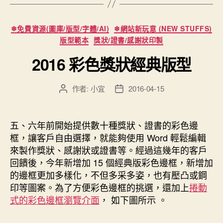
的
獎
分
❄免費資源(圖庫/版型/字體/AI)
❄網站新玩意 (NEW STUFFS)
狀”
類
版型範本
獎狀/證書/感謝狀印製
2016 彩色獎狀經典版型
作者:
小宜
2016-04-15
文
文
章
章
作
發
者
佈
五、六年前開始提供數十種獎狀、證書的彩色邊
日
框，讓客戶自由選擇，就能夠使用 Word 輕鬆編輯
期
來製作獎狀、感謝狀或證書等。經過這幾年的客戶
回饋後，今年新增加 15 個經典版彩色邊框，新增加
的邊框更加多樣化，不但多采多姿，也有壓凸或鋼
印等圖案。為了方便彩色邊框的挑選，還加上
捲動
式的彩色邊框瀏覽介面
， 如下圖所示 。