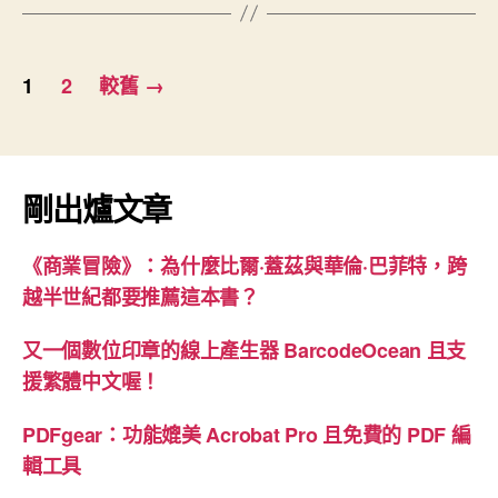
格
的
文
衝
1
2
較舊
→
章
擊”
分
頁
剛出爐文章
《商業冒險》：為什麼比爾·蓋茲與華倫·巴菲特，跨
越半世紀都要推薦這本書？
又一個數位印章的線上產生器 BarcodeOcean 且支
援繁體中文喔！
PDFgear：功能媲美 Acrobat Pro 且免費的 PDF 編
輯工具