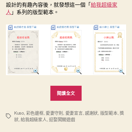
設計的有趣內容後，就發想這一個「
給我超級家
人
」系列的版型範本。
“給
閱讀全文
我
超
級
Kuso
,
彩色邊框
,
愛妻守則
,
愛妻宣言
,
感謝狀
,
版型範本
,
獎
標
狀
,
給我超級家人
,
迎娶闖關遊戲
家
籤
人