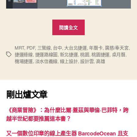
“「設
閱讀全文
計
雲」
線
MRT
,
PDF
,
三鶯線
,
台中
,
大台北捷運
,
年曆卡
,
廣慈/奉天宮
,
捷運綠線
,
捷運路線圖
,
新北捷運
,
桃園
,
桃園捷運
,
桌月曆
,
標
上
機場捷運
,
淡水信義線
,
線上設計
,
設計雲
,
高雄
籤
設
計
年
曆
剛出爐文章
卡
背
《商業冒險》：為什麼比爾·蓋茲與華倫·巴菲特，跨
面
越半世紀都要推薦這本書？
可
附
又一個數位印章的線上產生器 BarcodeOcean 且支