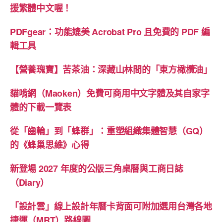
加
援繁體中文喔！
選
用
PDFgear：功能媲美 Acrobat Pro 且免費的 PDF 編
台
輯工具
灣
【營養瑰寶】苦茶油：深藏山林間的「東方橄欖油」
各
地
貓啃網（Maoken）免費可商用中文字體及其自家字
捷
體的下載一覽表
運
（MRT）
從「齒輪」到「蜂群」：重塑組織集體智慧（GQ）
路
的《蜂巢思維》心得
線
圖”
新登場 2027 年度的公版三角桌曆與工商日誌
（Diary）
「設計雲」線上設計年曆卡背面可附加選用台灣各地
捷運（MRT）路線圖