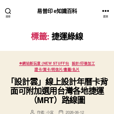
易普印 e知識百科
搜尋
選單
標籤:
捷運綠線
分
❄網站新玩意 (NEW STUFFS)
設計/印後加工
類
證卡/賀卡/明信片/書籤/名片
「設計雲」線上設計年曆卡背
面可附加選用台灣各地捷運
（MRT）路線圖
作者:
小宜
2026-06-12
文
文