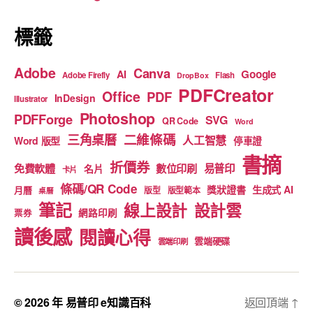
k
標籤
Adobe
Canva
Google
AI
Adobe Firefly
Flash
DropBox
PDFCreator
Office
PDF
InDesign
Illustrator
Photoshop
PDFForge
SVG
QR Code
Word
二維條碼
三角桌曆
人工智慧
Word 版型
停車證
書摘
折價券
免費軟體
數位印刷
易普印
名片
卡片
條碼/QR Code
獎狀證書
生成式 AI
月曆
版型
版型範本
桌曆
筆記
線上設計
設計雲
網路印刷
票券
讀後感
閱讀心得
雲端硬碟
雲端印刷
© 2026 年
易普印 e知識百科
返回頂端
↑