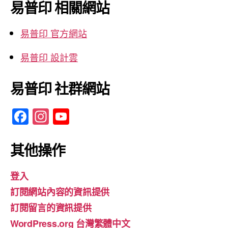
鍵
易普印 相關網站
字:
易普印 官方網站
易普印 設計雲
易普印 社群網站
F
In
Y
a
st
o
c
a
u
其他操作
e
gr
T
登入
b
a
u
訂閱網站內容的資訊提供
o
m
b
訂閱留言的資訊提供
o
e
WordPress.org 台灣繁體中文