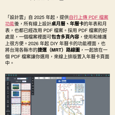
章
章
作
發
者
佈
「設計雲」自 2025 年起，提供
自行上傳 PDF 檔案
日
功能
後，所有線上設計
的年表和月
桌月曆、年曆卡
期
表，也都已經改用 PDF 檔案。採用 PDF 檔案的好
處是，一個檔案裡面可
，使用和維護
包含多頁內容
上很方便。2026 年起 DIY 年曆卡的功能裡面，也
將台灣各縣市的
，一起放在一
捷運（MRT）路線圖
個 PDF 檔案讓你選用，來線上排版置入年曆卡頁面
中。