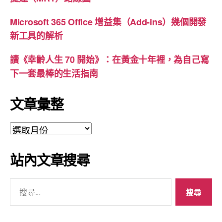
Microsoft 365 Office 增益集（Add-ins）幾個開發
新工具的解析
讀《幸齡人生 70 開始》：在黃金十年裡，為自己寫
下一套最棒的生活指南
文章彙整
文
章
彙
站內文章搜尋
整
搜
尋
關