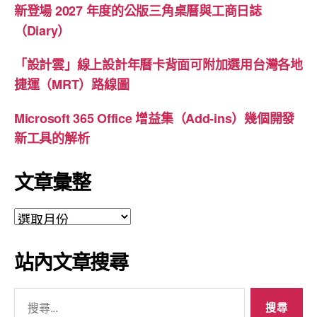
新登場 2027 年度的公版三角桌曆與工商日誌
（Diary）
「設計雲」線上設計年曆卡背面可附加選用台灣各地
捷運（MRT）路線圖
Microsoft 365 Office 增益集（Add-ins）幾個開發
新工具的解析
文章彙整
文
章
彙
站內文章搜尋
整
搜
尋