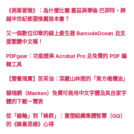
力
《商業冒險》：為什麼比爾·蓋茲與華倫·巴菲特，跨
量-
越半世紀都要推薦這本書？
恢
復
又一個數位印章的線上產生器 BarcodeOcean 且支
自
援繁體中文喔！
癒
PDFgear：功能媲美 Acrobat Pro 且免費的 PDF 編
力》
輯工具
書
摘”
【營養瑰寶】苦茶油：深藏山林間的「東方橄欖油」
貓啃網（Maoken）免費可商用中文字體及其自家字
體的下載一覽表
從「齒輪」到「蜂群」：重塑組織集體智慧（GQ）
的《蜂巢思維》心得