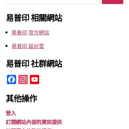
關
鍵
易普印 相關網站
字:
易普印 官方網站
易普印 設計雲
易普印 社群網站
F
In
Y
a
st
o
c
a
u
其他操作
e
gr
T
登入
b
a
u
訂閱網站內容的資訊提供
o
m
b