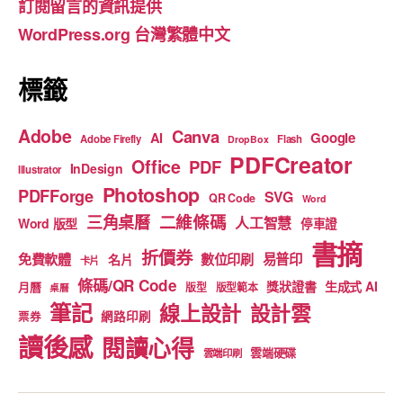
訂閱留言的資訊提供
o
e
WordPress.org 台灣繁體中文
k
標籤
Adobe
Canva
Google
AI
Adobe Firefly
Flash
DropBox
PDFCreator
Office
PDF
InDesign
Illustrator
Photoshop
PDFForge
SVG
QR Code
Word
二維條碼
三角桌曆
人工智慧
Word 版型
停車證
書摘
折價券
免費軟體
數位印刷
易普印
名片
卡片
條碼/QR Code
獎狀證書
生成式 AI
月曆
版型
版型範本
桌曆
筆記
線上設計
設計雲
網路印刷
票券
讀後感
閱讀心得
雲端硬碟
雲端印刷