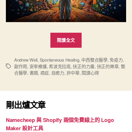
“《自
閱讀全文
癒
力-
痊
Andrew Weil
,
Spontaneous Healing
,
中西整合醫學
,
免疫力
,
副作用
,
安寧療護
,
希波克拉底
,
扶正的力量
,
扶正的樂章
,
整
標
癒
合醫學
,
書摘
,
癌症
,
自癒力
,
許中華
,
閱讀心得
籤
之
鑰
在
自
剛出爐文章
己》
X《扶
Namecheep 與 Shopify 兩個免費線上的 Logo
正
Maker 設計工具
的