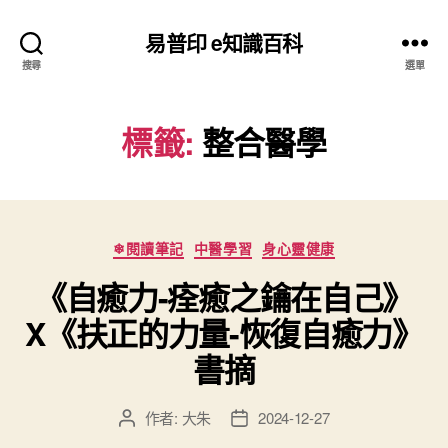
易普印 e知識百科
搜尋
選單
標籤:
整合醫學
分
❄閱讀筆記
中醫學習
身心靈健康
類
《自癒力-痊癒之鑰在自己》
X《扶正的力量-恢復自癒力》
書摘
作者:
大朱
2024-12-27
文
文
章
章