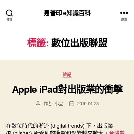
易普印 e知識百科
搜尋
選單
標籤:
數位出版聯盟
分
雜記
類
Apple iPad對出版業的衝擊
作者:
小宜
2010-04-28
文
文
章
章
作
發
者
佈
在數位時代的潮流 (digital trends) 下，出版業
日
(Publisher) 所受到的衝擊和影響越來越大，
台灣數