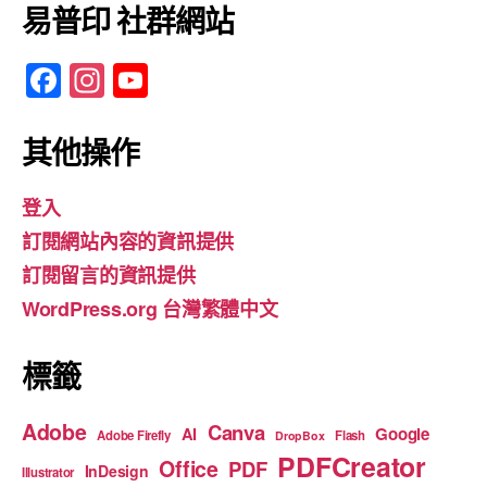
易普印 社群網站
F
In
Y
a
st
o
c
a
u
其他操作
e
gr
T
登入
b
a
u
訂閱網站內容的資訊提供
o
m
b
訂閱留言的資訊提供
o
e
WordPress.org 台灣繁體中文
k
標籤
Adobe
Canva
Google
AI
Adobe Firefly
Flash
DropBox
PDFCreator
Office
PDF
InDesign
Illustrator