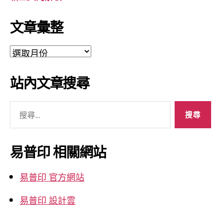
文章彙整
文
章
彙
站內文章搜尋
整
搜
尋
關
鍵
易普印 相關網站
字:
易普印 官方網站
易普印 設計雲