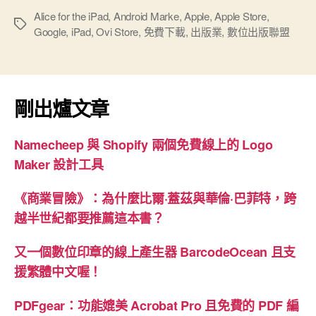
出
Alice for the iPad
,
Android Marke
,
Apple
,
Apple Store
,
標
Google
,
iPad
,
Ovi Store
,
免費下載
,
出版業
,
數位出版聯盟
版
籤
業
的
衝
剛出爐文章
擊”
Namecheep 與 Shopify 兩個免費線上的 Logo
Maker 設計工具
《商業冒險》：為什麼比爾·蓋茲與華倫·巴菲特，跨
越半世紀都要推薦這本書？
又一個數位印章的線上產生器 BarcodeOcean 且支
援繁體中文喔！
PDFgear：功能媲美 Acrobat Pro 且免費的 PDF 編