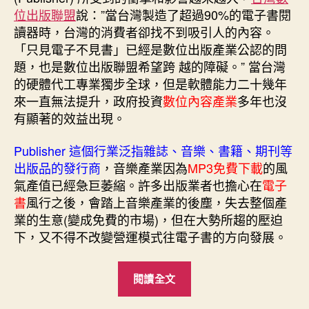
期
位出版聯盟
說：”當台灣製造了超過90%的電子書閱
讀器時，台灣的消費者卻找不到吸引人的內容。
「只見電子不見書」已經是數位出版產業公認的問
題，也是數位出版聯盟希望跨 越的障礙。” 當台灣
的硬體代工專業獨步全球，但是軟體能力二十幾年
來一直無法提升，政府投資
數位內容產業
多年也沒
有顯著的效益出現。
Publisher 這個行業泛指雜誌、音樂、書籍、期刊等
出版品的發行商
，音樂產業因為
MP3免費下載
的風
氣產值已經急巨萎縮。許多出版業者也擔心在
電子
書
風行之後，會踏上音樂產業的後塵，失去整個產
業的生意(變成免費的市場)，但在大勢所趨的壓迫
下，又不得不改變營運模式往電子書的方向發展。
“Apple
閱讀全文
iPad
對