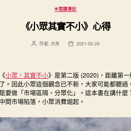
分
❄閱讀筆記
類
《小眾其實不小》心得
作者:
大朱
2021-02-26
文
文
章
章
作
發
者
佈
日
《
小眾，其實不小
》是第二版 (2020)，距離第
期
了。因此小眾這個觀念已不新，大家可能都聽過
是要做「市場區隔、分眾化」。這本書在講什麼
中間市場陷落，小眾消費堀起。