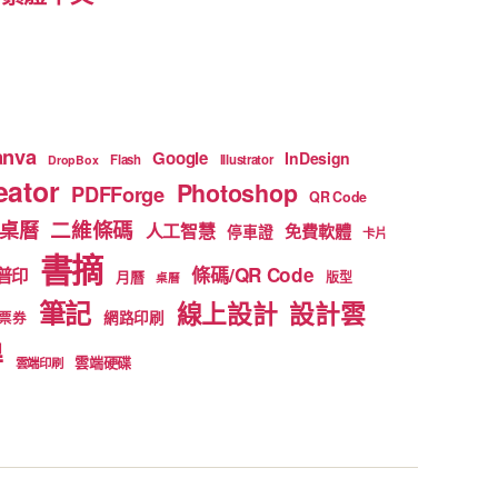
anva
Google
InDesign
Flash
Illustrator
DropBox
ator
Photoshop
PDFForge
QR Code
二維條碼
桌曆
人工智慧
免費軟體
停車證
卡片
書摘
條碼/QR Code
普印
月曆
版型
桌曆
筆記
線上設計
設計雲
網路印刷
票券
得
雲端硬碟
雲端印刷