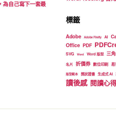
裡，為自己寫下一套最
標籤
Adobe
C
AI
Adobe Firefly
PDFCre
Office
PDF
三角
SVG
Word 版型
Word
折價券
數位印刷
易
名片
獎狀證書
生成式 AI
版型範本
讀後感
閱讀心