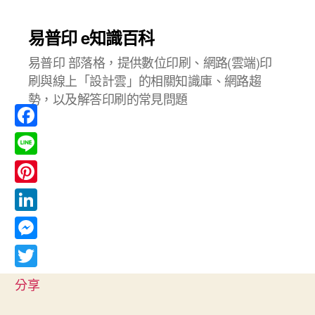
易普印 e知識百科
易普印 部落格，提供數位印刷、網路(雲端)印
刷與線上「設計雲」的相關知識庫、網路趨
勢，以及解答印刷的常見問題
F
a
L
c
i
P
e
n
i
L
b
e
n
i
o
M
t
n
o
e
T
e
分享
k
k
s
w
r
e