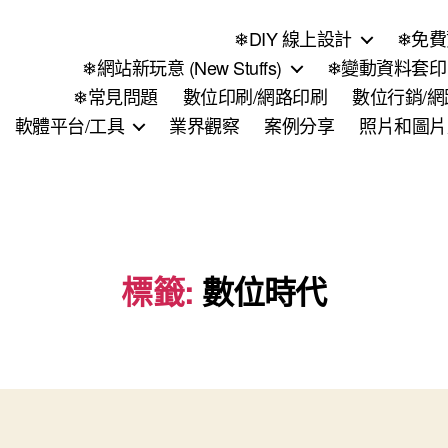
❄DIY 線上設計
❄免費
❄網站新玩意 (New Stuffs)
❄變動資料套印 (
❄常見問題
數位印刷/網路印刷
數位行銷/
軟體平台/工具
業界觀察
案例分享
照片和圖片
標籤:
數位時代