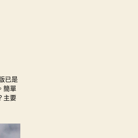
一版已是
。簡單
？主要