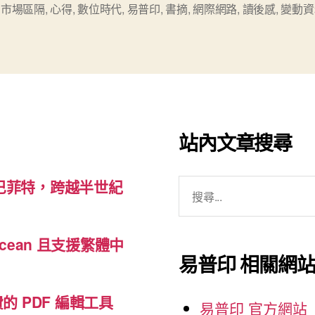
,
市場區隔
,
心得
,
數位時代
,
易普印
,
書摘
,
網際網路
,
讀後感
,
變動資
不
小》
心
得”
站內文章搜尋
搜
巴菲特，跨越半世紀
尋
關
cean 且支援繁體中
鍵
易普印 相關網
字:
免費的 PDF 編輯工具
易普印 官方網站