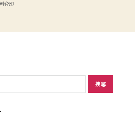
料套印
站