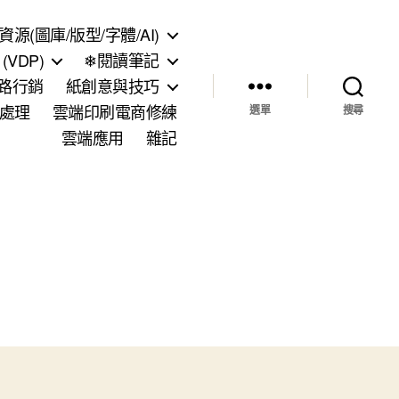
資源(圖庫/版型/字體/AI)
VDP)
❄閱讀筆記
網路行銷
紙創意與技巧
處理
雲端印刷電商修練
選單
搜尋
雲端應用
雜記