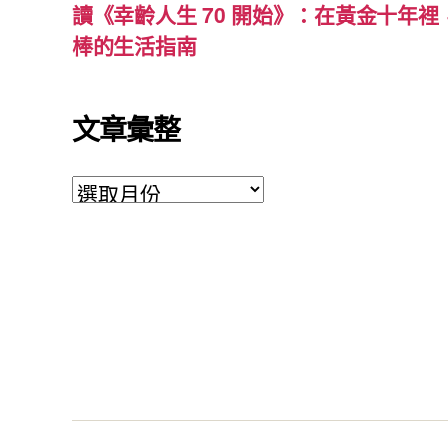
讀《幸齡人生 70 開始》：在黃金十年
棒的生活指南
文章彙整
文
章
彙
整