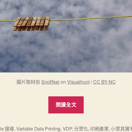
圖片取材自
SnoRkel
on
Visualhunt
/
CC BY-NC
“《小
閱讀全文
眾
其
實
gle 搜尋
,
Variable Data Printing
,
VDP
,
分眾化
,
印刷產業
,
小眾其實