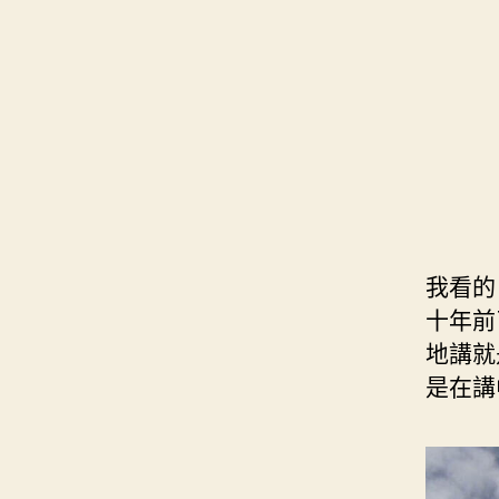
s
i
e
d
e
t
s
I
n
t
t
n
g
e
e
r
r
我看的
十年前
地講就
是在講