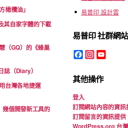
方橄欖油」
易普印 設計雲
體及其自家字體的下載
易普印 社群網
慧（GQ）的《蜂巢
F
In
Y
a
st
o
c
a
u
誌（Diary）
其他操作
e
gr
T
用台灣各地捷運
b
a
u
登入
o
m
b
訂閱網站內容的資訊
o
e
d-ins）幾個開發新工具的
訂閱留言的資訊提供
k
WordPress.org