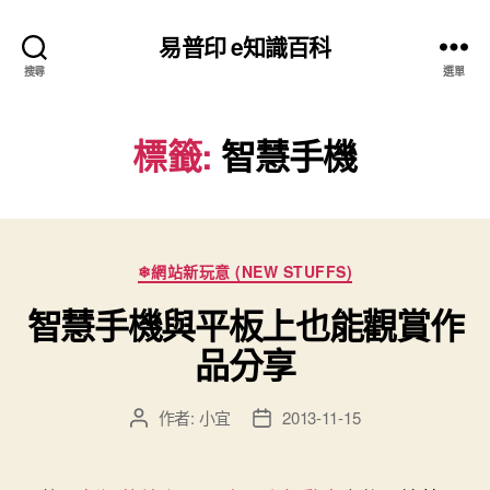
易普印 e知識百科
搜尋
選單
標籤:
智慧手機
分
❄網站新玩意 (NEW STUFFS)
類
智慧手機與平板上也能觀賞作
品分享
作者:
小宜
2013-11-15
文
文
章
章
作
發