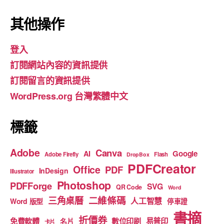
a
st
o
c
a
u
其他操作
e
gr
T
登入
b
a
u
訂閱網站內容的資訊提供
o
m
b
訂閱留言的資訊提供
o
e
WordPress.org 台灣繁體中文
k
標籤
Adobe
Canva
Google
AI
Adobe Firefly
Flash
DropBox
PDFCreator
Office
PDF
InDesign
Illustrator
Photoshop
PDFForge
SVG
QR Code
Word
二維條碼
三角桌曆
人工智慧
Word 版型
停車證
書摘
折價券
免費軟體
數位印刷
易普印
名片
卡片