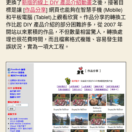
者
佈
更換了
新版的線上 DIY 產品介紹動畫
之後，接著目
日
標是讓 [
作品分享
] 網頁也能夠在智慧手機 (Mobile)
期
和平板電腦 (Tablet)上觀看欣賞。作品分享的轉換工
作比起 DIY 產品介紹的部分困難許多，從 2007 年
開站以來累積的作品，不但數量相當驚人，轉換處
理也很花費時間，而且檔案格式複雜、容易發生錯
誤狀況，實為一項大工程。