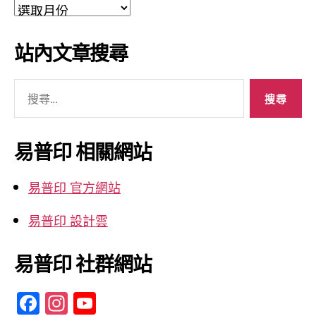
文
章
彙
站內文章搜尋
整
搜
尋
關
鍵
易普印 相關網站
字:
易普印 官方網站
易普印 設計雲
易普印 社群網站
F
In
Y