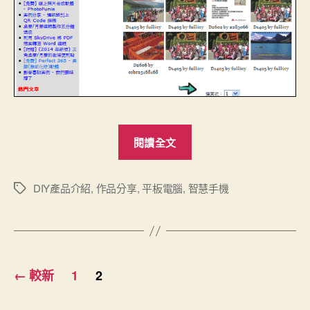
“智
閱讀全文
慧
手
機
DIY產品介紹
,
作品分享
,
平板電腦
,
智慧手機
標
籤
與
平
板
文
上
←
較新
1
2
也
章
能