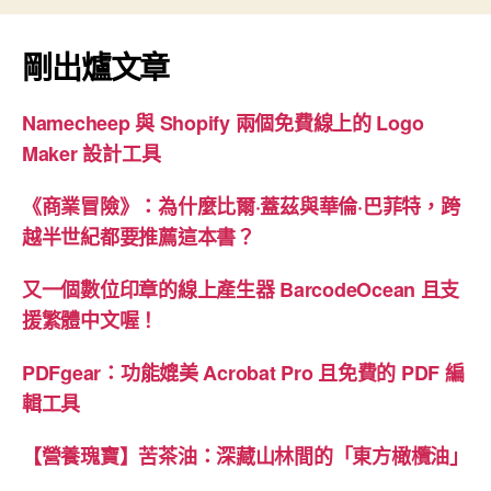
分
觀
頁
賞
剛出爐文章
作
品
Namecheep 與 Shopify 兩個免費線上的 Logo
分
Maker 設計工具
享”
《商業冒險》：為什麼比爾·蓋茲與華倫·巴菲特，跨
越半世紀都要推薦這本書？
又一個數位印章的線上產生器 BarcodeOcean 且支
援繁體中文喔！
PDFgear：功能媲美 Acrobat Pro 且免費的 PDF 編
輯工具
【營養瑰寶】苦茶油：深藏山林間的「東方橄欖油」