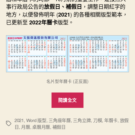
期
事行政局公告的
，調整日期紅字的
放假日、補假日
地方，以便發佈明年 (
) 的各種相關版型範本，
2021
已更新至
版型。
2022年曆卡
名片型年曆卡 (正反面)
“2021
閱讀全文
年
曆
卡
2021
,
Word 版型
,
三角座年曆
,
三角立牌
,
刀模
,
年曆卡
,
放假
標
日
,
月曆
,
桌曆月曆
,
補假日
版
籤