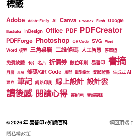
標籤
Adobe
Canva
Google
AI
Adobe Firefly
Flash
DropBox
PDFCreator
Office
PDF
InDesign
Illustrator
Photoshop
PDFForge
SVG
QR Code
Word
二維條碼
三角桌曆
人工智慧
Word 版型
停車證
書摘
折價券
免費軟體
數位印刷
易普印
名片
卡片
條碼/QR Code
獎狀證書
生成式 AI
月曆
版型
版型範本
桌曆
筆記
線上設計
設計雲
網路印刷
票券
讀後感
閱讀心得
雲端硬碟
雲端印刷
© 2026 年
易普印 e知識百科
返回頂端
↑
隱私權政策