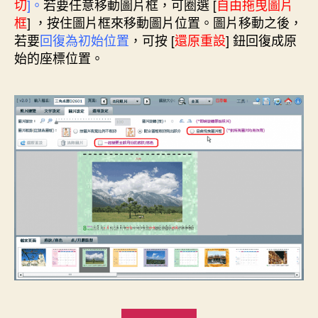
切
]。
若要任意移動圖片框，可圈選 [
自由拖曳圖片
框
] ，按住圖片框來移動圖片位置
。圖片移動之後，
若要
回復為初始位置
，可按 [
還原重設
] 鈕回復成原
始的座標位置。
“[更