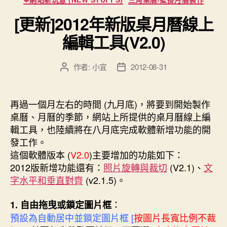
工
類
具-
[更新]2012年新版桌月曆線上
多
編輯工具(V2.0)
款
公
作者:
小宜
2012-08-31
文
文
用
章
章
照
作
發
片
者
佈
再過一個月左右的時間 (九月底)，將要到開始製作
日
供
桌曆、月曆的季節，網站上所提供的桌月曆線上編
期
挑
輯工具，也陸續將在八月底完成軟體新增功能的開
選
發工作。
(v2.2)”
這個軟體版本 (
V2.0
)主要增加的功能如下：
2012版新增功能還有：
照片旋轉與裁切
(V2.1)、
文
字水平和垂直對齊
(v2.1.5)。
：
1. 自由拖曳或鎖定
圖片框
預設為自動居中並鎖定圖片框 [
按圖片長寬比例不裁