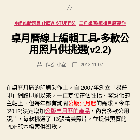
型”
分
❄網站新玩意 (NEW STUFFS)
三角桌曆/壁掛月曆製作
類
桌月曆線上編輯工具-多款公
用照片供挑選(v2.2)
作者:
小宜
2012-11-07
文
文
章
章
作
發
者
佈
在桌曆月曆的印刷製作上，自 2007年創立「易普
日
印」網路印刷以來，一直定位在個性化、客製化的
期
主軸上，但每年都有詢問
公版桌月曆
的需求。今年
(2012)決定增加
公版桌月曆的產品
，內含多款公用
照片，每款挑選了 13張精美照片，並提供預覽的
PDF範本檔案供瀏覽。