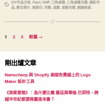
曆
DIY作品分享
,
Flash
,
SWF
,
三角桌曆
,
三角桌曆月曆
,
攝影作
標
品
,
數位照片
,
易普印
,
月曆
,
桌曆
,
桌曆月曆
,
網路商城
月
籤
曆
作
品
文
分
1
2
3
較舊
→
章
享-
攝
分
影
頁
作
剛出爐文章
品
集”
Namecheep 與 Shopify 兩個免費線上的 Logo
Maker 設計工具
《商業冒險》：為什麼比爾·蓋茲與華倫·巴菲特，跨
越半世紀都要推薦這本書？