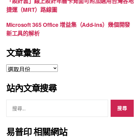
「設計雲」線上設計年曆卡背面可附加選用台灣各地
捷運（MRT）路線圖
Microsoft 365 Office 增益集（Add-ins）幾個開發
新工具的解析
文章彙整
文
章
彙
站內文章搜尋
整
搜
尋
關
鍵
易普印 相關網站
字: