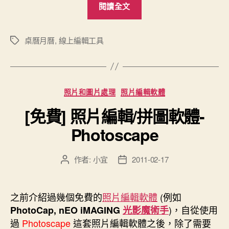
閱讀全文
新]2012
年
新
桌曆月曆
,
線上編輯工具
標
籤
版
桌
月
分
照片和圖片處理
照片編輯軟體
曆
類
線
[免費] 照片編輯/拼圖軟體-
上
Photoscape
編
輯
作者:
小宜
2011-02-17
文
文
工
章
章
具
作
發
(V2.0)”
者
佈
之前介紹過幾個免費的
照片編輯軟體
(例如
日
)，自從使用
PhotoCap,
nEO iMAGING
光影魔術手
期
過
Photoscape
這套照片編輯軟體之後，除了需要