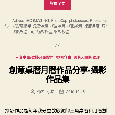
閱讀全文
費]
照
片
Adobe
,
nEO iMAGING
,
PhotoCap
,
photoscape
,
Photoshop
,
光影魔術手
,
免費軟體
,
拼圖軟體
,
拼貼軟體
,
桌曆月曆
,
照片
標
編
拼貼軟體
,
照片編輯軟體
,
編輯軟體
籤
輯/
拼
圖
軟
分
三角桌曆/壁掛月曆製作
案例分享
照片和圖片處理
類
體-
創意桌曆月曆作品分享-攝影
Photoscape”
作品集
作者:
小宜
2010-10-15
文
文
章
章
作
發
者
佈
攝影作品是每年我最喜歡欣賞的三角桌曆和月曆創
日