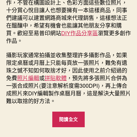
作，不管在構圖設計上、色彩方面這些數位照片，
期
十分賞心悅目讓人也想要擁有一本這樣商品，同事
們建議可以建置網路商城來代理銷售，這樣想法正
在醞釀中，希望有機會也能讓其他朋友分享和購
買。歡迎至易普印網站
DIY作品分享區
瀏覽更多創作
作品。
攝影玩家通常拍攝並收集整理許多攝影作品，如果
限定桌曆或月曆上只能每頁放一張照片，難免有遺
珠之憾不知如何取捨才好，因此使用之前介紹過的
免費
照片編輯
或
拼貼軟體
，預先將多張照片合併為
一張合成照片(要注意解析度需300DPI)，再上傳合
成照片來DIY編輯製作桌曆月曆，這是解決大量照片
難以取捨的好方法。
“創
閱讀全文
意
桌