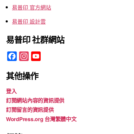
易普印 官方網站
易普印 設計雲
易普印 社群網站
F
In
Y
a
st
o
c
a
u
其他操作
e
gr
T
登入
b
a
u
訂閱網站內容的資訊提供
o
m
b
訂閱留言的資訊提供
o
e
WordPress.org 台灣繁體中文
k