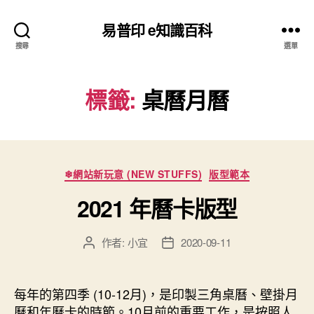
易普印 e知識百科
搜尋
選單
標籤:
桌曆月曆
分
❄網站新玩意 (NEW STUFFS)
版型範本
類
2021 年曆卡版型
作者:
小宜
2020-09-11
文
文
章
章
作
發
者
佈
每年的第四季 (10-12月)，是印製三角桌曆、壁掛月
日
曆和年曆卡的時節。10月前的重要工作，是按照人