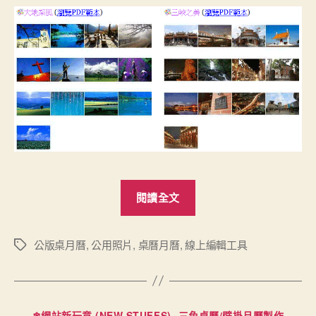
“桌
閱讀全文
月
曆
線
公版桌月曆
,
公用照片
,
桌曆月曆
,
線上編輯工具
標
籤
上
編
輯
分
❄網站新玩意 (NEW STUFFS)
三角桌曆/壁掛月曆製作