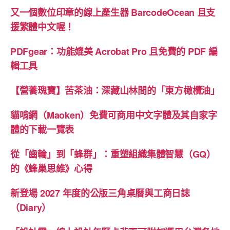
AI”
又一個數位印章的線上產生器 BarcodeOcean 且支
援繁體中文喔！
PDFgear：功能媲美 Acrobat Pro 且免費的 PDF 編
輯工具
【營養瑰寶】苦茶油：深藏山林間的「東方橄欖油」
貓啃網（Maoken）免費可商用中文字體及其自家字
體的下載一覽表
從「齒輪」到「蜂群」：重塑組織集體智慧（GQ）
的《蜂巢思維》心得
新登場 2027 年度的公版三角桌曆與工商日誌
（Diary）