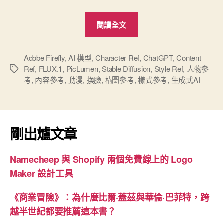
“輕
閱讀全文
鬆
生
成
Adobe Firefly
,
AI 模型
,
Character Ref
,
ChatGPT
,
Content
Ref
,
FLUX.1
,
PicLumen
,
Stable Diffusion
,
Style Ref
,
人物參
標
AI
考
,
內容參考
,
動漫
,
換臉
,
構圖參考
,
樣式參考
,
生成式AI
籤
圖
像
的
完
剛出爐文章
全
免
Namecheep 與 Shopify 兩個免費線上的 Logo
費
Maker 設計工具
網
站
《商業冒險》：為什麼比爾·蓋茲與華倫·巴菲特，跨
–
越半世紀都要推薦這本書？
PicLumen