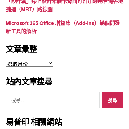
「設計雲」線上設計年曆卡背面可附加選用台灣各地
捷運（MRT）路線圖
Microsoft 365 Office 增益集（Add-ins）幾個開發
新工具的解析
文章彙整
文
章
彙
站內文章搜尋
整
搜
尋
關
鍵
易普印 相關網站
字: