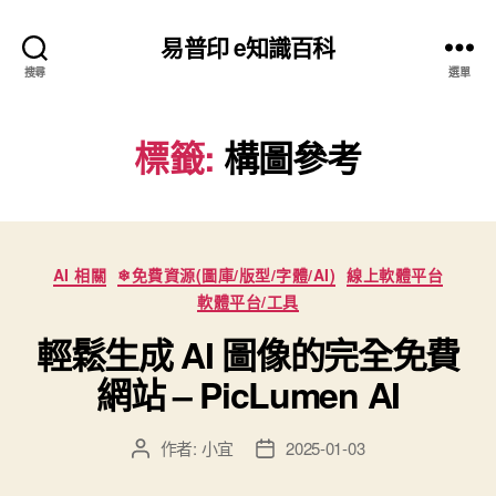
易普印 e知識百科
搜尋
選單
標籤:
構圖參考
分
AI 相關
❄免費資源(圖庫/版型/字體/AI)
線上軟體平台
類
軟體平台/工具
輕鬆生成 AI 圖像的完全免費
網站 – PicLumen AI
作者:
小宜
2025-01-03
文
文
章
章