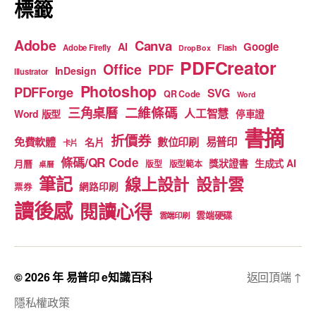
標籤
Adobe
Canva
Google
AI
Adobe Firefly
Flash
DropBox
PDFCreator
Office
PDF
InDesign
Illustrator
Photoshop
PDFForge
SVG
QR Code
Word
二維條碼
三角桌曆
人工智慧
Word 版型
停車證
書摘
折價券
免費軟體
數位印刷
易普印
名片
卡片
條碼/QR Code
獎狀證書
生成式 AI
月曆
版型
版型範本
桌曆
筆記
線上設計
設計雲
網路印刷
票券
讀後感
閱讀心得
雲端硬碟
雲端印刷
© 2026 年
易普印 e知識百科
返回頂端
↑
隱私權政策