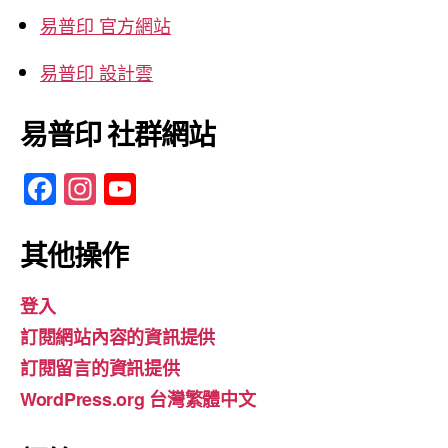
易普印 官方網站
易普印 設計雲
易普印 社群網站
F
In
Y
a
st
o
c
a
u
其他操作
e
gr
T
登入
b
a
u
訂閱網站內容的資訊提供
o
m
b
訂閱留言的資訊提供
o
e
WordPress.org 台灣繁體中文
k