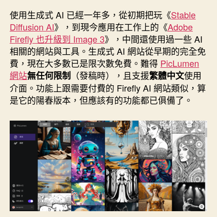
作
發
者
佈
使用生成式 AI 已經一年多，從初期把玩《
Stable
日
Diffusion AI
》，到現今應用在工作上的《
Adobe
期
Firefly 也升級到 Image 3
》，中間還使用過一些 AI
相關的網站與工具。生成式 AI 網站從早期的完全免
費，現在大多數已是限次數免費。難得
PicLumen
網站
（發稿時），且支援
使用
無任何限制
繁體中文
介面。功能上跟需要付費的 Firefly AI 網站類似，算
是它的陽春版本，但應該有的功能都已俱備了。