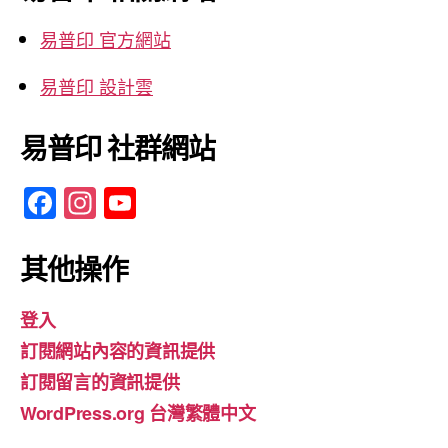
字:
易普印 官方網站
易普印 設計雲
易普印 社群網站
F
In
Y
a
st
o
c
a
u
其他操作
e
gr
T
登入
b
a
u
訂閱網站內容的資訊提供
o
m
b
訂閱留言的資訊提供
o
e
WordPress.org 台灣繁體中文
k