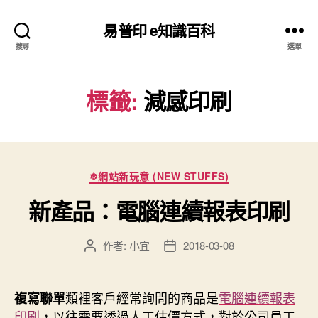
易普印 e知識百科
搜尋
選單
標籤:
減感印刷
分
❄網站新玩意 (NEW STUFFS)
類
新產品：電腦連續報表印刷
作者:
小宜
2018-03-08
文
文
章
章
作
發
者
佈
類裡客戶經常詢問的商品是
電腦連續報表
複寫聯單
日
印刷
，以往需要透過人工估價方式，對於公司員工