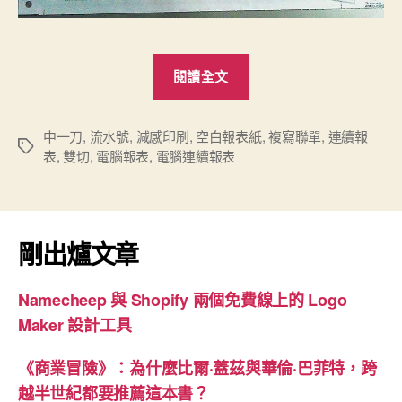
“新
閱讀全文
產
品：
電
中一刀
,
流水號
,
減感印刷
,
空白報表紙
,
複寫聯單
,
連續報
標
表
,
雙切
,
電腦報表
,
電腦連續報表
腦
籤
連
續
報
剛出爐文章
表
印
Namecheep 與 Shopify 兩個免費線上的 Logo
刷”
Maker 設計工具
《商業冒險》：為什麼比爾·蓋茲與華倫·巴菲特，跨
越半世紀都要推薦這本書？