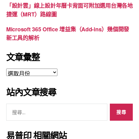
「設計雲」線上設計年曆卡背面可附加選用台灣各地
捷運（MRT）路線圖
Microsoft 365 Office 增益集（Add-ins）幾個開發
新工具的解析
文章彙整
文
章
彙
站內文章搜尋
整
搜
尋
關
鍵
易普印 相關網站