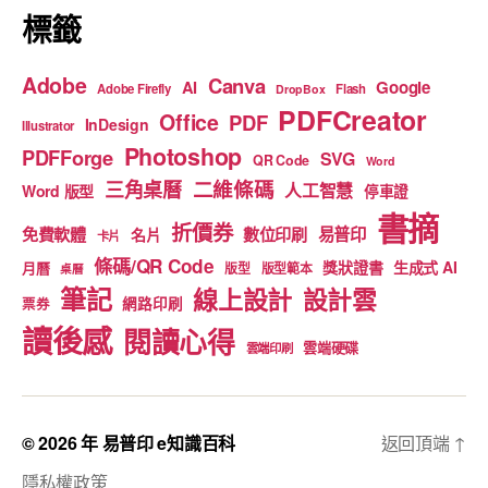
標籤
Adobe
Canva
Google
AI
Adobe Firefly
Flash
DropBox
PDFCreator
Office
PDF
InDesign
Illustrator
Photoshop
PDFForge
SVG
QR Code
Word
二維條碼
三角桌曆
人工智慧
Word 版型
停車證
書摘
折價券
免費軟體
數位印刷
易普印
名片
卡片
條碼/QR Code
獎狀證書
生成式 AI
月曆
版型
版型範本
桌曆
筆記
線上設計
設計雲
網路印刷
票券
讀後感
閱讀心得
雲端硬碟
雲端印刷
© 2026 年
易普印 e知識百科
返回頂端
↑
隱私權政策