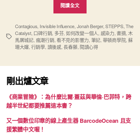
“再
閱讀全文
讀
《瘋
潮
Contagious
,
Invisible Influence
,
Jonah Berger
,
STEPPS
,
The
Catalyst
,
口碑行銷
,
多芬
,
如何改變一個人
,
感染力
,
書摘
,
木
行
標
馬屠城記
,
瘋潮行銷
,
看不見的影響力
,
筆記
,
華頓商學院
,
蘇
銷》
籤
珊大嬸
,
行銷學
,
讀後感
,
長春藤
,
閱讀心得
心
得”
剛出爐文章
《商業冒險》：為什麼比爾·蓋茲與華倫·巴菲特，跨
越半世紀都要推薦這本書？
又一個數位印章的線上產生器 BarcodeOcean 且支
援繁體中文喔！