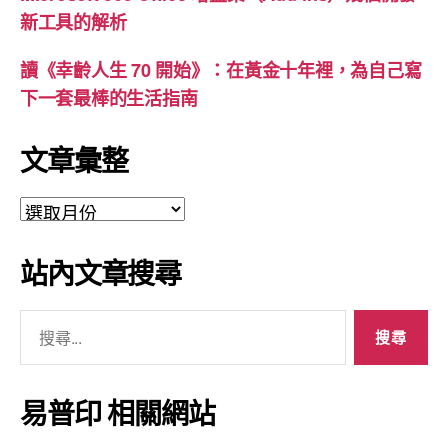
新工具的解析
讀《幸齡人生 70 開始》：在黃金十年裡，為自己寫
下一套最棒的生活指南
文章彙整
文
章
彙
站內文章搜尋
整
搜
尋
關
鍵
易普印 相關網站
字: