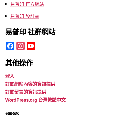
易普印 官方網站
易普印 設計雲
易普印 社群網站
F
In
Y
a
st
o
c
a
u
其他操作
e
gr
T
登入
b
a
u
訂閱網站內容的資訊提供
o
m
b
訂閱留言的資訊提供
o
e
WordPress.org 台灣繁體中文
k