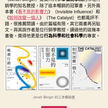
期
銷學的知名教授，除了這本暢銷的冠軍書，另外兩
本書《
看不見的影響力
》（Invisible Influence）和
《
如何改變一個人
》（The Catalyst）也都風評不
錯，很推薦閱讀。由於篇幅有限，其它兩書再另貼
文。與其說作者是位行銷學教授，讀過他的這幾本
書後，覺得他更是位
的專家。
行為科學和社會科學
Jonah Berger 的三本暢銷書