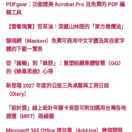
PDFgear：功能媲美 Acrobat Pro 且免費的 PDF 編
輯工具
【營養瑰寶】苦茶油：深藏山林間的「東方橄欖油」
貓啃網（Maoken）免費可商用中文字體及其自家字
體的下載一覽表
從「齒輪」到「蜂群」：重塑組織集體智慧（GQ）
的《蜂巢思維》心得
新登場 2027 年度的公版三角桌曆與工商日誌
（Diary）
「設計雲」線上設計年曆卡背面可附加選用台灣各地
捷運（MRT）路線圖
Microsoft 365 Office 增益集（Add-ins）幾個開發