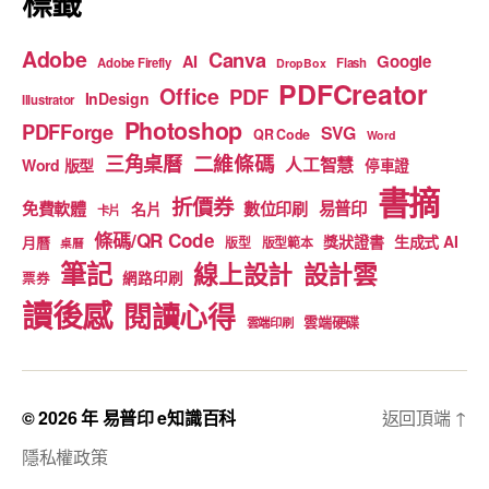
標籤
Adobe
Canva
Google
AI
Adobe Firefly
Flash
DropBox
PDFCreator
Office
PDF
InDesign
Illustrator
Photoshop
PDFForge
SVG
QR Code
Word
二維條碼
三角桌曆
人工智慧
Word 版型
停車證
書摘
折價券
免費軟體
數位印刷
易普印
名片
卡片
條碼/QR Code
獎狀證書
生成式 AI
月曆
版型
版型範本
桌曆
筆記
線上設計
設計雲
網路印刷
票券
讀後感
閱讀心得
雲端硬碟
雲端印刷
© 2026 年
易普印 e知識百科
返回頂端
↑
隱私權政策