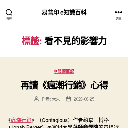
易普印 e知識百科
搜尋
選單
標籤:
看不見的影響力
分
❄閱讀筆記
類
再讀《瘋潮行銷》心得
作者:
大朱
2023-08-25
文
文
章
章
作
發
者
佈
《
瘋潮行銷
》（Contagious）作者約拿．博格
日
（Jonah Berger）是賓州大學
的市場行
華頓商學院