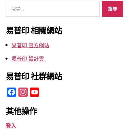
搜
尋
關
鍵
易普印 相關網站
字:
易普印 官方網站
易普印 設計雲
易普印 社群網站
F
In
Y
a
st
o
c
a
u
其他操作
e
gr
T
登入
b
a
u