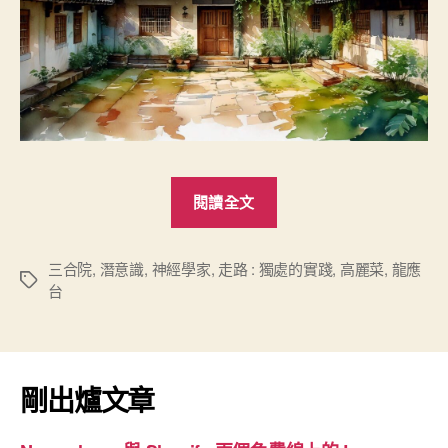
“讀
閱讀全文
龍
應
台
三合院
,
潛意識
,
神經學家
,
走路 : 獨處的實踐
,
高麗菜
,
龍應
標
台
《走
籤
路
:
獨
剛出爐文章
處
的