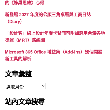
的《蜂巢思維》心得
新登場 2027 年度的公版三角桌曆與工商日誌
（Diary）
「設計雲」線上設計年曆卡背面可附加選用台灣各地
捷運（MRT）路線圖
Microsoft 365 Office 增益集（Add-ins）幾個開發
新工具的解析
文章彙整
文
章
彙
站內文章搜尋
整