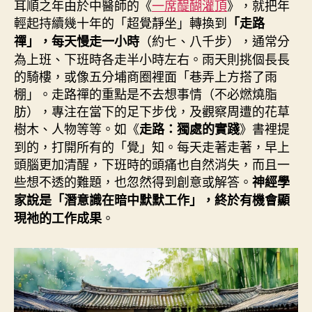
者
佈
耳順之年由於中醫師的《
一席醍醐灌頂
》，就把年
日
輕起持續幾十年的「超覺靜坐」轉換到
「走路
期
（約七、八千步），通常分
禪」，每天慢走一小時
為上班、下班時各走半小時左右。雨天則挑個長長
的騎樓，或像五分埔商圈裡面「巷弄上方搭了雨
棚」。走路禪的重點是不去想事情（不必燃燒脂
肪），專注在當下的足下步伐，及觀察周遭的花草
樹木、人物等等。如《
》書裡提
走路：獨處的實踐
到的，打開所有的「覺」知。每天走著走著，早上
頭腦更加清醒，下班時的頭痛也自然消失，而且一
些想不透的難題，也忽然得到創意或解答。
神經學
家說是「潛意識在暗中默默工作」，終於有機會顯
。
現祂的工作成果