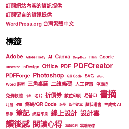
訂閱網站內容的資訊提供
o
m
b
訂閱留言的資訊提供
o
e
WordPress.org 台灣繁體中文
k
標籤
Adobe
Canva
Google
AI
Adobe Firefly
Flash
DropBox
PDFCreator
Office
PDF
InDesign
Illustrator
Photoshop
PDFForge
SVG
QR Code
Word
二維條碼
三角桌曆
人工智慧
Word 版型
停車證
書摘
折價券
免費軟體
數位印刷
易普印
名片
卡片
條碼/QR Code
獎狀證書
生成式 AI
月曆
版型
版型範本
桌曆
筆記
線上設計
設計雲
網路印刷
票券
讀後感
閱讀心得
雲端硬碟
雲端印刷