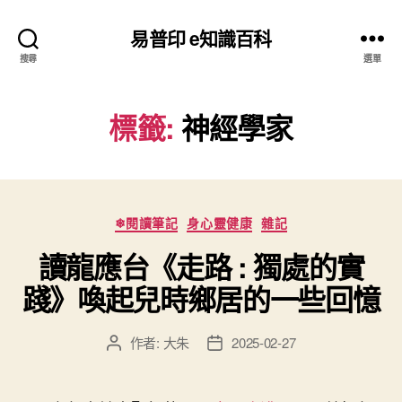
易普印 e知識百科
搜尋
選單
標籤:
神經學家
分
❄閱讀筆記
身心靈健康
雜記
類
讀龍應台《走路 : 獨處的實
踐》喚起兒時鄉居的一些回憶
作者:
大朱
2025-02-27
文
文
章
章
作
發