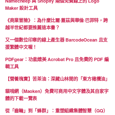
Namecheep 與 Shopify 兩個免費線上的 Logo
實
Maker 設計工具
踐》
喚
《商業冒險》：為什麼比爾·蓋茲與華倫·巴菲特，跨
起
越半世紀都要推薦這本書？
兒
時
又一個數位印章的線上產生器 BarcodeOcean 且支
鄉
援繁體中文喔！
居
的
PDFgear：功能媲美 Acrobat Pro 且免費的 PDF 編
一
輯工具
些
【營養瑰寶】苦茶油：深藏山林間的「東方橄欖油」
回
憶”
貓啃網（Maoken）免費可商用中文字體及其自家字
體的下載一覽表
從「齒輪」到「蜂群」：重塑組織集體智慧（GQ）