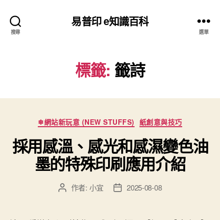
易普印 e知識百科
搜尋
選單
標籤:
籤詩
分
❄網站新玩意 (NEW STUFFS)
紙創意與技巧
類
採用感溫、感光和感濕變色油
墨的特殊印刷應用介紹
作者:
小宜
2025-08-08
文
文
章
章
作
發