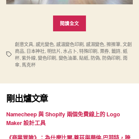
“採
閱讀全文
用
感
溫、
創意文具
,
感光變色
,
感溫變色印刷
,
感濕變色
,
擦擦筆
,
文創
商品
,
日本神社
,
明信片
,
水占卜
,
特殊印刷
,
票券
,
籤詩
,
紙
感
標
杯
,
紫外線
,
變色印刷
,
變色油墨
,
貼紙
,
防偽
,
防偽印刷
,
雨
光
籤
傘
,
馬克杯
和
感
濕
變
剛出爐文章
色
油
Namecheep 與 Shopify 兩個免費線上的 Logo
墨
Maker 設計工具
的
特
《商業冒險》：為什麼比爾·蓋茲與華倫·巴菲特，跨