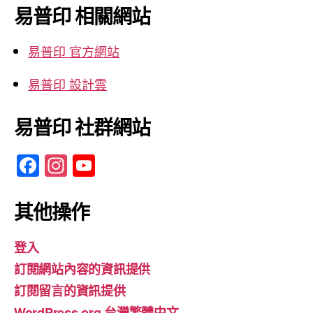
鍵
易普印 相關網站
字:
易普印 官方網站
易普印 設計雲
易普印 社群網站
F
In
Y
a
st
o
c
a
u
其他操作
e
gr
T
登入
b
a
u
訂閱網站內容的資訊提供
o
m
b
訂閱留言的資訊提供
o
e
WordPress.org 台灣繁體中文