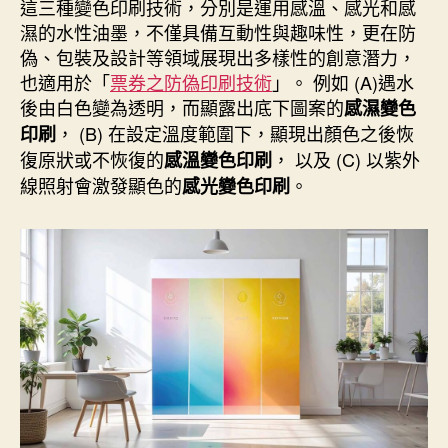
者
佈
這三種變色印刷技術，分別是運用感溫、感光和感
日
濕的水性油墨，不僅具備互動性與趣味性，更在防
期
偽、包裝及設計等領域展現出多樣性的創意潛力，
也適用於「
票券之防偽印刷技術
」。 例如 (A)遇水
後由白色變為透明，而顯露出底下圖案的
感濕變色
， (B) 在設定溫度範圍下，顯現出顏色之後恢
印刷
復原狀或不恢復的
， 以及 (C) 以紫外
感溫變色印刷
線照射會激發顯色的
。
感光變色印刷