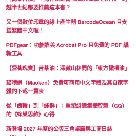
殊
越半世紀都要推薦這本書？
印
又一個數位印章的線上產生器 BarcodeOcean 且支
刷
援繁體中文喔！
應
用
PDFgear：功能媲美 Acrobat Pro 且免費的 PDF 編
介
輯工具
紹”
【營養瑰寶】苦茶油：深藏山林間的「東方橄欖油」
貓啃網（Maoken）免費可商用中文字體及其自家字
體的下載一覽表
從「齒輪」到「蜂群」：重塑組織集體智慧（GQ）
的《蜂巢思維》心得
新登場 2027 年度的公版三角桌曆與工商日誌