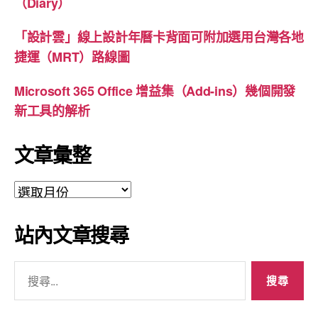
（Diary）
「設計雲」線上設計年曆卡背面可附加選用台灣各地
捷運（MRT）路線圖
Microsoft 365 Office 增益集（Add-ins）幾個開發
新工具的解析
文章彙整
文
章
彙
站內文章搜尋
整
搜
尋
關