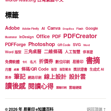
k
標籤
Adobe
Canva
Google
AI
Adobe Firefly
Flash
DropBox
PDFCreator
Office
PDF
InDesign
Illustrator
Photoshop
PDFForge
SVG
QR Code
Word
二維條碼
三角桌曆
人工智慧
Word 版型
停車證
書摘
折價券
免費軟體
數位印刷
易普印
名片
卡片
條碼/QR Code
獎狀證書
生成式 AI
月曆
版型
版型範本
桌曆
筆記
線上設計
設計雲
網路印刷
票券
讀後感
閱讀心得
雲端硬碟
雲端印刷
© 2026 年
易普印 e知識百科
返回頂端
↑