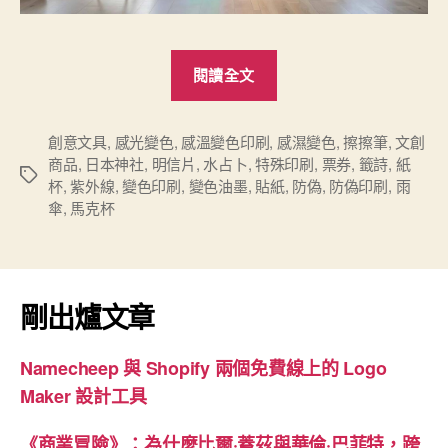
“採
閱讀全文
用
感
溫、
創意文具
,
感光變色
,
感溫變色印刷
,
感濕變色
,
擦擦筆
,
文創
商品
,
日本神社
,
明信片
,
水占卜
,
特殊印刷
,
票券
,
籤詩
,
紙
感
標
杯
,
紫外線
,
變色印刷
,
變色油墨
,
貼紙
,
防偽
,
防偽印刷
,
雨
光
籤
傘
,
馬克杯
和
感
濕
變
剛出爐文章
色
油
Namecheep 與 Shopify 兩個免費線上的 Logo
墨
Maker 設計工具
的
特
《商業冒險》：為什麼比爾·蓋茲與華倫·巴菲特，跨