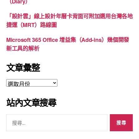
（Diary）
「設計雲」線上設計年曆卡背面可附加選用台灣各地
捷運（MRT）路線圖
Microsoft 365 Office 增益集（Add-ins）幾個開發
新工具的解析
文章彙整
文
章
彙
站內文章搜尋
整
搜
尋
關