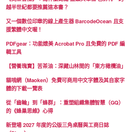
殊
越半世紀都要推薦這本書？
印
又一個數位印章的線上產生器 BarcodeOcean 且支
刷
援繁體中文喔！
應
用
PDFgear：功能媲美 Acrobat Pro 且免費的 PDF 編
介
輯工具
紹”
【營養瑰寶】苦茶油：深藏山林間的「東方橄欖油」
貓啃網（Maoken）免費可商用中文字體及其自家字
體的下載一覽表
從「齒輪」到「蜂群」：重塑組織集體智慧（GQ）
的《蜂巢思維》心得
新登場 2027 年度的公版三角桌曆與工商日誌