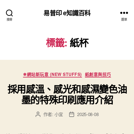
易普印 e知識百科
搜尋
選單
標籤:
紙杯
分
❄網站新玩意 (NEW STUFFS)
紙創意與技巧
類
採用感溫、感光和感濕變色油
墨的特殊印刷應用介紹
作者:
小宜
2025-08-08
文
文
章
章
作
發