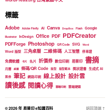
k
標籤
Adobe
Canva
Google
AI
Adobe Firefly
Flash
DropBox
PDFCreator
Office
PDF
InDesign
Illustrator
Photoshop
PDFForge
SVG
QR Code
Word
二維條碼
三角桌曆
人工智慧
Word 版型
停車證
書摘
折價券
免費軟體
數位印刷
易普印
名片
卡片
條碼/QR Code
獎狀證書
生成式 AI
月曆
版型
版型範本
桌曆
筆記
線上設計
設計雲
網路印刷
票券
讀後感
閱讀心得
雲端硬碟
雲端印刷
© 2026 年
易普印 e知識百科
返回頂端
↑