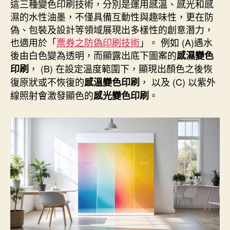
者
佈
這三種變色印刷技術，分別是運用感溫、感光和感
日
濕的水性油墨，不僅具備互動性與趣味性，更在防
期
偽、包裝及設計等領域展現出多樣性的創意潛力，
也適用於「
票券之防偽印刷技術
」。 例如 (A)遇水
後由白色變為透明，而顯露出底下圖案的
感濕變色
， (B) 在設定溫度範圍下，顯現出顏色之後恢
印刷
復原狀或不恢復的
， 以及 (C) 以紫外
感溫變色印刷
線照射會激發顯色的
。
感光變色印刷