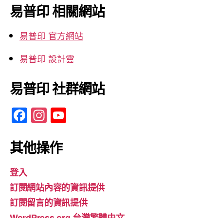
鍵
易普印 相關網站
字:
易普印 官方網站
易普印 設計雲
易普印 社群網站
F
In
Y
a
st
o
c
a
u
其他操作
e
gr
T
登入
b
a
u
訂閱網站內容的資訊提供
o
m
b
訂閱留言的資訊提供
o
e
WordPress.org 台灣繁體中文