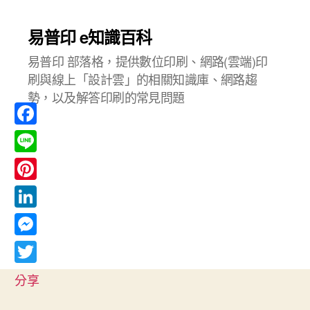
易普印 e知識百科
易普印 部落格，提供數位印刷、網路(雲端)印
刷與線上「設計雲」的相關知識庫、網路趨
勢，以及解答印刷的常見問題
F
a
L
c
i
P
e
n
i
L
b
e
n
i
o
M
t
n
o
e
T
e
分享
k
k
s
w
r
e