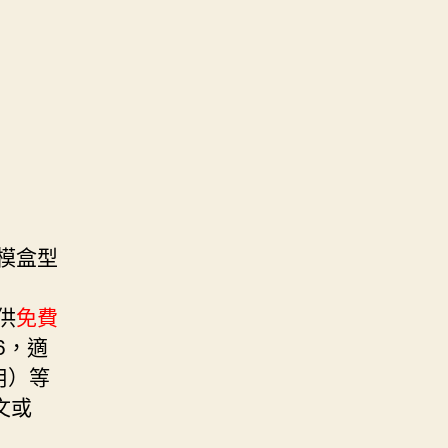
模盒型
提供
免費
X6，適
可用）等
文或