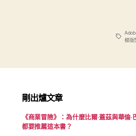
Adob
標
模版
籤
剛出爐文章
《商業冒險》：為什麼比爾·蓋茲與華倫·
都要推薦這本書？