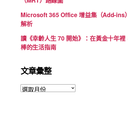
（MRT）路線圖
Microsoft 365 Office 增益集（Ad
解析
讀《幸齡人生 70 開始》：在黃金十年
棒的生活指南
文章彙整
文
章
彙
整