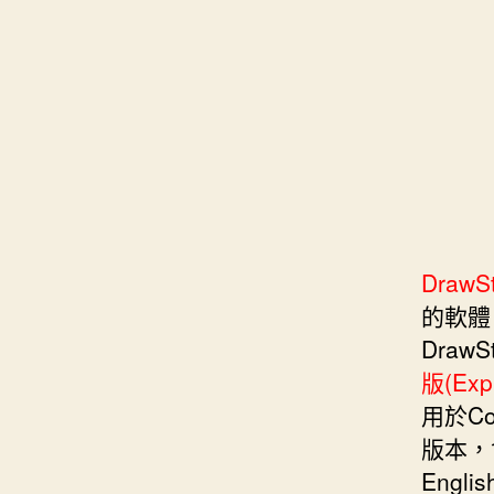
s
i
e
d
e
t
s
I
n
t
t
n
g
e
e
r
r
DrawSt
的軟
Draw
版(Exp
用於Co
版本，
Engli