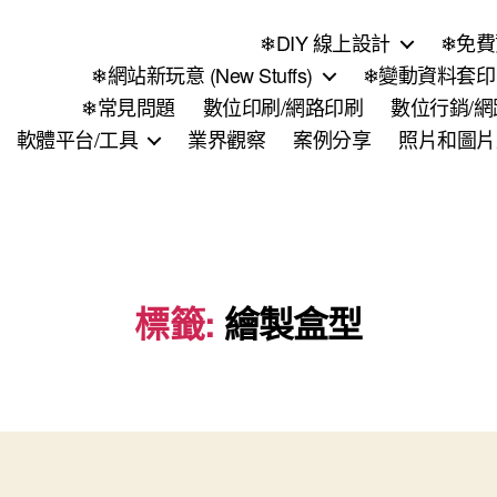
❄DIY 線上設計
❄免費
❄網站新玩意 (New Stuffs)
❄變動資料套印 (
❄常見問題
數位印刷/網路印刷
數位行銷/
軟體平台/工具
業界觀察
案例分享
照片和圖片
標籤:
繪製盒型