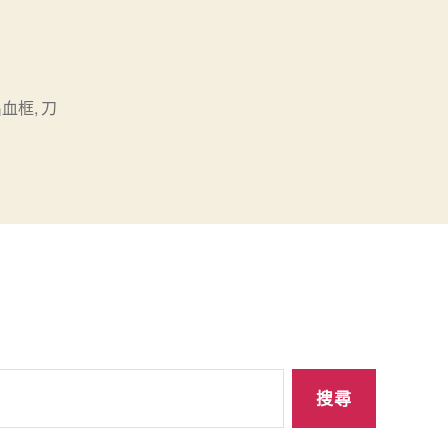
出血框
,
刀