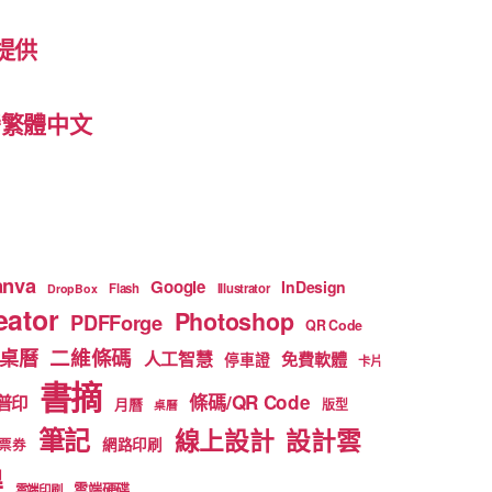
提供
 台灣繁體中文
anva
Google
InDesign
Flash
Illustrator
DropBox
ator
Photoshop
PDFForge
QR Code
二維條碼
桌曆
人工智慧
免費軟體
停車證
卡片
書摘
條碼/QR Code
普印
月曆
版型
桌曆
筆記
線上設計
設計雲
網路印刷
票券
得
雲端硬碟
雲端印刷