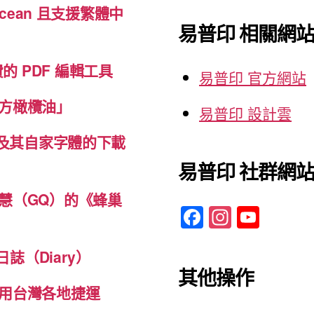
cean 且支援繁體中
鍵
易普印 相關網
字:
免費的 PDF 編輯工具
易普印 官方網站
方橄欖油」
易普印 設計雲
體及其自家字體的下載
易普印 社群網
慧（GQ）的《蜂巢
F
In
Y
a
st
o
c
a
u
誌（Diary）
其他操作
e
gr
T
用台灣各地捷運
b
a
u