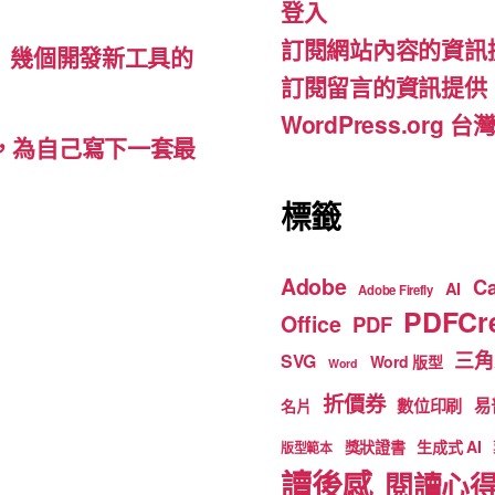
登入
o
m
b
訂閱網站內容的資訊
o
e
d-ins）幾個開發新工具的
訂閱留言的資訊提供
k
WordPress.org
裡，為自己寫下一套最
標籤
Adobe
C
AI
Adobe Firefly
PDFCre
Office
PDF
三角
SVG
Word 版型
Word
折價券
數位印刷
易
名片
獎狀證書
生成式 AI
版型範本
讀後感
閱讀心