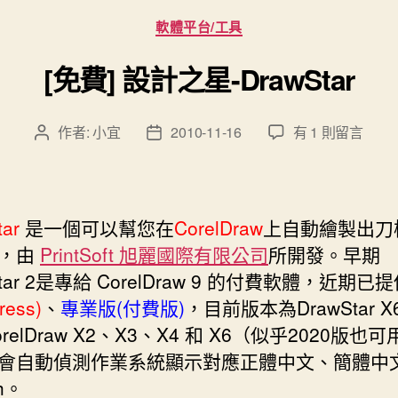
分
軟體平台/工具
類
[免費] 設計之星-DrawStar
在
作者:
小宜
2010-11-16
有 1 則留言
文
文
〈[免
章
章
費]
作
發
設
者
佈
計
日
ar
是一個可以幫您在
CorelDraw
上自動繪製出刀
之
期
體，由
PrintSoft 旭麗國際有限公司
所開發。早期
星-
Star 2是專給 CorelDraw 9 的付費軟體，近期已
DrawStar〉
中
ress)
、
專業版(付費版)
，目前版本為DrawStar 
relDraw X2、X3、X4 和 X6（似乎2020版也
會自動偵測作業系統顯示對應正體中文、簡體中
sh。