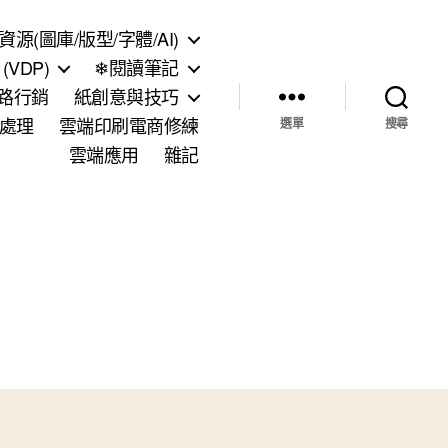
資源(圖庫/版型/字體/AI)
VDP)
❄閱讀筆記
網路行銷
紙創意與技巧
處理
雲端印刷電商修練
選單
搜尋
雲端應用
雜記