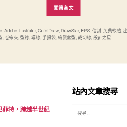
“[免
閱讀全文
費]
設
計
e
,
Adobe Illustrator
,
CorelDraw
,
DrawStar
,
EPS
,
信封
,
免費軟體
,
型
,
卷宗夾
,
型錄
,
導線
,
手提袋
,
繪製盒型
,
裁切線
,
設計之星
之
星-
DrawStar”
站內文章搜尋
搜
巴菲特，跨越半世紀
尋
關