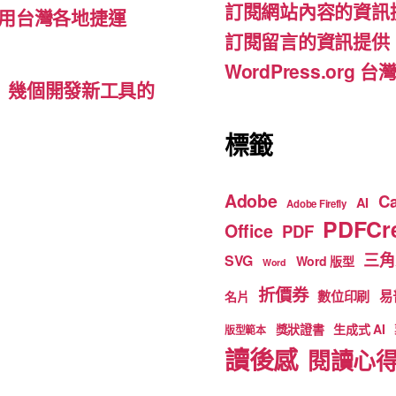
訂閱網站內容的資訊
o
e
用台灣各地捷運
訂閱留言的資訊提供
k
WordPress.org
d-ins）幾個開發新工具的
標籤
Adobe
C
AI
Adobe Firefly
PDFCre
Office
PDF
三角
SVG
Word 版型
Word
折價券
數位印刷
易
名片
獎狀證書
生成式 AI
版型範本
讀後感
閱讀心