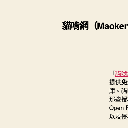
s
i
e
d
e
t
s
I
n
t
貓啃網（Maok
t
n
g
e
e
r
r
「
貓啃
提供
免
庫。貓
那些授
Open
以及侵