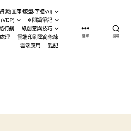
資源(圖庫/版型/字體/AI)
VDP)
❄閱讀筆記
網路行銷
紙創意與技巧
處理
雲端印刷電商修練
選單
搜尋
雲端應用
雜記