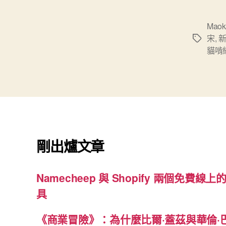
Maok
宋
,
標
貓啃
籤
剛出爐文章
Namecheep 與 Shopify 兩個免費線上的
具
《商業冒險》：為什麼比爾·蓋茲與華倫·