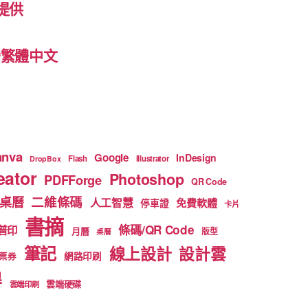
提供
 台灣繁體中文
anva
Google
InDesign
Flash
Illustrator
DropBox
ator
Photoshop
PDFForge
QR Code
二維條碼
桌曆
人工智慧
免費軟體
停車證
卡片
書摘
條碼/QR Code
普印
月曆
版型
桌曆
筆記
線上設計
設計雲
網路印刷
票券
得
雲端硬碟
雲端印刷