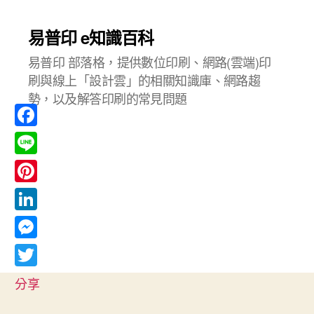
易普印 e知識百科
易普印 部落格，提供數位印刷、網路(雲端)印
刷與線上「設計雲」的相關知識庫、網路趨
勢，以及解答印刷的常見問題
F
a
L
c
i
P
e
n
i
L
b
e
n
i
o
M
t
n
o
e
T
e
分享
k
k
s
w
r
e