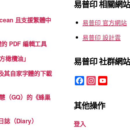
家
易普印 相關網
字:
字
體
cean 且支援繁體中
易普印 官方網站
的
下
易普印 設計雲
免費的 PDF 編輯工具
載
一
方橄欖油」
易普印 社群網
覽
表”
體及其自家字體的下載
F
In
Y
a
st
o
c
a
u
慧（GQ）的《蜂巢
其他操作
e
gr
T
b
a
u
誌（Diary）
登入
o
m
b