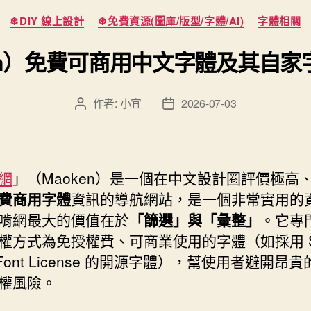
分
❄DIY 線上設計
❄免費資源(圖庫/版型/字體/AI)
字體相關
類
en）免費可商用中文字體及其自
作者:
小宜
2026-07-03
文
文
章
章
作
發
者
佈
日
網
」（Maoken）是一個在中文設計圈評價極高
期
費商用字體
資訊的導航網站，是一個非常實用的
啃網最大的價值在於
「篩選」與「彙整」
。它專
權方式為免授權費、可商業使用的字體（如採用 S
 Font License 的開源字體），幫使用者避開昂
權風險。