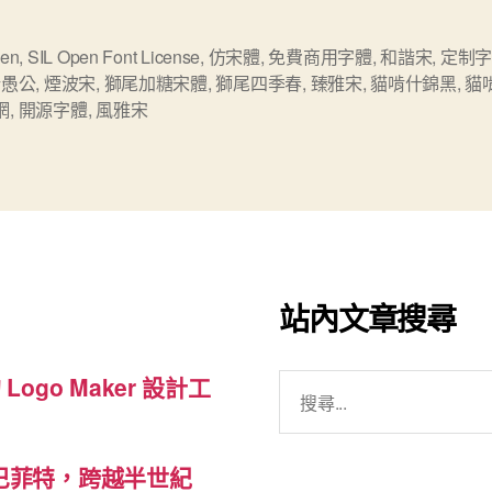
網
（Maoken）
en
,
SIL Open Font License
,
仿宋體
,
免費商用字體
,
和諧宋
,
定制
新愚公
,
煙波宋
,
獅尾加糖宋體
,
獅尾四季春
,
臻雅宋
,
貓啃什錦黑
,
貓
免
網
,
開源字體
,
風雅宋
費
可
商
用
中
文
站內文章搜尋
字
體
搜
 Logo Maker 設計工
及
尋
其
關
自
巴菲特，跨越半世紀
鍵