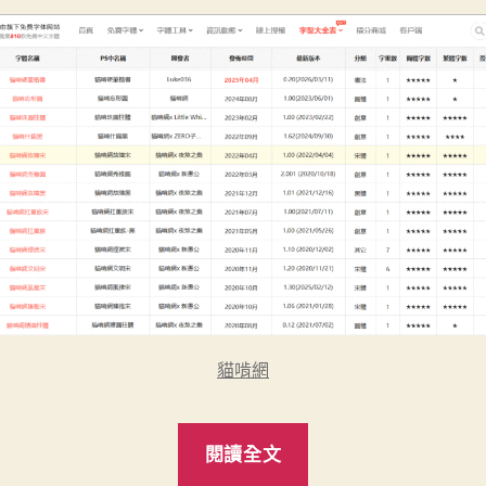
貓啃網
“貓
閱讀全文
啃