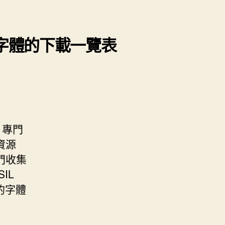
家字體的下載一覽表
、專門
資源
門收集
IL
貴的字體