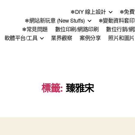
❄DIY 線上設計
❄免費
❄網站新玩意 (New Stuffs)
❄變動資料套印 (
❄常見問題
數位印刷/網路印刷
數位行銷/
軟體平台/工具
業界觀察
案例分享
照片和圖片
標籤:
臻雅宋