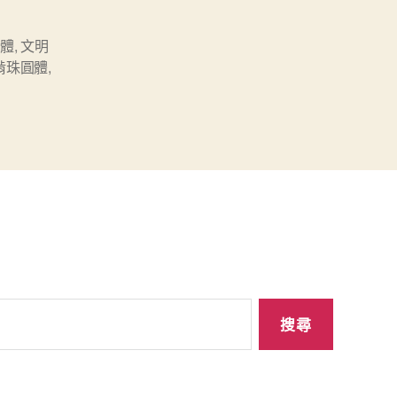
字體
,
文明
啃珠圓體
,