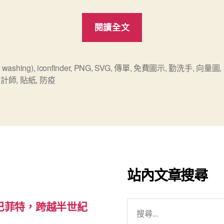
“防
閱讀全文
疫
免
費
 washing)
,
iconfinder
,
PNG
,
SVG
,
傳單
,
免費圖示
,
勤洗手
,
向量圖
,
設計師
,
貼紙
,
防疫
圖
示
集”
站內文章搜尋
搜
巴菲特，跨越半世紀
尋