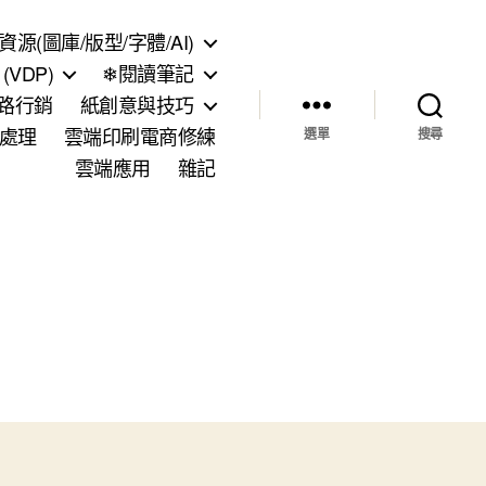
資源(圖庫/版型/字體/AI)
VDP)
❄閱讀筆記
網路行銷
紙創意與技巧
處理
雲端印刷電商修練
選單
搜尋
雲端應用
雜記