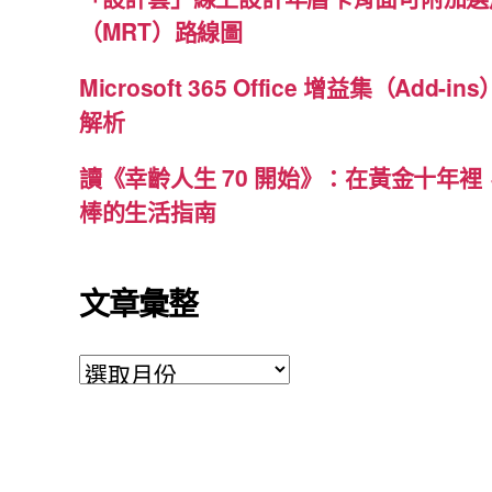
（MRT）路線圖
Microsoft 365 Office 增益集（Ad
解析
讀《幸齡人生 70 開始》：在黃金十年
棒的生活指南
文章彙整
文
章
彙
整