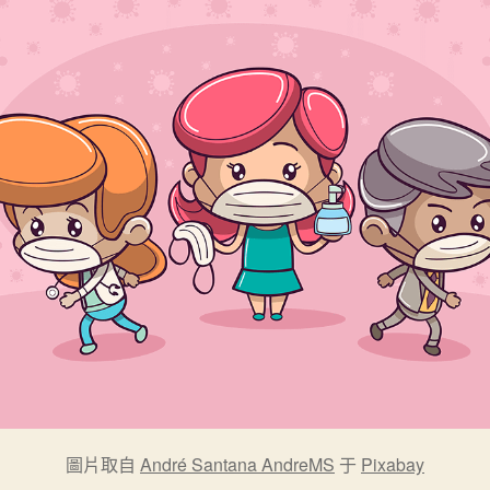
圖片取自
André Santana AndreMS
于
Pixabay