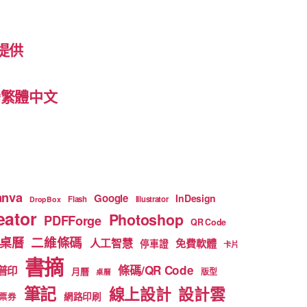
提供
 台灣繁體中文
anva
Google
InDesign
Flash
Illustrator
DropBox
ator
Photoshop
PDFForge
QR Code
二維條碼
桌曆
人工智慧
免費軟體
停車證
卡片
書摘
條碼/QR Code
普印
月曆
版型
桌曆
筆記
線上設計
設計雲
網路印刷
票券