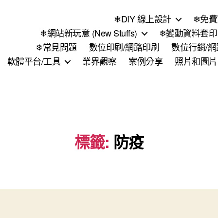
❄DIY 線上設計
❄免費
❄網站新玩意 (New Stuffs)
❄變動資料套印 (
❄常見問題
數位印刷/網路印刷
數位行銷/
軟體平台/工具
業界觀察
案例分享
照片和圖片
標籤:
防疫