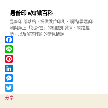
易普印 e知識百科
易普印 部落格，提供數位印刷、網路(雲端)印
刷與線上「設計雲」的相關知識庫、網路趨
勢，以及解答印刷的常見問題
F
a
L
c
i
P
e
n
i
L
b
e
n
i
o
M
t
n
o
e
T
e
分享
k
k
s
w
r
e