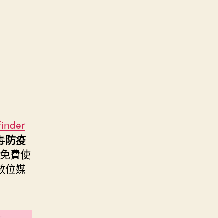
finder
毒
防疫
免費使
數位媒