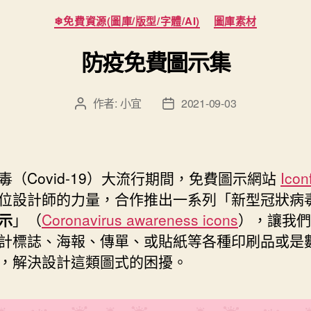
分
❄免費資源(圖庫/版型/字體/AI)
圖庫素材
類
防疫免費圖示集
作者:
小宜
2021-09-03
文
文
章
章
作
發
者
佈
日
毒（Covid-19）大流行期間，免費圖示網站
Icon
期
位設計師的力量，合作推出一系列「新型冠狀病
示
」（
Coronavirus awareness icons
），讓我們
計標誌、海報、傳單、或貼紙等各種印刷品或是
，解決設計這類圖式的困擾。