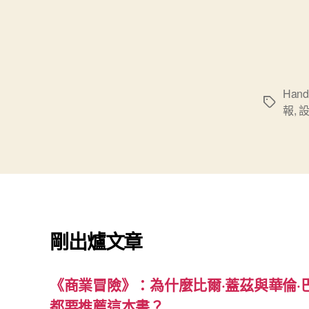
Hand
標
報
,
籤
剛出爐文章
《商業冒險》：為什麼比爾·蓋茲與華倫·
都要推薦這本書？