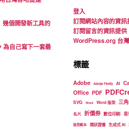
b
a
u
登入
o
m
b
訂閱網站內容的資訊
o
e
d-ins）幾個開發新工具的
訂閱留言的資訊提供
k
WordPress.org
裡，為自己寫下一套最
標籤
Adobe
C
AI
Adobe Firefly
PDFCre
Office
PDF
三角
SVG
Word 版型
Word
折價券
數位印刷
易
名片
獎狀證書
生成式 AI
版型範本