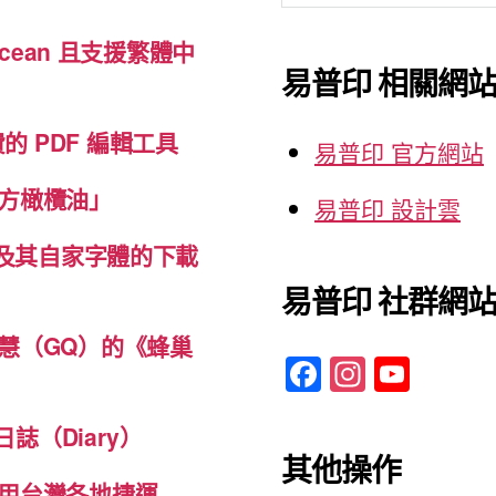
關
cean 且支援繁體中
鍵
易普印 相關網
字:
免費的 PDF 編輯工具
易普印 官方網站
方橄欖油」
易普印 設計雲
體及其自家字體的下載
易普印 社群網
慧（GQ）的《蜂巢
F
In
Y
a
st
o
c
a
u
誌（Diary）
其他操作
e
gr
T
用台灣各地捷運