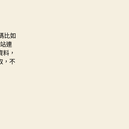
碼比如
網站連
資料，
取，不