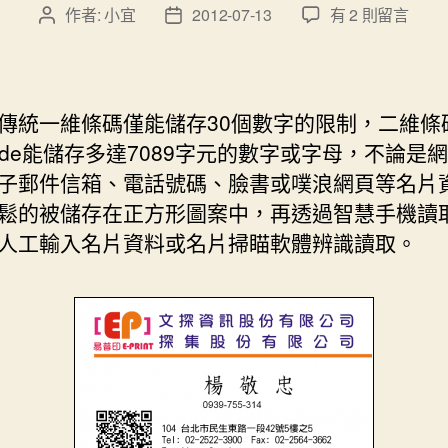
在
作者:
小宜
2012-07-13
有 2 則留言
文
文
〈QR
章
章
Code
作
發
應
者
佈
用
日
傳統一維條碼僅能儲存30個數字的限制，二維條
在
期
Code能儲存多達7089字元的數字或字母，不論是
電
子郵件信箱、電話號碼、臉書或噗浪網頁等名片
子
名
鬆的被儲存在正方形圖案中，再透過智慧手機讀
片
人工輸入名片資料或名片掃瞄軟體辨識讀取。
vCard〉
中