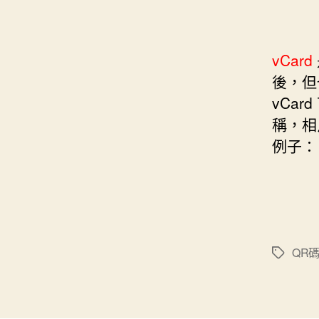
vCard
後，但
vCa
稱，相
例子：
QR
標
籤