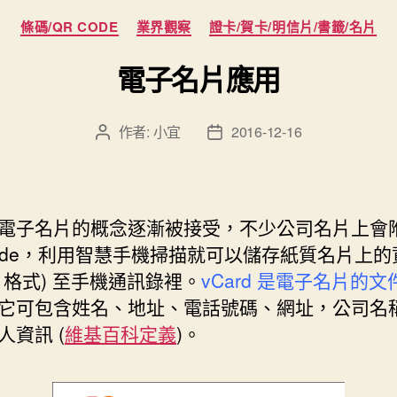
分
條碼/QR CODE
業界觀察
證卡/賀卡/明信片/書籤/名片
類
電子名片應用
作者:
小宜
2016-12-16
文
文
章
章
作
發
者
佈
日
電子名片的概念逐漸被接受，不少公司名片上會
期
Code，利用智慧手機掃描就可以儲存紙質名片上的
rd 格式) 至手機通訊錄裡。
vCard 是電子名片的
它可包含姓名、地址、電話號碼、網址，公司名
人資訊 (
維基百科定義
)。