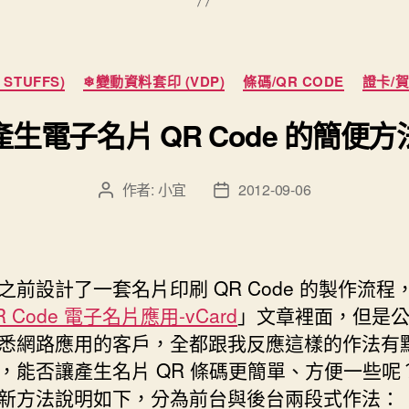
分
STUFFS)
❄變動資料套印 (VDP)
條碼/QR CODE
證卡/賀
類
產生電子名片 QR Code 的簡便方
作者:
小宜
2012-09-06
文
文
章
章
作
發
者
佈
日
之前設計了一套名片印刷 QR Code 的製作流程
期
R Code 電子名片應用-vCard
」文章裡面，但是
悉網路應用的客戶，全都跟我反應這樣的作法有
，能否讓產生名片 QR 條碼更簡單、方便一些呢
新方法說明如下，分為前台與後台兩段式作法：