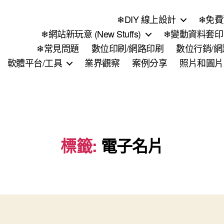
❄DIY 線上設計
❄免費
❄網站新玩意 (New Stuffs)
❄變動資料套印 (
❄常見問題
數位印刷/網路印刷
數位行銷/
軟體平台/工具
業界觀察
案例分享
照片和圖片
標籤:
電子名片