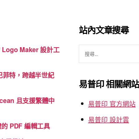
名
片
vCard”
站內文章搜尋
搜
 Logo Maker 設計工
尋
關
巴菲特，跨越半世紀
鍵
易普印 相關網
字:
cean 且支援繁體中
易普印 官方網站
易普印 設計雲
免費的 PDF 編輯工具