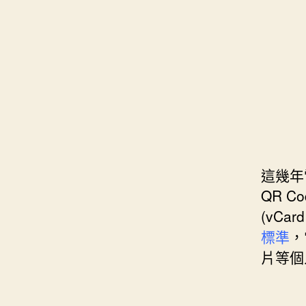
s
i
e
d
e
t
s
I
n
t
t
n
g
e
e
r
r
這幾年
QR 
(vCa
標準
，
片等個