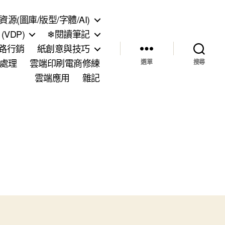
資源(圖庫/版型/字體/AI)
VDP)
❄閱讀筆記
網路行銷
紙創意與技巧
處理
雲端印刷電商修練
選單
搜尋
雲端應用
雜記