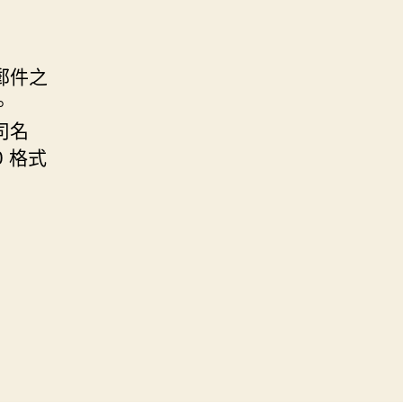
郵件之
。
司名
0 格式