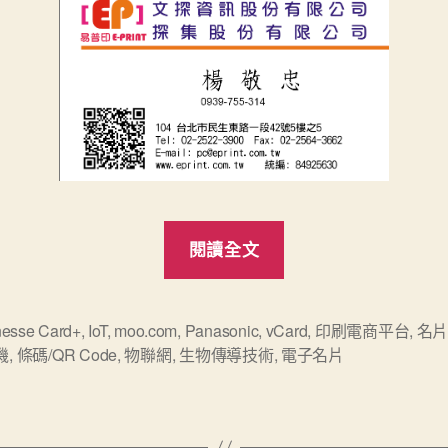
“電
閱讀全文
子
名
片
nesse Card+
,
IoT
,
moo.com
,
Panasonic
,
vCard
,
印刷電商平台
,
名
機
,
條碼/QR Code
,
物聯網
,
生物傳導技術
,
電子名片
應
用”