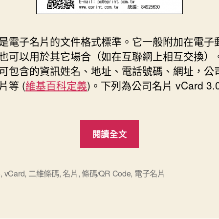
是電子名片的文件格式標準。它一般附加在電子
也可以用於其它場合（如在互聯網上相互交換）
rd 可包含的資訊姓名、地址、電話號碼、網址，公
片等 (
維基百科定義
)。下列為公司名片 vCard 3.
“QR
閱讀全文
Code
應
用
碼
,
vCard
,
二維條碼
,
名片
,
條碼/QR Code
,
電子名片
在
電
子