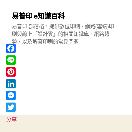
易普印 e知識百科
易普印 部落格，提供數位印刷、網路(雲端)印
刷與線上「設計雲」的相關知識庫、網路趨
勢，以及解答印刷的常見問題
F
a
L
c
i
P
e
n
i
L
b
e
n
i
o
M
t
n
o
e
T
e
分享
k
k
s
w
r
e