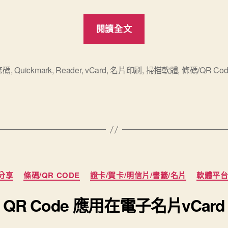
“產
閱讀全文
生
電
子
條碼
,
Quickmark
,
Reader
,
vCard
,
名片印刷
,
掃描軟體
,
條碼/QR Cod
名
片
QR
Code
的
簡
分
分享
條碼/QR CODE
證卡/賀卡/明信片/書籤/名片
軟體平台
便
類
方
QR Code 應用在電子名片vCard
法”