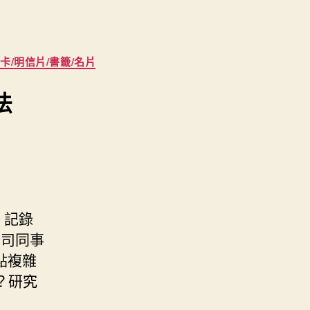
卡/明信片/書籤/名片
法
，記錄
公司同事
點複雜
？研究