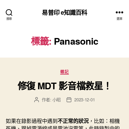
易普印 e知識百科
搜尋
選單
標籤:
Panasonic
分
雜記
類
修復 MDT 影音檔救星！
作者:
小昭
2023-12-01
文
文
章
章
作
發
者
佈
如果在錄影過程中遇到
，比如：相機
不正常的狀況
日
死機、踢掉電源線或是電池沒電等，此時錄製中的