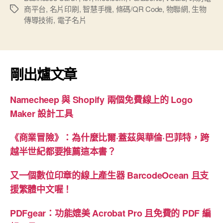
商平台
,
名片印刷
,
智慧手機
,
條碼/QR Code
,
物聯網
,
生物
標
應
傳導技術
,
電子名片
籤
用”
剛出爐文章
Namecheep 與 Shopify 兩個免費線上的 Logo
Maker 設計工具
《商業冒險》：為什麼比爾·蓋茲與華倫·巴菲特，跨
越半世紀都要推薦這本書？
又一個數位印章的線上產生器 BarcodeOcean 且支
援繁體中文喔！
PDFgear：功能媲美 Acrobat Pro 且免費的 PDF 編