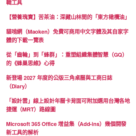
輯工具
【營養瑰寶】苦茶油：深藏山林間的「東方橄欖油」
貓啃網（Maoken）免費可商用中文字體及其自家字
體的下載一覽表
從「齒輪」到「蜂群」：重塑組織集體智慧（GQ）
的《蜂巢思維》心得
新登場 2027 年度的公版三角桌曆與工商日誌
（Diary）
「設計雲」線上設計年曆卡背面可附加選用台灣各地
捷運（MRT）路線圖
Microsoft 365 Office 增益集（Add-ins）幾個開發
新工具的解析