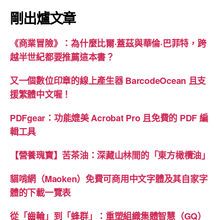
頁
剛出爐文章
《商業冒險》：為什麼比爾·蓋茲與華倫·巴菲特，跨
越半世紀都要推薦這本書？
又一個數位印章的線上產生器 BarcodeOcean 且支
援繁體中文喔！
PDFgear：功能媲美 Acrobat Pro 且免費的 PDF 編
輯工具
【營養瑰寶】苦茶油：深藏山林間的「東方橄欖油」
貓啃網（Maoken）免費可商用中文字體及其自家字
體的下載一覽表
從「齒輪」到「蜂群」：重塑組織集體智慧（GQ）