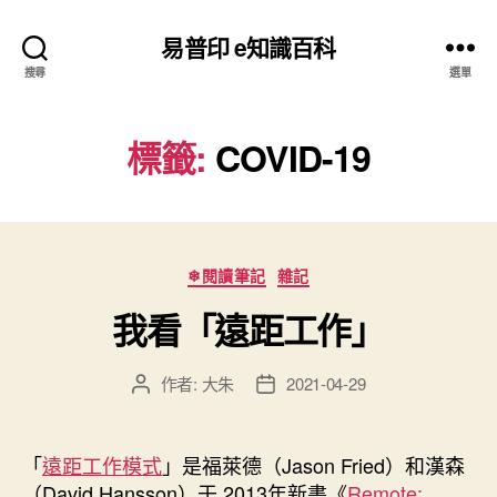
易普印 e知識百科
搜尋
選單
標籤:
COVID-19
分
❄閱讀筆記
雜記
類
我看「遠距工作」
作者:
大朱
2021-04-29
文
文
章
章
作
發
者
佈
「
遠距工作模式
」是福萊德（Jason Fried）和漢森
日
（David Hansson）于 2013年新書《
Remote: