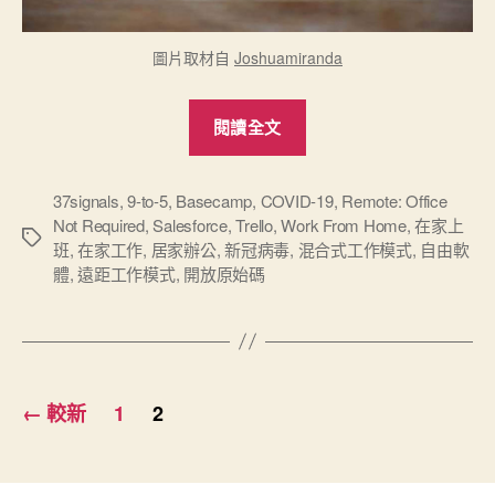
圖片取材自
Joshuamiranda
“我
閱讀全文
看
「遠
距
37signals
,
9-to-5
,
Basecamp
,
COVID-19
,
Remote: Office
Not Required
,
Salesforce
,
Trello
,
Work From Home
,
在家上
工
標
班
,
在家工作
,
居家辦公
,
新冠病毒
,
混合式工作模式
,
自由軟
作」”
籤
體
,
遠距工作模式
,
開放原始碼
文
←
較新
1
2
章
分