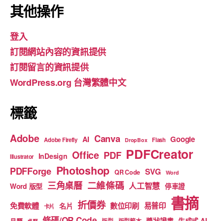
c
a
u
其他操作
e
gr
T
登入
b
a
u
訂閱網站內容的資訊提供
o
m
b
訂閱留言的資訊提供
o
e
WordPress.org 台灣繁體中文
k
標籤
Adobe
Canva
Google
AI
Adobe Firefly
Flash
DropBox
PDFCreator
Office
PDF
InDesign
Illustrator
Photoshop
PDFForge
SVG
QR Code
Word
二維條碼
三角桌曆
人工智慧
Word 版型
停車證
書摘
折價券
免費軟體
數位印刷
易普印
名片
卡片
條碼/QR Code
獎狀證書
生成式 AI
月曆