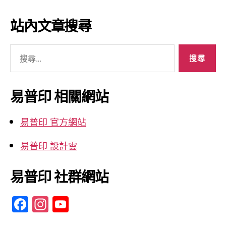
章
彙
站內文章搜尋
整
搜
尋
關
鍵
易普印 相關網站
字:
易普印 官方網站
易普印 設計雲
易普印 社群網站
F
In
Y
a
st
o