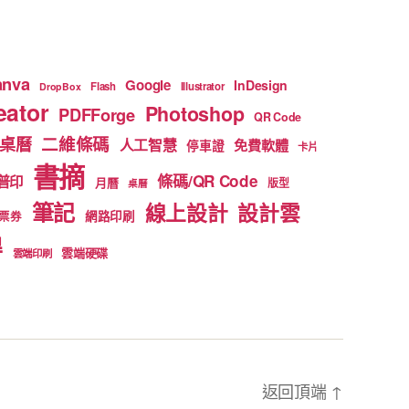
anva
Google
InDesign
Flash
Illustrator
DropBox
ator
Photoshop
PDFForge
QR Code
二維條碼
桌曆
人工智慧
免費軟體
停車證
卡片
書摘
條碼/QR Code
普印
月曆
版型
桌曆
筆記
線上設計
設計雲
網路印刷
票券
得
雲端硬碟
雲端印刷
返回頂端
↑