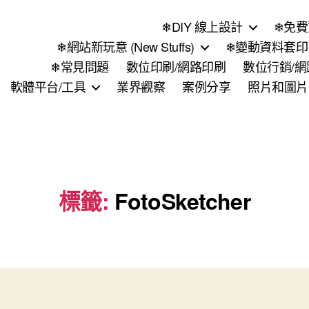
❄DIY 線上設計
❄免費
❄網站新玩意 (New Stuffs)
❄變動資料套印 (
❄常見問題
數位印刷/網路印刷
數位行銷/
軟體平台/工具
業界觀察
案例分享
照片和圖片
標籤:
FotoSketcher