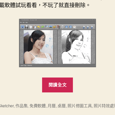
載軟體試玩看看，不玩了就直接刪除。
“[免
閱讀全文
費]
FotoSketcher
2.0
ketcher
,
作品集
,
免費軟體
,
月曆
,
桌曆
,
照片修圖工具
,
照片特效處
照