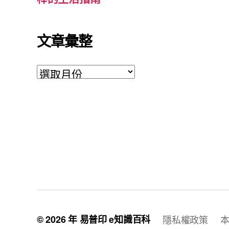
文章彙整
文
章
彙
整
© 2026 年
易普印 e知識百科
隱私權政策
本