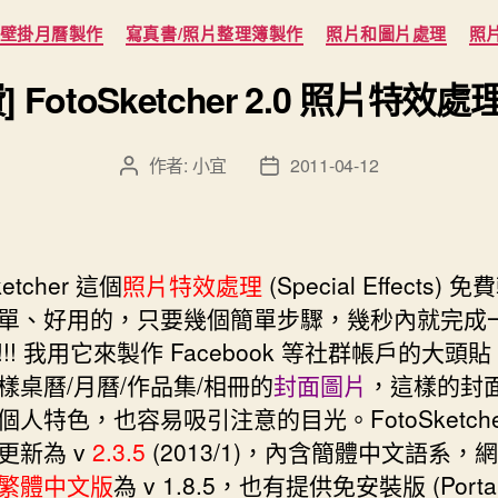
分
/壁掛月曆製作
寫真書/照片整理簿製作
照片和圖片處理
照
類
] FotoSketcher 2.0 照片特效
作者:
小宜
2011-04-12
文
文
章
章
作
發
者
佈
日
ketcher 這個
照片特效處理
(Special Effects)
期
單、好用的，只要幾個簡單步驟，幾秒內就完成
!! 我用它來製作 Facebook 等社群帳戶的大頭
樣桌曆/月曆/作品集/相冊的
封面圖片
，這樣的封
個人特色，也容易吸引注意的目光。FotoSketche
更新為 v
2.3.5
(2013/1)，內含簡體中文語系，
繁體中文版
為 v 1.8.5，也有提供免安裝版 (Porta