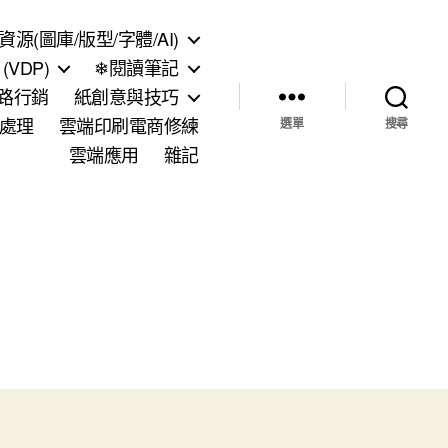
資源(圖庫/版型/字體/AI)
VDP)
❄閱讀筆記
網路行銷
紙創意與技巧
處理
雲端印刷電商修練
選單
搜尋
雲端應用
雜記