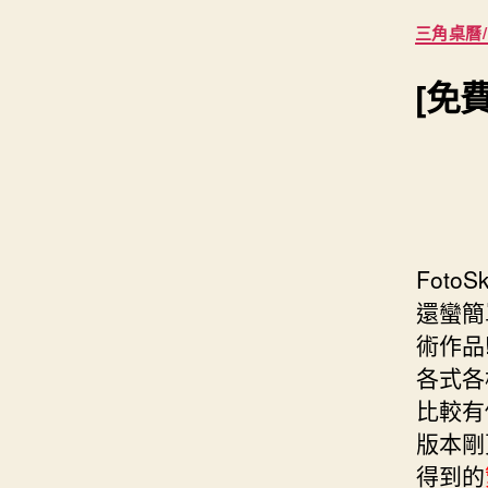
s
i
e
d
三角桌曆
e
t
s
I
n
t
[免費
t
n
g
e
e
r
r
FotoS
還蠻簡
術作品!
各式各
比較有
版本剛
得到的