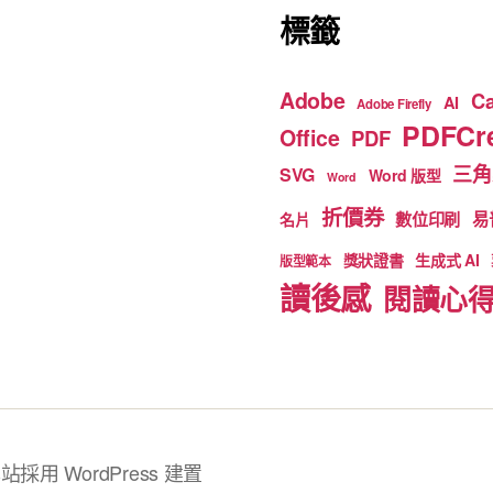
標籤
Adobe
C
AI
Adobe Firefly
PDFCre
Office
PDF
三角
SVG
Word 版型
Word
折價券
數位印刷
易
名片
獎狀證書
生成式 AI
版型範本
讀後感
閱讀心
站採用 WordPress 建置