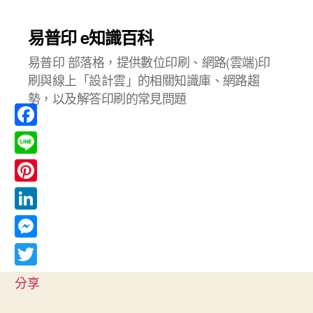
易普印 e知識百科
易普印 部落格，提供數位印刷、網路(雲端)印
刷與線上「設計雲」的相關知識庫、網路趨
勢，以及解答印刷的常見問題
F
a
L
c
i
P
e
n
i
L
b
e
n
i
o
M
t
n
o
e
T
e
分享
k
k
s
w
r
e