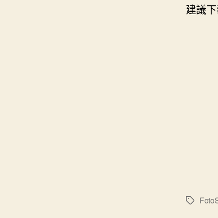
建議下
FotoS
標
籤