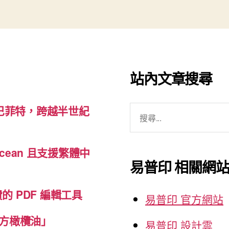
片
特
效
處
理
站內文章搜尋
軟
體”
搜
巴菲特，跨越半世紀
尋
關
cean 且支援繁體中
鍵
易普印 相關網
字:
免費的 PDF 編輯工具
易普印 官方網站
方橄欖油」
易普印 設計雲