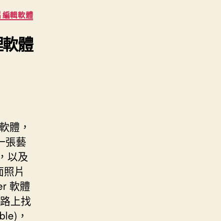
片編輯軟體
處理軟體
 免費軟體，
一張藝
貼，以及
面照片
r 軟體
網路上找
ble)，