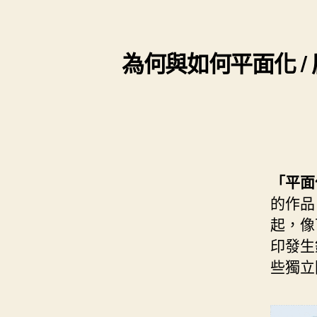
s
i
e
d
e
t
s
I
n
t
為何與如何平面化 / 
t
n
g
e
e
r
r
「平面
的作品
起，像
印發生
些獨立