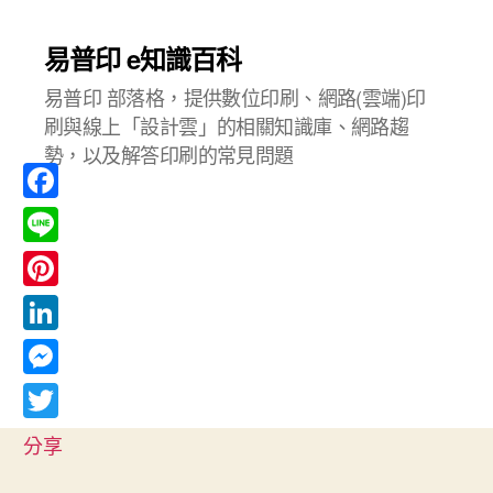
易普印 e知識百科
易普印 部落格，提供數位印刷、網路(雲端)印
刷與線上「設計雲」的相關知識庫、網路趨
勢，以及解答印刷的常見問題
F
a
L
c
i
P
e
n
i
L
b
e
n
i
o
M
t
n
o
e
T
e
分享
k
k
s
w
r
e