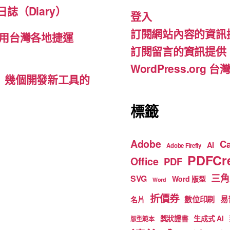
b
a
u
誌（Diary）
登入
o
m
b
訂閱網站內容的資訊
o
e
用台灣各地捷運
訂閱留言的資訊提供
k
WordPress.org
d-ins）幾個開發新工具的
標籤
Adobe
C
AI
Adobe Firefly
PDFCre
Office
PDF
三角
SVG
Word 版型
Word
折價券
數位印刷
易
名片
獎狀證書
生成式 AI
版型範本