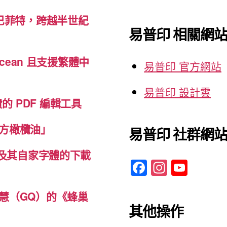
關
案，
巴菲特，跨越半世紀
鍵
有
易普印 相關網
字:
哪
些
cean 且支援繁體中
易普印 官方網站
PDF
編
易普印 設計雲
免費的 PDF 編輯工具
輯
工
方橄欖油」
易普印 社群網
具？”
體及其自家字體的下載
F
In
Y
a
st
o
c
a
u
慧（GQ）的《蜂巢
其他操作
e
gr
T