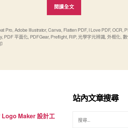
“為
閱讀全文
何
與
如
at Pro
,
Adobe Illustrator
,
Canva
,
Flatten PDF
,
I Love PDF
,
OCR
,
P
y
,
PDF 平面化
,
PDFGear
,
Preflight
,
RIP
,
光學字元辨識
,
外框化
,
數
何
印
平
面
化
/
扁
平
站內文章搜尋
化
（Flatten）
搜
 Logo Maker 設計工
PDF
尋
檔