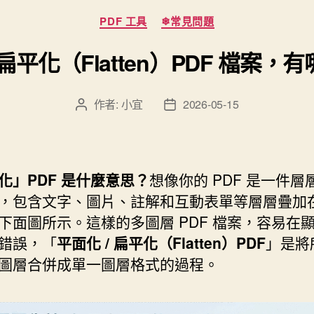
分
PDF 工具
❄常見問題
類
扁平化（Flatten）PDF 檔案，有
作者:
小宜
2026-05-15
文
文
章
章
作
發
者
佈
日
化」PDF 是什麼意思？
想像你的 PDF 是一件層
期
，包含文字、圖片、註解和互動表單等層層疊加
下面圖所示。這樣的多圖層 PDF 檔案，容易在
錯誤，「
平面化 / 扁平化（Flatten）PDF
」是將
圖層合併成單一圖層格式的過程。