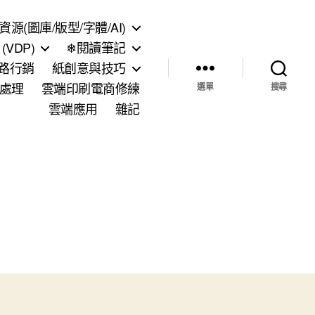
資源(圖庫/版型/字體/AI)
VDP)
❄閱讀筆記
網路行銷
紙創意與技巧
處理
雲端印刷電商修練
選單
搜尋
雲端應用
雜記