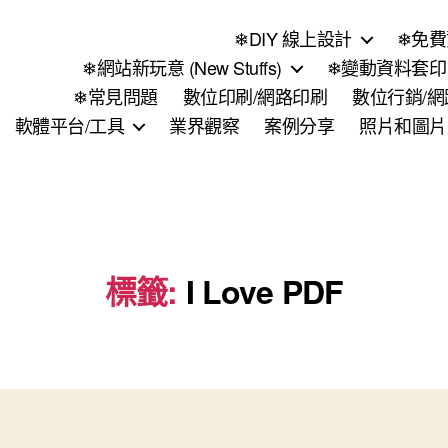
❄DIY 線上設計
❄免費
❄網站新玩意 (New Stuffs)
❄變動資料套印 (
❄常見問題
數位印刷/網路印刷
數位行銷/
軟體平台/工具
業界觀察
案例分享
照片和圖片
標籤:
I Love PDF