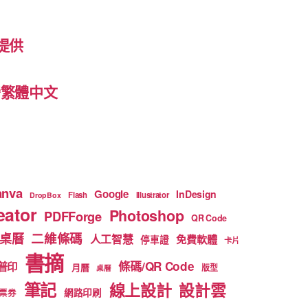
提供
 台灣繁體中文
anva
Google
InDesign
Flash
Illustrator
DropBox
ator
Photoshop
PDFForge
QR Code
二維條碼
桌曆
人工智慧
免費軟體
停車證
卡片
書摘
條碼/QR Code
普印
月曆
版型
桌曆
筆記
線上設計
設計雲
網路印刷
票券