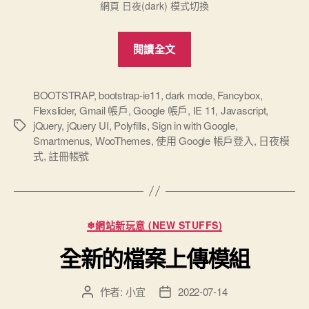
網頁 日夜(dark) 模式切換
“2025
閱讀全文
官
網
新
BOOTSTRAP
,
bootstrap-ie11
,
dark mode
,
Fancybox
,
Flexslider
,
Gmail 帳戶
,
Google 帳戶
,
IE 11
,
Javascript
,
增
jQuery
,
jQuery UI
,
Polyfills
,
Sign in with Google
,
標
Google
Smartmenus
,
WooThemes
,
使用​ Google ​帳戶​登入
,
日夜模
籤
註
式
,
註冊帳號
冊
帳
號、
分
驗
❄網站新玩意 (NEW STUFFS)
類
證
全新的檔案上傳模組
通
知
作者:
小宜
2022-07-14
文
文
及
章
章