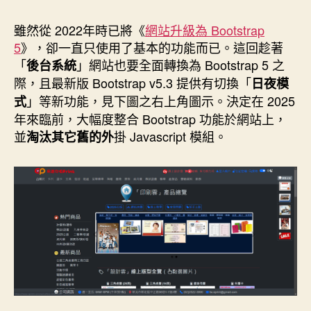
作
發
者
佈
雖然從 2022年時已將《
網站升級為 Bootstrap
日
5
》，卻一直只使用了基本的功能而已。這回趁著
期
「
」網站也要全面轉換為 Bootstrap 5 之
後台系統
際，且最新版 Bootstrap v5.3 提供有切換「
日夜模
」等新功能，見下圖之右上角圖示。決定在 2025
式
年來臨前，大幅度整合 Bootstrap 功能於網站上，
並
掛 Javascript 模組。
淘汰其它舊的外