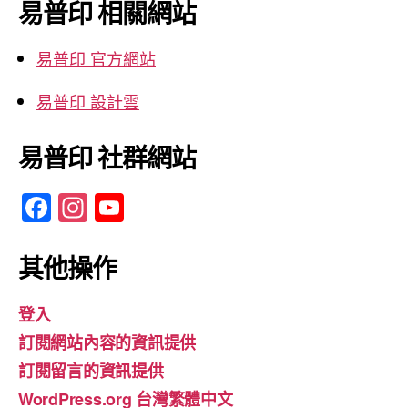
鍵
易普印 相關網站
字:
易普印 官方網站
易普印 設計雲
易普印 社群網站
F
In
Y
a
st
o
c
a
u
其他操作
e
gr
T
登入
b
a
u
訂閱網站內容的資訊提供
o
m
b
訂閱留言的資訊提供
o
e
WordPress.org 台灣繁體中文