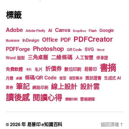
k
標籤
Adobe
Canva
Google
AI
Adobe Firefly
Flash
DropBox
PDFCreator
Office
PDF
InDesign
Illustrator
Photoshop
PDFForge
SVG
QR Code
Word
二維條碼
三角桌曆
人工智慧
Word 版型
停車證
書摘
折價券
免費軟體
數位印刷
易普印
名片
卡片
條碼/QR Code
獎狀證書
生成式 AI
月曆
版型
版型範本
桌曆
筆記
線上設計
設計雲
網路印刷
票券
讀後感
閱讀心得
雲端硬碟
雲端印刷
© 2026 年
易普印 e知識百科
返回頂端
↑