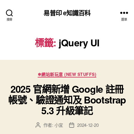
易普印 e知識百科
搜尋
選單
標籤:
jQuery UI
分
❄網站新玩意 (NEW STUFFS)
類
2025 官網新增 Google 註冊
帳號、驗證通知及 Bootstrap
5.3 升級筆記
作者:
小宜
2024-12-20
文
文
章
章