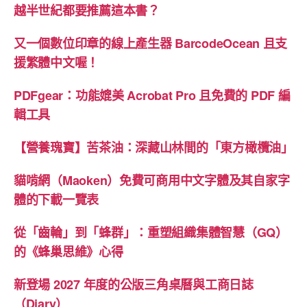
越半世紀都要推薦這本書？
又一個數位印章的線上產生器 BarcodeOcean 且支
援繁體中文喔！
PDFgear：功能媲美 Acrobat Pro 且免費的 PDF 編
輯工具
【營養瑰寶】苦茶油：深藏山林間的「東方橄欖油」
貓啃網（Maoken）免費可商用中文字體及其自家字
體的下載一覽表
從「齒輪」到「蜂群」：重塑組織集體智慧（GQ）
的《蜂巢思維》心得
新登場 2027 年度的公版三角桌曆與工商日誌
（Diary）