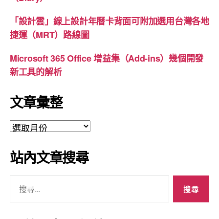
「設計雲」線上設計年曆卡背面可附加選用台灣各地
捷運（MRT）路線圖
Microsoft 365 Office 增益集（Add-ins）幾個開發
新工具的解析
文章彙整
文
章
彙
站內文章搜尋
整
搜
尋
關