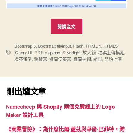
“全
閱讀全文
新
的
檔
Bootstrap 5
,
Bootstrap fileinput
,
Flash
,
HTML 4
,
HTML5
,
jQuery UI
,
PDF
,
plupload
,
Silverlight
,
放大鏡
,
檔案上傳模組
,
標
案
檔案類型
,
瀏覽器
,
網頁伺服器
,
網頁技術
,
縮圖
,
開始上傳
籤
上
傳
模
組”
剛出爐文章
Namecheep 與 Shopify 兩個免費線上的 Logo
Maker 設計工具
《商業冒險》：為什麼比爾·蓋茲與華倫·巴菲特，跨