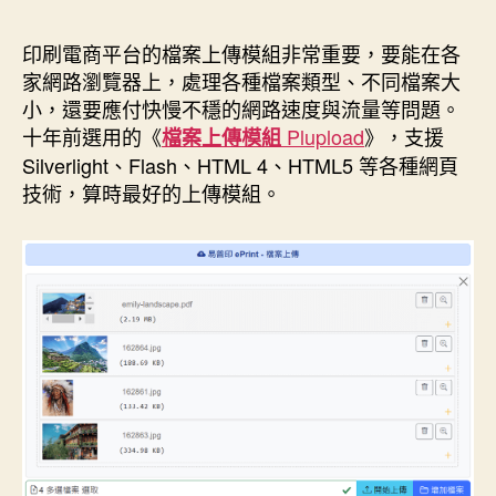
Bootstrap
作
發
5.3
者
佈
印刷電商平台的檔案上傳模組非常重要，要能在各
日
升
家網路瀏覽器上，處理各種檔案類型、不同檔案大
期
級
小，還要應付快慢不穩的網路速度與流量等問題。
筆
十年前選用的《
Plupload
》，支援
檔案上傳模組
Silverlight、Flash、HTML 4、HTML5 等各種網頁
記”
技術，算時最好的上傳模組。