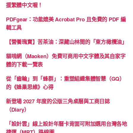
援繁體中文喔！
PDFgear：功能媲美 Acrobat Pro 且免費的 PDF 編
輯工具
【營養瑰寶】苦茶油：深藏山林間的「東方橄欖油」
貓啃網（Maoken）免費可商用中文字體及其自家字
體的下載一覽表
從「齒輪」到「蜂群」：重塑組織集體智慧（GQ）
的《蜂巢思維》心得
新登場 2027 年度的公版三角桌曆與工商日誌
（Diary）
「設計雲」線上設計年曆卡背面可附加選用台灣各地
捷運（MRT）路線圖