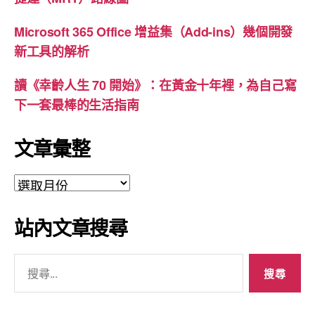
Microsoft 365 Office 增益集（Add-ins）幾個開發
新工具的解析
讀《幸齡人生 70 開始》：在黃金十年裡，為自己寫
下一套最棒的生活指南
文章彙整
文
章
彙
站內文章搜尋
整
搜
尋
關