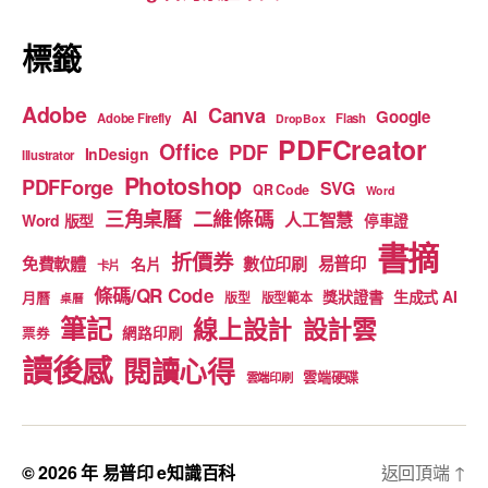
k
標籤
Adobe
Canva
Google
AI
Adobe Firefly
Flash
DropBox
PDFCreator
Office
PDF
InDesign
Illustrator
Photoshop
PDFForge
SVG
QR Code
Word
二維條碼
三角桌曆
人工智慧
Word 版型
停車證
書摘
折價券
免費軟體
數位印刷
易普印
名片
卡片
條碼/QR Code
獎狀證書
生成式 AI
月曆
版型
版型範本
桌曆
筆記
線上設計
設計雲
網路印刷
票券
讀後感
閱讀心得
雲端硬碟
雲端印刷
© 2026 年
易普印 e知識百科
返回頂端
↑