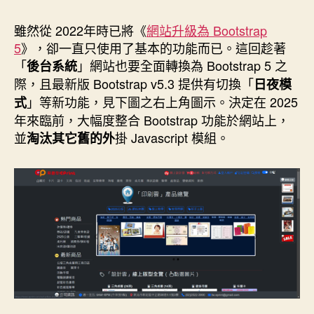
作
發
者
佈
雖然從 2022年時已將《
網站升級為 Bootstrap
日
5
》，卻一直只使用了基本的功能而已。這回趁著
期
「
」網站也要全面轉換為 Bootstrap 5 之
後台系統
際，且最新版 Bootstrap v5.3 提供有切換「
日夜模
」等新功能，見下圖之右上角圖示。決定在 2025
式
年來臨前，大幅度整合 Bootstrap 功能於網站上，
並
掛 Javascript 模組。
淘汰其它舊的外