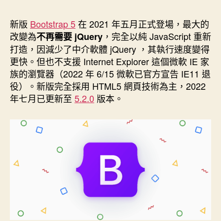
Bootstrap
作
發
5.3
者
佈
新版
Bootstrap 5
在 2021 年五月正式登場，最大的
日
升
改變為
，完全以純 JavaScript 重新
不再需要 jQuery
期
級
打造，因減少了中介軟體 jQuery ，其執行速度變得
筆
更快。但也不支援 Internet Explorer 這個微軟 IE 家
族的瀏覽器（2022 年 6/15 微軟已官方宣告 IE11 退
記”
役）。新版完全採用 HTML5 網頁技術為主，2022
年七月已更新至
5.2.0
版本。