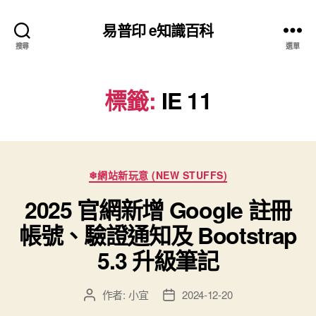
易普印 e知識百科
搜尋
選單
標籤:
IE 11
分
❄網站新玩意 (NEW STUFFS)
類
2025 官網新增 Google 註冊
帳號、驗證通知及 Bootstrap
5.3 升級筆記
作者:
小宜
2024-12-20
文
文
章
章