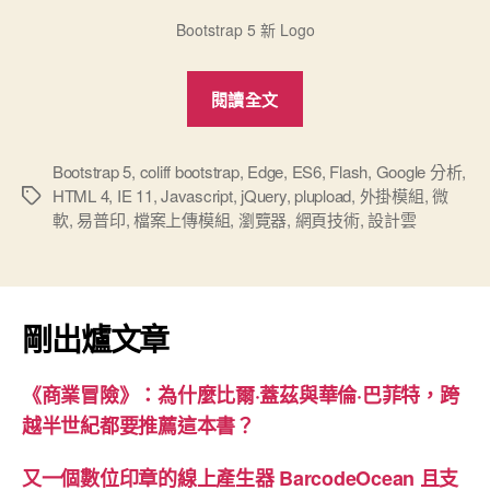
Bootstrap 5 新 Logo
“網
閱讀全文
站
升
級
Bootstrap 5
,
coliff bootstrap
,
Edge
,
ES6
,
Flash
,
Google 分析
,
HTML 4
,
IE 11
,
Javascript
,
jQuery
,
plupload
,
外掛模組
,
微
標
為
軟
,
易普印
,
檔案上傳模組
,
瀏覽器
,
網頁技術
,
設計雲
籤
Bootstrap
5”
剛出爐文章
《商業冒險》：為什麼比爾·蓋茲與華倫·巴菲特，跨
越半世紀都要推薦這本書？
又一個數位印章的線上產生器 BarcodeOcean 且支