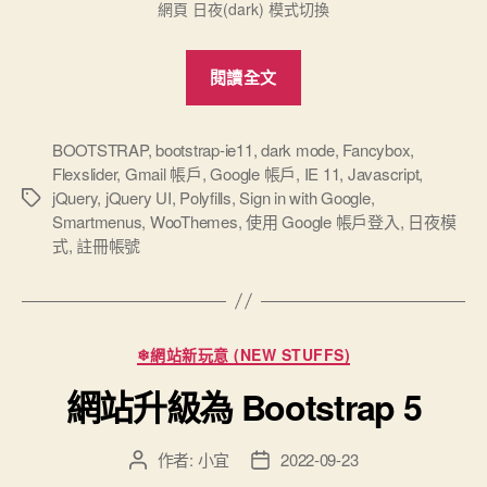
網頁 日夜(dark) 模式切換
“2025
閱讀全文
官
網
新
BOOTSTRAP
,
bootstrap-ie11
,
dark mode
,
Fancybox
,
Flexslider
,
Gmail 帳戶
,
Google 帳戶
,
IE 11
,
Javascript
,
增
jQuery
,
jQuery UI
,
Polyfills
,
Sign in with Google
,
標
Google
Smartmenus
,
WooThemes
,
使用​ Google ​帳戶​登入
,
日夜模
籤
註
式
,
註冊帳號
冊
帳
號、
分
驗
❄網站新玩意 (NEW STUFFS)
類
證
網站升級為 Bootstrap 5
通
知
作者:
小宜
2022-09-23
文
文
及
章
章