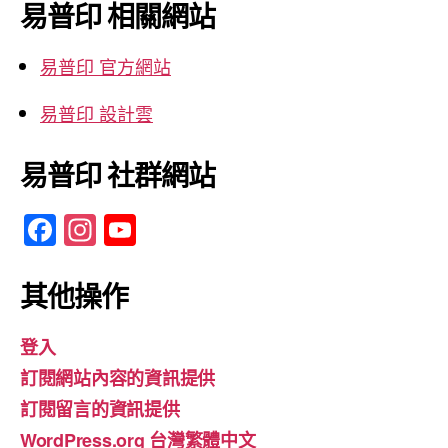
鍵
易普印 相關網站
字:
易普印 官方網站
易普印 設計雲
易普印 社群網站
F
In
Y
a
st
o
c
a
u
其他操作
e
gr
T
登入
b
a
u
訂閱網站內容的資訊提供
o
m
b
訂閱留言的資訊提供
o
e
WordPress.org 台灣繁體中文