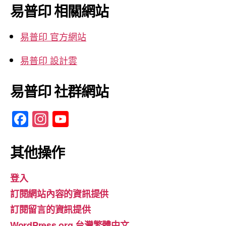
鍵
易普印 相關網站
字:
易普印 官方網站
易普印 設計雲
易普印 社群網站
F
In
Y
a
st
o
c
a
u
其他操作
e
gr
T
登入
b
a
u
訂閱網站內容的資訊提供
o
m
b
訂閱留言的資訊提供
o
e
WordPress.org 台灣繁體中文