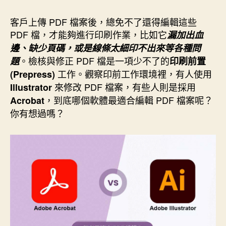
作
發
者
佈
客戶上傳 PDF 檔案後，總免不了還得編輯這些
日
PDF 檔，才能夠進行印刷作業，比如它
漏加出血
期
邊、缺少頁碼，或是線條太細印不出來等各種問
。檢核與修正 PDF 檔是一項少不了的
題
印刷前置
工作。觀察印前工作環境裡，有人使用
(Prepress)
來修改 PDF 檔案，有些人則是採用
Illustrator
，到底哪個軟體最適合編輯 PDF 檔案呢？
Acrobat
你有想過嗎？