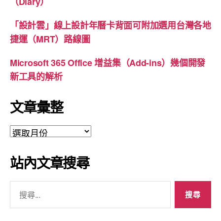
（Diary）
「設計雲」線上設計年曆卡背面可附加選用台灣各地
捷運（MRT）路線圖
Microsoft 365 Office 增益集（Add-ins）幾個開發
新工具的解析
文章彙整
文
章
彙
站內文章搜尋
整
搜
尋
關