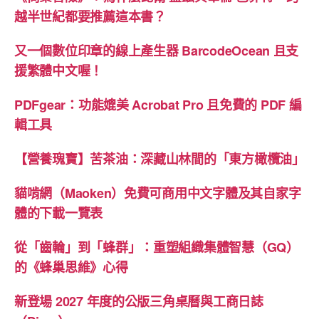
案
越半世紀都要推薦這本書？
呢？”
又一個數位印章的線上產生器 BarcodeOcean 且支
援繁體中文喔！
PDFgear：功能媲美 Acrobat Pro 且免費的 PDF 編
輯工具
【營養瑰寶】苦茶油：深藏山林間的「東方橄欖油」
貓啃網（Maoken）免費可商用中文字體及其自家字
體的下載一覽表
從「齒輪」到「蜂群」：重塑組織集體智慧（GQ）
的《蜂巢思維》心得
新登場 2027 年度的公版三角桌曆與工商日誌