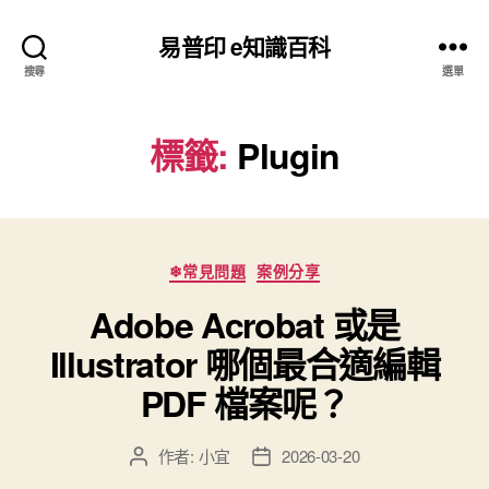
易普印 e知識百科
搜尋
選單
標籤:
Plugin
分
❄常見問題
案例分享
類
Adobe Acrobat 或是
Illustrator 哪個最合適編輯
PDF 檔案呢？
作者:
小宜
2026-03-20
文
文
章
章