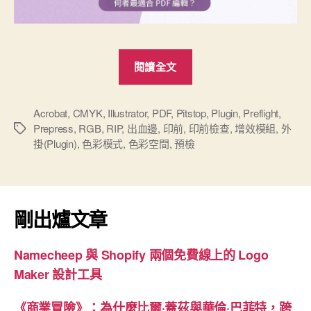
“Adobe
閱讀全文
Acrobat
或
是
Acrobat
,
CMYK
,
Illustrator
,
PDF
,
Pitstop
,
Plugin
,
Preflight
,
Prepress
,
RGB
,
RIP
,
出血邊
,
印前
,
印前檢查
,
增效模組
,
外
標
Illustrator
掛(Plugin)
,
色彩模式
,
色彩空間
,
預檢
籤
哪
個
最
合
剛出爐文章
適
編
Namecheep 與 Shopify 兩個免費線上的 Logo
輯
Maker 設計工具
PDF
檔
《商業冒險》：為什麼比爾·蓋茲與華倫·巴菲特，跨