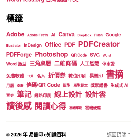
k
標籤
Adobe
Canva
Google
AI
Adobe Firefly
Flash
DropBox
PDFCreator
Office
PDF
InDesign
Illustrator
Photoshop
PDFForge
SVG
QR Code
Word
二維條碼
三角桌曆
人工智慧
Word 版型
停車證
書摘
折價券
免費軟體
數位印刷
易普印
名片
卡片
條碼/QR Code
獎狀證書
生成式 AI
月曆
版型
版型範本
桌曆
筆記
線上設計
設計雲
網路印刷
票券
讀後感
閱讀心得
雲端硬碟
雲端印刷
© 2026 年
易普印 e知識百科
返回頂端
↑