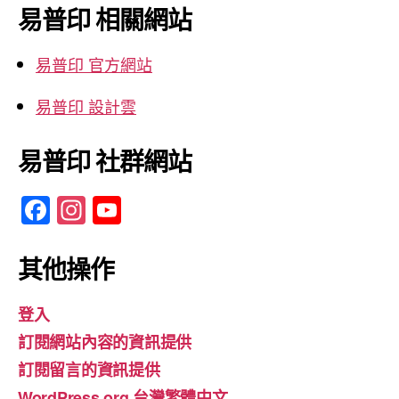
鍵
易普印 相關網站
字:
易普印 官方網站
易普印 設計雲
易普印 社群網站
F
In
Y
a
st
o
c
a
u
其他操作
e
gr
T
登入
b
a
u
訂閱網站內容的資訊提供
o
m
b
訂閱留言的資訊提供
o
e
WordPress.org 台灣繁體中文