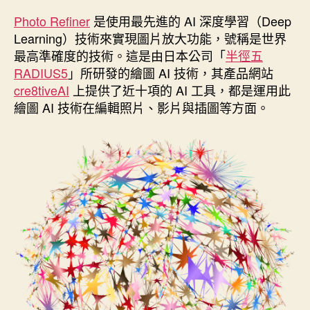
作
發
者
佈
Photo Refiner
是使用最先進的 AI 深度學習（Deep
日
Learning）技術來實現圖片放大功能，號稱是世界
期
最高準確度的技術。這是由日本公司「
半徑五
RADIUS5
」所研發的繪圖 AI 技術，其產品網站
cre8tiveAI
上提供了近十項的 AI 工具，都是運用此
繪圖 AI 技術在編輯照片、影片與插圖等方面。