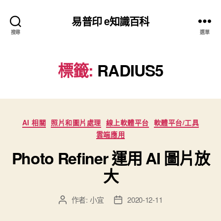
易普印 e知識百科
搜尋
選單
標籤:
RADIUS5
分
AI 相關
照片和圖片處理
線上軟體平台
軟體平台/工具
類
雲端應用
Photo Refiner 運用 AI 圖片放
大
作者:
小宜
2020-12-11
文
文
章
章