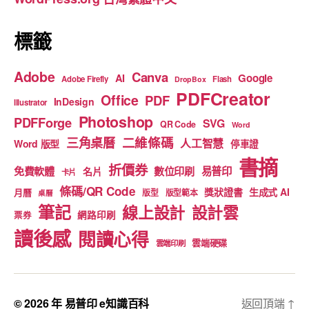
k
標籤
Adobe
Canva
Google
AI
Adobe Firefly
Flash
DropBox
PDFCreator
Office
PDF
InDesign
Illustrator
Photoshop
PDFForge
SVG
QR Code
Word
二維條碼
三角桌曆
人工智慧
Word 版型
停車證
書摘
折價券
免費軟體
數位印刷
易普印
名片
卡片
條碼/QR Code
獎狀證書
生成式 AI
月曆
版型
版型範本
桌曆
筆記
線上設計
設計雲
網路印刷
票券
讀後感
閱讀心得
雲端硬碟
雲端印刷
© 2026 年
易普印 e知識百科
返回頂端
↑