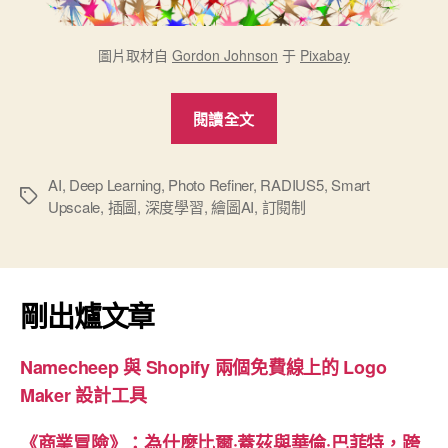
圖片取材自
Gordon Johnson
于
Pixabay
“Photo
閱讀全文
Refiner
運
用
AI
,
Deep Learning
,
Photo Refiner
,
RADIUS5
,
Smart
標
Upscale
,
插圖
,
深度學習
,
繪圖AI
,
訂閱制
AI
籤
圖
片
放
剛出爐文章
大”
Namecheep 與 Shopify 兩個免費線上的 Logo
Maker 設計工具
《商業冒險》：為什麼比爾·蓋茲與華倫·巴菲特，跨