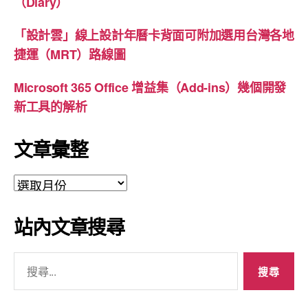
（Diary）
「設計雲」線上設計年曆卡背面可附加選用台灣各地
捷運（MRT）路線圖
Microsoft 365 Office 增益集（Add-ins）幾個開發
新工具的解析
文章彙整
文
章
彙
站內文章搜尋
整
搜
尋
關