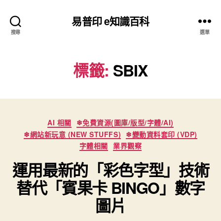
易普印 e知識百科
搜尋
選單
標籤:
SBIX
分
AI 相關
❄免費資源(圖庫/版型/字體/AI)
類
❄網站新玩意 (NEW STUFFS)
❄變動資料套印 (VDP)
字體相關
業界觀察
運用最新的「彩色字型」技術
替代「賓果卡 BINGO」數字
圖片