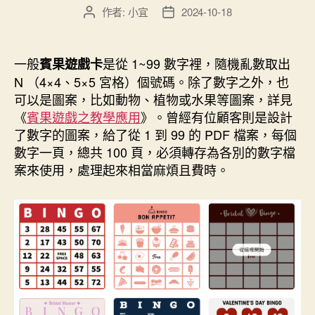
作者:
小宜
2024-10-18
文
文
章
章
作
發
者
佈
一般
是從 1~99 數字裡，隨機亂數取出
賓果遊戲卡
日
N （4×4、5×5 宮格）個號碼。除了數字之外，也
期
可以是圖案，比如動物、植物或水果等圖案，詳見
《
賓果遊戲之教學應用
》。曾經有位顧客則是設計
了數字的圖案，給了從 1 到 99 的 PDF 檔案，每個
數字一頁，總共 100 頁，必須轉存為各別的數字檔
案來使用，處理起來相當麻煩且費時。