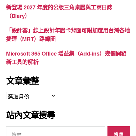
新登場 2027 年度的公版三角桌曆與工商日誌
（Diary）
「設計雲」線上設計年曆卡背面可附加選用台灣各地
捷運（MRT）路線圖
Microsoft 365 Office 增益集（Add-ins）幾個開發
新工具的解析
文章彙整
文
章
彙
站內文章搜尋
整
搜