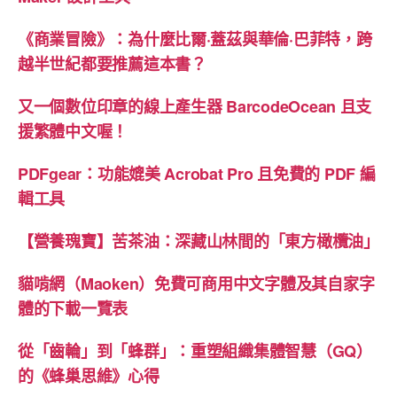
替
代
《商業冒險》：為什麼比爾·蓋茲與華倫·巴菲特，跨
「賓
越半世紀都要推薦這本書？
果
卡
又一個數位印章的線上產生器 BarcodeOcean 且支
BINGO」
援繁體中文喔！
數
字
PDFgear：功能媲美 Acrobat Pro 且免費的 PDF 編
圖
輯工具
片”
【營養瑰寶】苦茶油：深藏山林間的「東方橄欖油」
貓啃網（Maoken）免費可商用中文字體及其自家字
體的下載一覽表
從「齒輪」到「蜂群」：重塑組織集體智慧（GQ）
的《蜂巢思維》心得