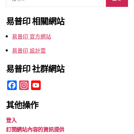
尋
關
鍵
易普印 相關網站
字:
易普印 官方網站
易普印 設計雲
易普印 社群網站
F
In
Y
a
st
o
c
a
u
其他操作
e
gr
T
登入
b
a
u
訂閱網站內容的資訊提供
o
m
b