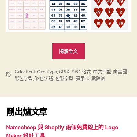
“運
閱讀全文
用
最
新
Color Font
,
OpenType
,
SBIX
,
SVG 格式
,
中文字型
,
向量圖
,
標
彩色字型
,
彩色字體
,
色彩字型
,
賓果卡
,
點陣圖
的
籤
「彩
色
字
剛出爐文章
型」
技
Namecheep 與 Shopify 兩個免費線上的 Logo
術
Maker 設計工具