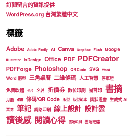
訂閱留言的資訊提供
o
e
WordPress.org 台灣繁體中文
k
標籤
Adobe
Canva
Google
AI
Adobe Firefly
Flash
DropBox
PDFCreator
Office
PDF
InDesign
Illustrator
Photoshop
PDFForge
SVG
QR Code
Word
二維條碼
三角桌曆
人工智慧
Word 版型
停車證
書摘
折價券
免費軟體
數位印刷
易普印
名片
卡片
條碼/QR Code
獎狀證書
生成式 AI
月曆
版型
版型範本
桌曆
筆記
線上設計
設計雲
網路印刷
票券
讀後感
閱讀心得
雲端硬碟
雲端印刷