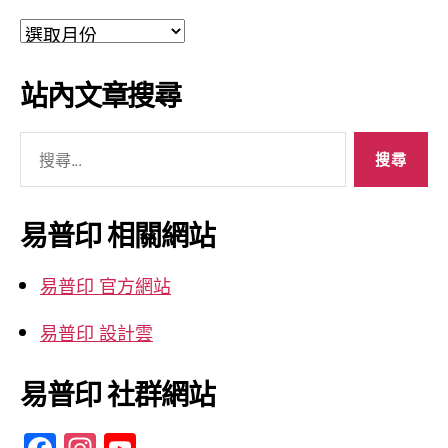
文
章
彙
站內文章搜尋
整
搜
尋
關
鍵
易普印 相關網站
字:
易普印 官方網站
易普印 設計雲
易普印 社群網站