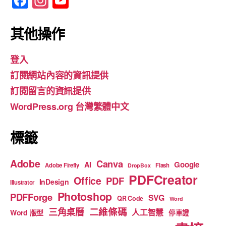
F
In
Y
a
st
o
c
a
u
其他操作
e
gr
T
登入
b
a
u
訂閱網站內容的資訊提供
o
m
b
訂閱留言的資訊提供
o
e
WordPress.org 台灣繁體中文
k
標籤
Adobe
Canva
Google
AI
Adobe Firefly
Flash
DropBox
PDFCreator
Office
PDF
InDesign
Illustrator
Photoshop
PDFForge
SVG
QR Code
Word
二維條碼
三角桌曆
人工智慧
Word 版型
停車證