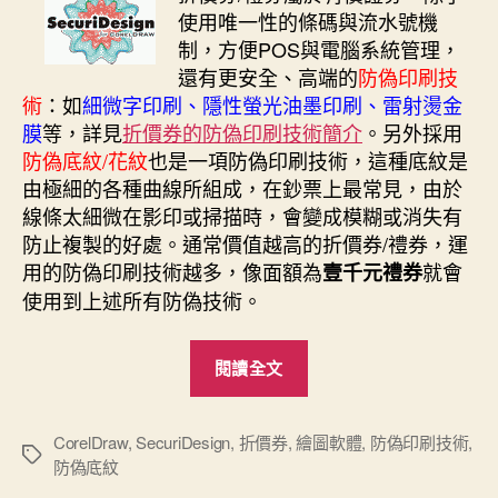
日
使用唯一性的條碼與流水號機
期
制，方便POS與電腦系統管理，
還有更安全、高端的
防偽印刷技
術
：如
細微字印刷、隱性螢光油墨印刷、雷射燙金
膜
等，詳見
折價券的防偽印刷技術簡介
。另外採用
防偽底紋/花紋
也是一項防偽印刷技術，這種底紋是
由極細的各種曲線所組成，在鈔票上最常見，由於
線條太細微在影印或掃描時，會變成模糊或消失有
防止複製的好處。通常價值越高的折價券/禮券，運
用的防偽印刷技術越多，像面額為
就會
壹千元禮券
使用到上述所有防偽技術。
“防
閱讀全文
偽
底
紋
CorelDraw
,
SecuriDesign
,
折價券
,
繪圖軟體
,
防偽印刷技術
,
標
防偽底紋
自
籤