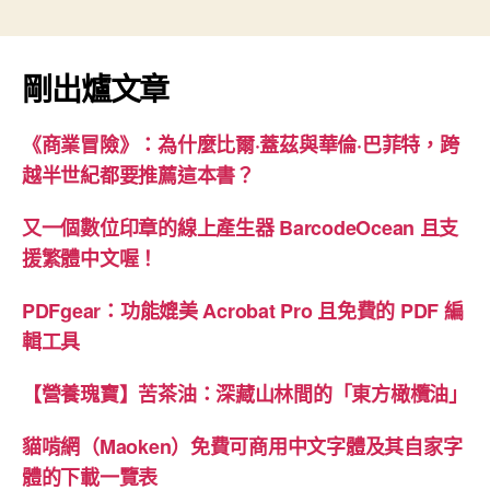
己
做
(工
剛出爐文章
具
篇)”
《商業冒險》：為什麼比爾·蓋茲與華倫·巴菲特，跨
越半世紀都要推薦這本書？
又一個數位印章的線上產生器 BarcodeOcean 且支
援繁體中文喔！
PDFgear：功能媲美 Acrobat Pro 且免費的 PDF 編
輯工具
【營養瑰寶】苦茶油：深藏山林間的「東方橄欖油」
貓啃網（Maoken）免費可商用中文字體及其自家字
體的下載一覽表