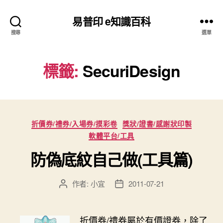
易普印 e知識百科
搜尋
選單
標籤:
SecuriDesign
分
折價券/禮券/入場券/摸彩卷
獎狀/證書/感謝狀印製
類
軟體平台/工具
防偽底紋自己做(工具篇)
作者:
小宜
2011-07-21
文
文
章
章
作
發
者
佈
折價券/禮券屬於有價證券，除了