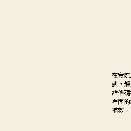
s
i
e
d
e
t
s
I
n
t
t
n
g
e
e
r
r
在實際
態。靜
維條碼
裡面的
補救，