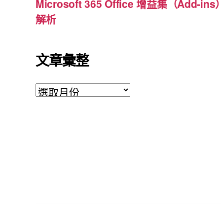
Microsoft 365 Office 增益集（Ad
解析
文章彙整
文
章
彙
整