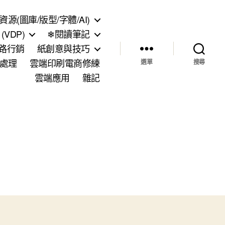
資源(圖庫/版型/字體/AI)
VDP)
❄閱讀筆記
網路行銷
紙創意與技巧
處理
雲端印刷電商修練
選單
搜尋
雲端應用
雜記