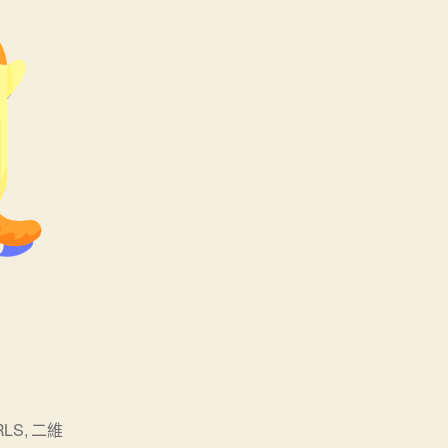
RLS
,
二維