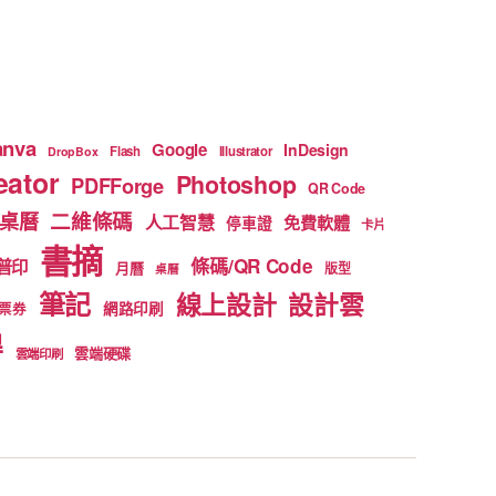
anva
Google
InDesign
Flash
Illustrator
DropBox
ator
Photoshop
PDFForge
QR Code
二維條碼
桌曆
人工智慧
免費軟體
停車證
卡片
書摘
條碼/QR Code
普印
月曆
版型
桌曆
筆記
線上設計
設計雲
網路印刷
票券
得
雲端硬碟
雲端印刷