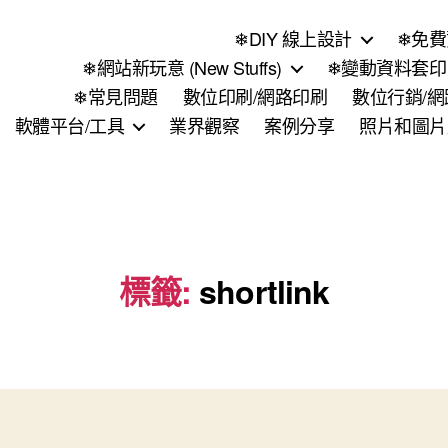
❄DIY 線上設計
❄免費
❄網站新玩意 (New Stuffs)
❄變動資料套印 (
❄常見問題
數位印刷/網路印刷
數位行銷/
軟體平台/工具
業界觀察
案例分享
照片和圖片
標籤:
shortlink