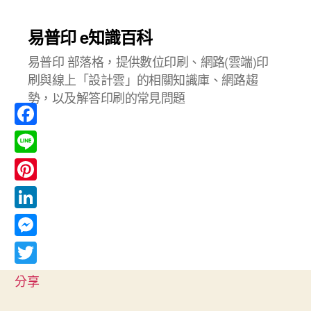
易普印 e知識百科
易普印 部落格，提供數位印刷、網路(雲端)印
刷與線上「設計雲」的相關知識庫、網路趨
勢，以及解答印刷的常見問題
F
a
L
c
i
P
e
n
i
L
b
e
n
i
o
M
t
n
o
e
T
e
分享
k
k
s
w
r
e