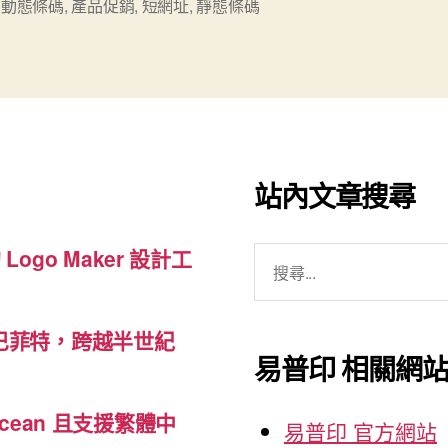
,
動態條碼
,
產品促銷
,
短網址
,
靜態條碼
態
QR
Code？”
站內文章搜尋
搜
 Logo Maker 設計工
尋
關
巴菲特，跨越半世紀
鍵
易普印 相關網
字:
cean 且支援繁體中
易普印 官方網站