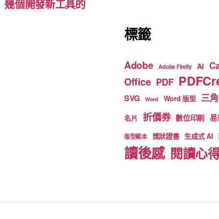
d-ins）幾個開發新工具的
標籤
Adobe
C
AI
Adobe Firefly
PDFCre
Office
PDF
三角
SVG
Word 版型
Word
折價券
數位印刷
易
名片
獎狀證書
生成式 AI
版型範本
讀後感
閱讀心