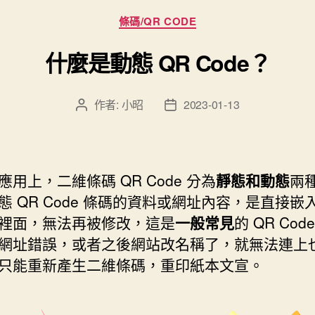
分
條碼/QR CODE
類
什麼是動態 QR Code？
作者:
小昭
2023-01-13
文
文
章
章
作
發
者
佈
日
應用上，二維條碼 QR Code 分為
靜態和動態
兩
期
態 QR Code 條碼的資料或網址內容，是直接嵌
裡面，無法再被修改，這是
一般常見
的 QR Co
網址錯誤，或者之後網站改名稱了，就無法連上
只能重新產生二維條碼，重印紙本文宣。