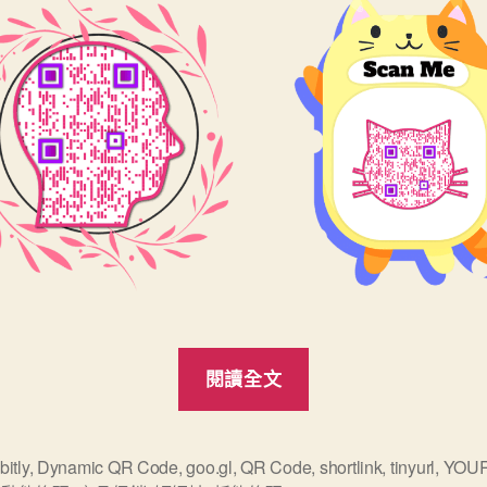
“什
閱讀全文
麼
是
動
bitly
,
Dynamic QR Code
,
goo.gl
,
QR Code
,
shortlink
,
tinyurl
,
YOU