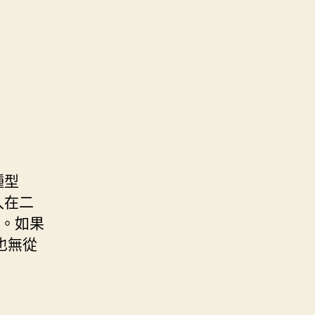
種型
入在二
de。如果
也無從