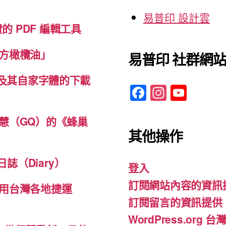
易普印 設計雲
免費的 PDF 編輯工具
方橄欖油」
易普印 社群網
體及其自家字體的下載
F
In
Y
a
st
o
c
a
u
慧（GQ）的《蜂巢
其他操作
e
gr
T
b
a
u
誌（Diary）
登入
o
m
b
訂閱網站內容的資訊
o
e
用台灣各地捷運
訂閱留言的資訊提供
k
WordPress.org