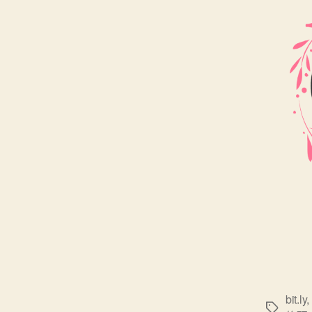
bit.ly
,
標