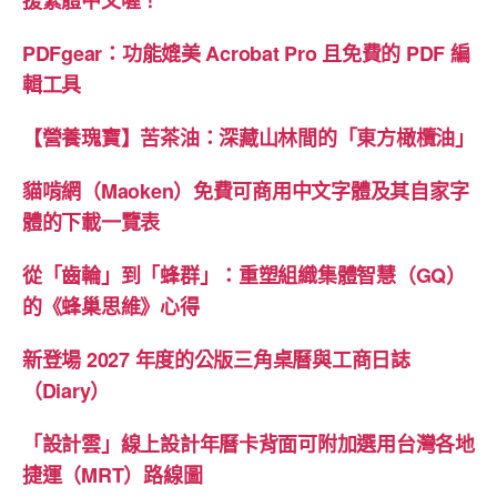
PDFgear：功能媲美 Acrobat Pro 且免費的 PDF 編
輯工具
【營養瑰寶】苦茶油：深藏山林間的「東方橄欖油」
貓啃網（Maoken）免費可商用中文字體及其自家字
體的下載一覽表
從「齒輪」到「蜂群」：重塑組織集體智慧（GQ）
的《蜂巢思維》心得
新登場 2027 年度的公版三角桌曆與工商日誌
（Diary）
「設計雲」線上設計年曆卡背面可附加選用台灣各地
捷運（MRT）路線圖