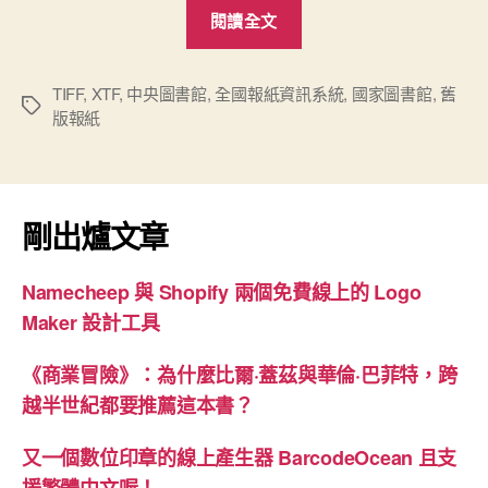
“國
閱讀全文
圖
「全
國
TIFF
,
XTF
,
中央圖書館
,
全國報紙資訊系統
,
國家圖書館
,
舊
標
版報紙
報
籤
紙
資
訊
剛出爐文章
系
統」
Namecheep 與 Shopify 兩個免費線上的 Logo
的
Maker 設計工具
XTF
格
《商業冒險》：為什麼比爾·蓋茲與華倫·巴菲特，跨
式”
越半世紀都要推薦這本書？
又一個數位印章的線上產生器 BarcodeOcean 且支
援繁體中文喔！