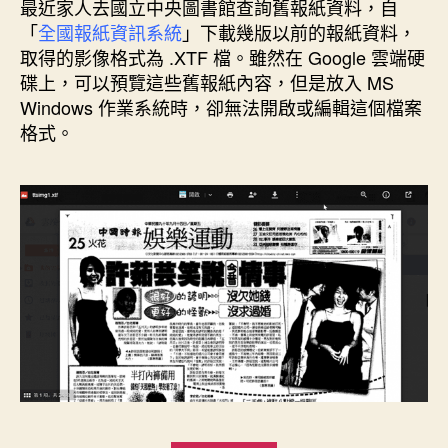
者
佈
最近家人去國立中央圖書館查詢舊報紙資料，自
日
「
全國報紙資訊系統
」下載幾版以前的報紙資料，
期
取得的影像格式為 .XTF 檔。雖然在 Google 雲端硬
碟上，可以預覽這些舊報紙內容，但是放入 MS
Windows 作業系統時，卻無法開啟或編輯這個檔案
格式。