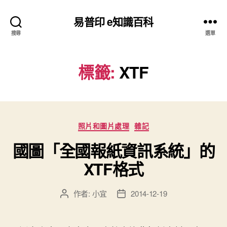
易普印 e知識百科
搜尋
選單
標籤:
XTF
分
照片和圖片處理
雜記
類
國圖「全國報紙資訊系統」的
XTF格式
作者:
小宜
2014-12-19
文
文
章
章
作
發