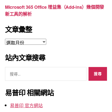
Microsoft 365 Office 增益集（Add-ins）幾個開發
新工具的解析
文章彙整
文
章
彙
站內文章搜尋
整
搜
尋
關
鍵
易普印 相關網站
字:
易普印 官方網站