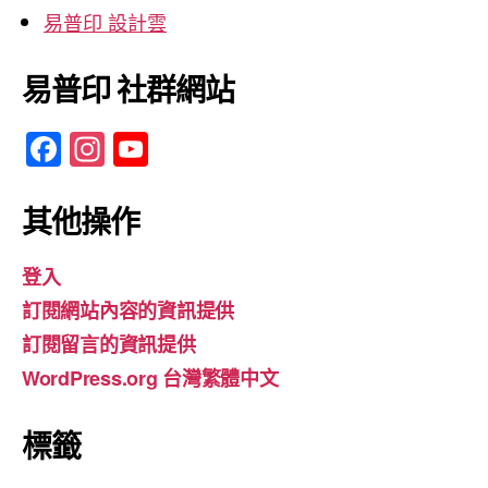
易普印 設計雲
易普印 社群網站
F
In
Y
a
st
o
c
a
u
其他操作
e
gr
T
登入
b
a
u
訂閱網站內容的資訊提供
o
m
b
訂閱留言的資訊提供
o
e
WordPress.org 台灣繁體中文
k
標籤